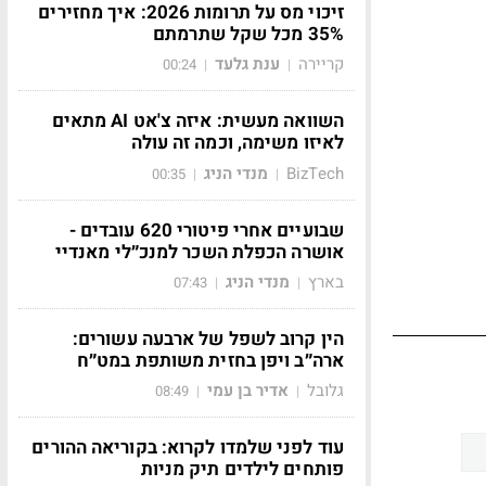
זיכוי מס על תרומות 2026: איך מחזירים
35% מכל שקל שתרמתם
קריירה
ענת גלעד
00:24
|
|
השוואה מעשית: איזה צ'אט AI מתאים
לאיזו משימה, וכמה זה עולה
BizTech
מנדי הניג
00:35
|
|
שבועיים אחרי פיטורי 620 עובדים -
אושרה הכפלת השכר למנכ״לי מאנדיי
בארץ
מנדי הניג
07:43
|
|
הין קרוב לשפל של ארבעה עשורים:
ארה״ב ויפן בחזית משותפת במט״ח
גלובל
אדיר בן עמי
08:49
|
|
עוד לפני שלמדו לקרוא: בקוריאה ההורים
פותחים לילדים תיק מניות