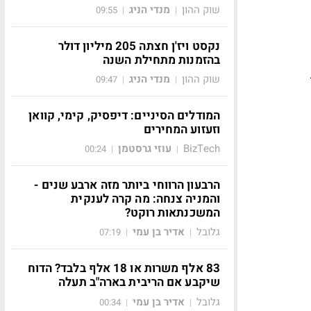
שוק ההון
מנדי הניג
09:55
|
|
נקסט ויז'ן חצתה 205 מיליון דולר
בהזמנות מתחילת השנה
שוק ההון
מנדי הניג
09:47
|
|
המודלים הסיניים: דיפסיק, קימי, קוואן
וזעזוע המחירים
BizTech
עוזי גרסטמן
00:24
|
|
הרבעון הרווחי ביותר מזה ארבע שנים -
והמניה צנחה: מה קרה לענקית
המשכנתאות רוקט?
גלובל
אדיר בן עמי
07:19
|
|
83 אלף משרות או 18 אלף בלבד? הדוח
שיקבע אם הריבית בארה"ב תעלה
גלובל
אדיר בן עמי
00:34
|
|