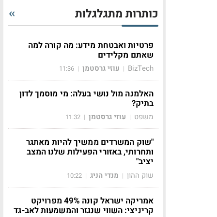
כותרות מתגלגלות
פרטיות ואבטחת מידע: מה קורה למה
שאתם מקלידים
BizTech
עוזי גרסטמן
11:36
|
|
האלמנה מול נושי בעלה: מי מוסמך לדון
בתיק?
משפט
עוזי גרסטמן
11:32
|
|
"שוק המשרדים ממשיך להיות מאתגר
ותחרותי, באזורי הפעילות שלנו המצב
יציב"
שוק ההון
מנדי הניג
10:22
|
|
אמריקה ישראל קונה 49% מפרויקט
קריניצי: השווי שנגזר והמשמעות לאב-גד