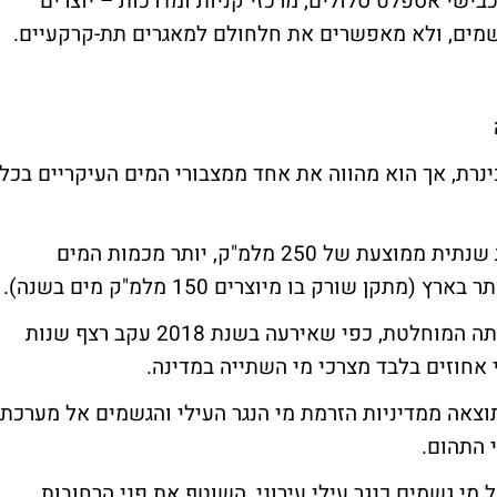
כבישי אספלט סלולים, מרכזי קניות ומדרכות – יוצרים
שמים, ולא מאפשרים את חלחולם למאגרים תת-קרקעיים.
נרת, אך הוא מהווה את אחד ממצבורי המים העיקריים בכל
לשם השוואה, מאקוויפר החוף שואבים כמות שנתית ממוצעת של 250 מלמ"ק, יותר מכמות המים
ן שורק בו מיוצרים 150 מלמ"ק מים בשנה).
לעומת זאת השאיבה מהכינרת נעה בין הפסקתה המוחלטת, כפי שאירעה בשנת 2018 עקב רצף שנות
אחוזים בלבד מצרכי מי השתייה במדינה.
תוצאה ממדיניות הזרמת מי הנגר העילי והגשמים אל מערכת
 התהום.
מי גשמים כנגר עילי עירוני, השוטף את פני הרחובות