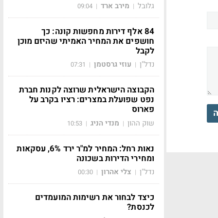
גלובל
מירב ארד
09:04
|
|
84 אלף דירות מחפשות קונה: כך
חושפים את המחיר האמיתי שהיזם מוכן
לקבל
נדל"ן
עוזי גרסטמן
07:31
|
|
הקבוצה הישראלית שרוצה לקנות חברת
נפט שפועלת במצרים: רציו בקרב על
פארוס
ה
שוק ההון
מנדי הניג
10:53
|
|
נאות רחל: המחיר למ"ר ירד 6%, עסקאות
ומחירי הדירות בשכונה
נדל"ן
צלי אהרון
00:30
|
|
כיצד לבחור את רשימות המועמדים
לכנסת?