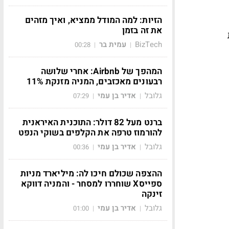
הזיות: למה המודל ממציא, ואיך מזהים
את זה בזמן
BizTech
עמית בר
00:28
|
|
המהפך של Airbnb: אחרי שלושה
רבעונים מאכזבים, המניה מזנקת 11%
גלובל
אדיר בן עמי
07:29
|
|
ברנט מעל 82 דולר: התוכנית האיראנית
להורמוז טרפה את הקלפים בשוקי הנפט
גלובל
אדיר בן עמי
00:36
|
|
ההצפה שכולם חיכו לה: מיליארד מניות
ספייסX שוחררו למסחר - והמניה דווקא
זינקה
גלובל
אדיר בן עמי
01:00
|
|