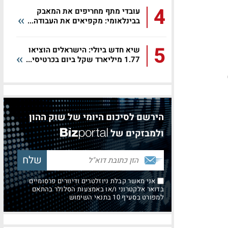
4
עובדי מתף מחריפים את המאבק
בבינלאומי: מקפיאים את העבודה...
5
שיא חדש ביולי: הישראלים הוציאו
1.77 מיליארד שקל ביום בכרטיסי...
הירשם לסיכום היומי של שוק ההון
ולמבזקים של
אני מאשר קבלת ניוזלטרים ודיוורים פרסומיים
בדואר אלקטרוני ו/או באמצעות הסלולר בהתאם
למפורט בסעיף 10 בתנאי השימוש