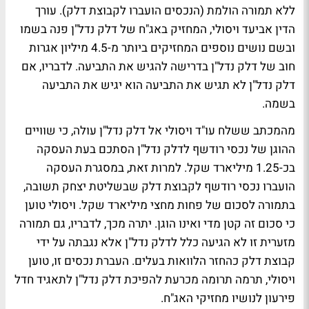
ללא תמורה הולמת (הנכסים הועברו לקבוצת דלק). עורך
הדין אביעד ויסולי, המחזיק באג"ח של דלק נדל"ן פנה בשמו
ובשם נושים נוספים המחזיקים ביותר מ-4.5 מיליון אגרות
חוב של דלק נדל"ן בדרישה להגיש את התביעה. לדבריו, אם
דלק נדל"ן לא תגיש את התביעה הוא יגיש את התביעה
בשמה.
מהמכתב ששלח עו"ד ויסולי אל דלק נדל"ן עולה, כי שוויים
ההוגן של נכסי רודשף לדלק נדל"ן הסתכם בעת העסקה
בכ-1.25 מיליארד שקל. למרות זאת, במסגרת העסקה
הועברו נכסי רודשף לקבוצת דלק שבשליטת יצחק תשובה,
בתמורה לסכום של פחות מחצי מיליארד שקל. ויסולי טוען
כי סכום זה קטן מדי ואינו הוגן. יתרה מכך, לדבריו, גם תמורה
מזערית זו לא הגיעה כלל לדלק נדל"ן אלא נגבתה על ידי
קבוצת דלק כהחזר הלוואות בעלים. העברת נכסים זו, טוען
ויסולי, תרמה תרומה מכרעת להפיכת דלק נדל"ן לתאגיד חדל
פירעון לנושיו מחזיקי האג"ח.