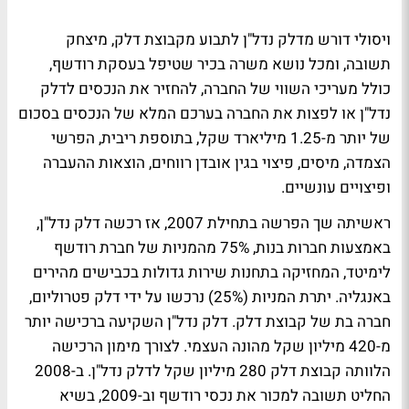
ויסולי דורש מדלק נדל"ן לתבוע מקבוצת דלק, מיצחק
תשובה, ומכל נושא משרה בכיר שטיפל בעסקת רודשף,
כולל מעריכי השווי של החברה, להחזיר את הנכסים לדלק
נדל"ן או לפצות את החברה בערכם המלא של הנכסים בסכום
של יותר מ-1.25 מיליארד שקל, בתוספת ריבית, הפרשי
הצמדה, מיסים, פיצוי בגין אובדן רווחים, הוצאות ההעברה
ופיצויים עונשיים.
ראשיתה שך הפרשה בתחילת 2007, אז רכשה דלק נדל"ן,
באמצעות חברות בנות, 75% מהמניות של חברת רודשף
לימיטד, המחזיקה בתחנות שירות גדולות בכבישים מהירים
באנגליה. יתרת המניות (25%) נרכשו על ידי דלק פטרוליום,
חברה בת של קבוצת דלק. דלק נדל"ן השקיעה ברכישה יותר
מ-420 מיליון שקל מהונה העצמי. לצורך מימון הרכישה
הלוותה קבוצת דלק 280 מיליון שקל לדלק נדל"ן. ב-2008
החליט תשובה למכור את נכסי רודשף וב-2009, בשיא