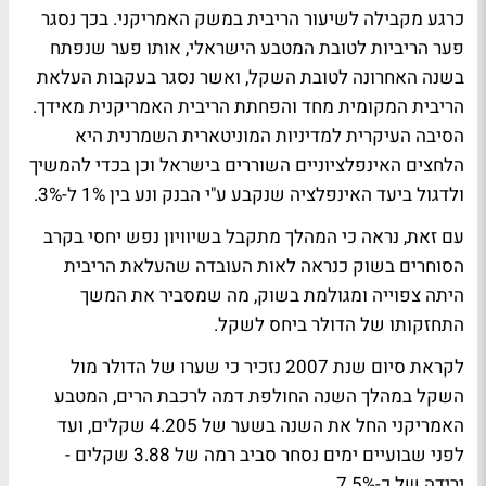
כרגע מקבילה לשיעור הריבית במשק האמריקני. בכך נסגר
פער הריביות לטובת המטבע הישראלי, אותו פער שנפתח
בשנה האחרונה לטובת השקל, ואשר נסגר בעקבות העלאת
הריבית המקומית מחד והפחתת הריבית האמריקנית מאידך.
הסיבה העיקרית למדיניות המוניטארית השמרנית היא
הלחצים האינפלציוניים השוררים בישראל וכן בכדי להמשיך
ולדגול ביעד האינפלציה שנקבע ע"י הבנק ונע בין 1% ל-3%.
עם זאת, נראה כי המהלך מתקבל בשיוויון נפש יחסי בקרב
הסוחרים בשוק כנראה לאות העובדה שהעלאת הריבית
היתה צפוייה ומגולמת בשוק, מה שמסביר את המשך
התחזקותו של הדולר ביחס לשקל.
לקראת סיום שנת 2007 נזכיר כי שערו של הדולר מול
השקל במהלך השנה החולפת דמה לרכבת הרים, המטבע
האמריקני החל את השנה בשער של 4.205 שקלים, ועד
לפני שבועיים ימים נסחר סביב רמה של 3.88 שקלים -
ירידה של כ-7.5%.