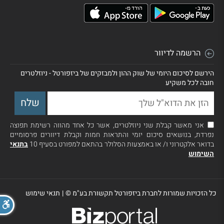
הרשמה לדיוור
הירשם לסיכום היומי של שוק ההון ולמבזקים של ביזפורטל - ניוזלטרים
חובה לכל משקיע
אני מאשר קבלת שני ניוזלטרים, אשר כל אחד מהווה רשימת תפוצה
נפרדת, בנושאים סיכום יומי והתראות חמות וקבלת דיוורים פרסומיים
בדואר אלקטרוני ו/ או באמצעות הסלולר בהתאם למפורט בסעיף 10
בתנאי
השימוש
כל הזכויות שמורות לחברת ביזפורטל תקשורת בע"מ ©
|
תנאי שימוש