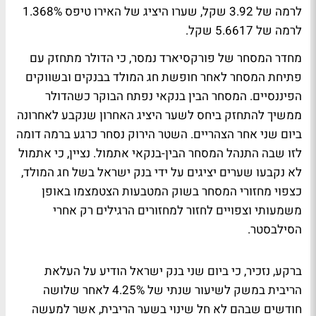
לרמה של 3.92 שקל, שערו היציג של האירו טיפס 1.368%
לרמה של 5.6617 שקל.
מחדר המסחר של פורקסיארד נמסר, כי הדולר מתחזק עם
פתיחת המסחר לאחר חופשת חג המולד בבנקים ובשווקים
הפיננסיים. המסחר הבין בנקאי נפתח הבוקר כשהדולר
ממשיך להתחזק ביחס לשער היציג האחרון שנקבע לאחרונה
ביום שני אחר הצהריים. השטר הירוק נסחר כרגע ברמה דומה
לזו שבה התנהל המסחר הבין-בנקאי אתמול. נציין, כי אתמול
לא נקבעו שערים יציגים על ידי בנק ישראל בשל חג המולד,
כצפוי מחזורי המסחר בשוק המטבעות הצטמצמו באופן
משמעותי וצפויים לחזור למחזורים הרגילים רק אחרי
הסילבסטר.
ברקע, נזכיר, כי ביום שני בנק ישראל הודיע על העלאת
הריבית במשק לשיעור שנתי של 4.25% לאחר שלושה
חודשים שבהם לא חל שינוי בשער הריבית, אשר למעשה