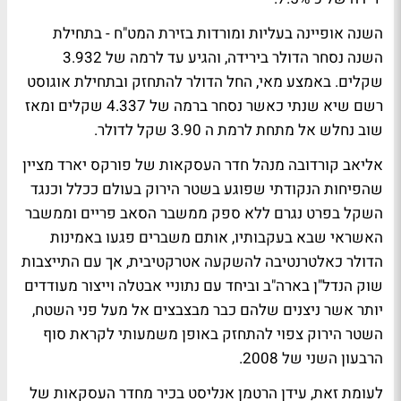
השנה אופיינה בעליות ומורדות בזירת המט"ח - בתחילת
השנה נסחר הדולר בירידה, והגיע עד לרמה של 3.932
שקלים. באמצע מאי, החל הדולר להתחזק ובתחילת אוגוסט
רשם שיא שנתי כאשר נסחר ברמה של 4.337 שקלים ומאז
שוב נחלש אל מתחת לרמת ה 3.90 שקל לדולר.
אליאב קורדובה מנהל חדר העסקאות של פורקס יארד מציין
שהפיחות הנקודתי שפוגע בשטר הירוק בעולם ככלל וכנגד
השקל בפרט נגרם ללא ספק ממשבר הסאב פריים וממשבר
האשראי שבא בעקבותיו, אותם משברים פגעו באמינות
הדולר כאלטרנטיבה להשקעה אטרקטיבית, אך עם התייצבות
שוק הנדל"ן בארה"ב וביחד עם נתוניי אבטלה וייצור מעודדים
יותר אשר ניצנים שלהם כבר מבצבצים אל מעל פני השטח,
השטר הירוק צפוי להתחזק באופן משמעותי לקראת סוף
הרבעון השני של 2008.
לעומת זאת, עידן הרטמן אנליסט בכיר מחדר העסקאות של