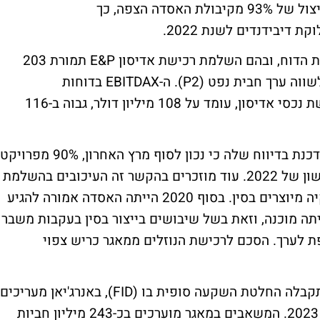
גז בישראל בהיקף של 7.4 BCM בשנה, תוך ניצול של 93% מקיבולת האסדה הצפה, כך
ת דיבידנדים לשנת 2022.
בחברה מונים מספר מהלכים שבוצעה בתקופת הדוח, ובהם השלמת רכישת אדיסון E&P תמורת 203
מיליון דולר, המגלמים מחיר של כ-1.2 דולר לשווה ערך חבית נפט (P2). ה-EBITDAX בדוחות
הפרו-פורמה, המחשבים את הנתון לאחר רכישת נכסי אדיסון, עומד על 108 מיליון דולר, גבוה ב-116
אנרג'יאן מחזיקה במאגרי הגז כריש ותנין, ומעדכנת בדיווח שלה כי נכון לסוף מרץ האחרון, 90% מפרויקט
כריש הושלמו, כשההפקה צפויה ברבעון הראשון של 2022. עוד מוזכרים בהקשר זה העיכובים בהשלמת
אסדת הקידוח הצפה שתורכב בסינגפור וחלקיה מיוצרים בסין. בסוף 2020 הייתה האסדה אמורה להגיע
יתה מוכנה, וזאת בשל שיבושים בייצור בסין בעקבות משבר
ת לערך. הסכם לרכישת הנוזלים ממאגר כריש צפוי
באשר למאגר כריש-צפון, שבתחילת השנה התקבלה החלטת השקעה סופית בו (FID), באנרג'יאן מעריכים
כי תחילת ההפקה תהיה במחצית השנייה של 2023. המשאבים במאגר מוערכים בכ-243 מיליון חביות