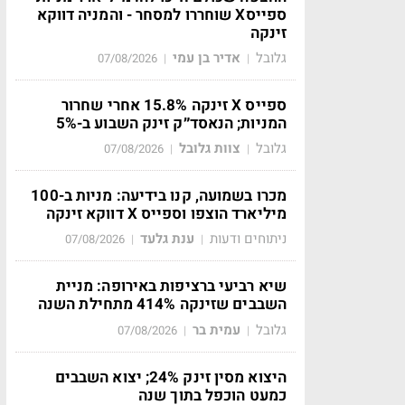
ספייסX שוחררו למסחר - והמניה דווקא
זינקה
גלובל
אדיר בן עמי
07/08/2026
|
|
ספייס X זינקה 15.8% אחרי שחרור
המניות; הנאסד״ק זינק השבוע ב-5%
גלובל
צוות גלובל
07/08/2026
|
|
מכרו בשמועה, קנו בידיעה: מניות ב-100
מיליארד הוצפו וספייס X דווקא זינקה
ניתוחים ודעות
ענת גלעד
07/08/2026
|
|
שיא רביעי ברציפות באירופה: מניית
השבבים שזינקה 414% מתחילת השנה
גלובל
עמית בר
07/08/2026
|
|
היצוא מסין זינק 24%; יצוא השבבים
כמעט הוכפל בתוך שנה