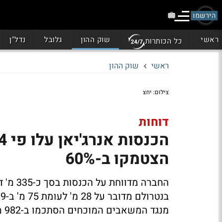
הירשמו
ראשי
שוק ההון
גלובל
נדל"ן
כל הכותרות
ראשי
שוק ההון
צילום: יחצ
דוחות
הצטמקו ב-60%
החברה מ
מנגד המשאבים המוכחים הסתכמו ב-982 מ' חביות שווה ערך נפט, לעומת 658 מ'