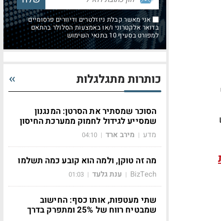
אני מאשר קבלת ניוזלטרים ודיוורים פרסומיים
בדואר אלקטרוני ו/או באמצעות הסלולר בהתאם
למפורט בסעיף 10 בתנאי השימוש
כותרות מתגלגלות
הסוכר שמסתיר את הסרטן: המנגנון
ש
שמסייע לגידול לחמוק ממערכת החיסון
מדע
מירב ארד
04:10
|
|
מה זה טוקן, ולמה הוא קובע כמה תשלמו
BizTech
ענת גלעד
01:03
|
|
שתי מעטפות, אותו כסף: החישוב
שמבטיח רווח של 25% ומתפרק בדרך