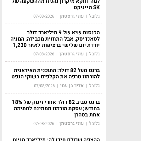
למה דווקא מיקרון נהנית מההשקעה של
SK הייניקס
גלובל
עוזי גרסטמן
07/08/2026
|
|
הכנסות שיא של 9 מיליארד דולר
לסאנדיסק, אבל התחזית מכבידה; המניה
יורדת יום שלישי ברציפות לאזור 1,230
גלובל
עוזי גרסטמן
07/08/2026
|
|
ברנט מעל 82 דולר: התוכנית האיראנית
להורמוז טרפה את הקלפים בשוקי הנפט
גלובל
אדיר בן עמי
07/08/2026
|
|
ברנט סביב 82 דולר אחרי זינוק של 18%
בחודש; עסקת הורמוז ממתינה לחתימה
אחת בטהרן
גלובל
עוזי גרסטמן
07/08/2026
|
|
ההצפה שכולם חיכו לה: מיליארד מניות