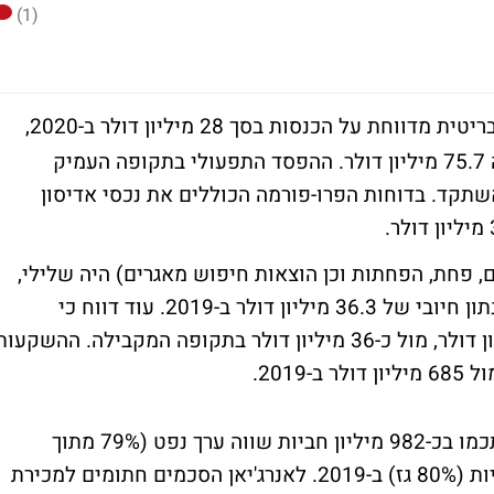
(1)
היוונית-בריטית מדווחת על הכנסות בסך 28 מיליון דולר ב-2020,
שליש לערך מרמת ההכנסות ב-2019 שהייתה 75.7 מיליון דולר. ההפסד התפעולי בתקופה העמיק
ר לעומת 94 מיליון דולר אשתקד. בדוחות הפרו-פורמה הכוללים את נכסי אדיסון
, מיסים, פחת, הפחתות וכן הוצאות חיפוש מאגרים) היה שלילי,
ברמה של מינוס 8.3 מיליון דולר, בהשוואה לנתון חיובי של 36.3 מיליון דולר ב-2019. עוד דווח כי
התזרים מפעילות שוטפת הצטמק ל-1.5 מיליון דולר, מול כ-36 מיליון דולר בתקופה המקבילה. ההשקעו
משאבי הגז והנפט המוכחים בסוף 2020 הסתכמו בכ-982 מיליון חביות שווה ערך נפט (79% מתוך
הכמות הן של גז), זאת לעומת 342 מיליון חביות (80% גז) ב-2019. לאנרג'יאן הסכמים חתומים למכירת