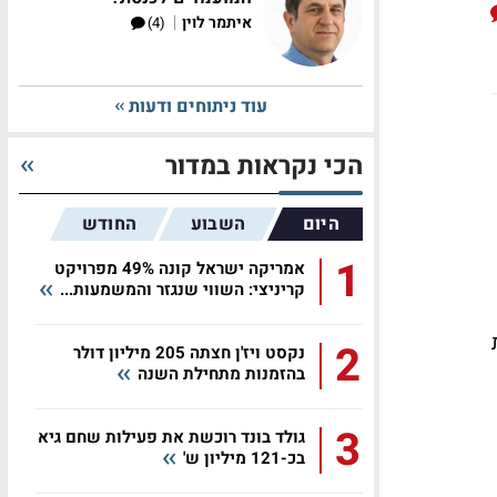
|
איתמר לוין
(4)
עוד ניתוחים ודעות
הכי נקראות במדור
היום
השבוע
החודש
1
אמריקה ישראל קונה 49% מפרויקט
קריניצי: השווי שנגזר והמשמעות...
ת
2
נקסט ויז'ן חצתה 205 מיליון דולר
בהזמנות מתחילת השנה
3
גולד בונד רוכשת את פעילות שחם גיא
בכ-121 מיליון ש'