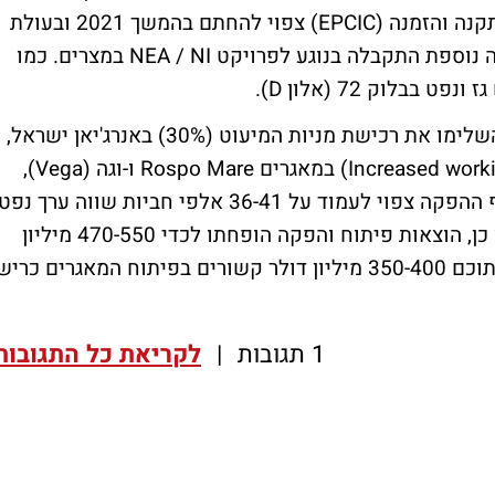
שווה ערך נפט והסכם להנדסה, רכש, בניה, התקנה והזמנה (EPCIC) צפוי להחתם בהמשך 2021 ובעולת
מוערכת של 100 מיליון דולר. החלטת השקעה נוספת התקבלה בנוגע לפרויקט NEA / NI במצרים. כמו
בלוק 72 (אלון D).
עוד צוין כי מתחילת השנה בקבוצת אנרג'יאן השלימו את רכישת מניות המיעוט (30%) באנרג'יאן ישראל,
וכי הראשונה הגדילה את חלקה (Increased working interest) במאגרים Rospo Mare ו-וגה (Vega),
באיטליה, ל-100% וללא עלויות נוספות. היקף ההפקה צפוי לעמוד על 36-41 אלפי חביות שווה ערך נפט
ליום (Kboepd), עלייה של כ-1 Kboepd. כמו כן, הוצאות פיתוח והפקה הופחתו לכדי 470-550 מיליון
דולר (בהשוואה ל-510-590 מיליון דולר) – מתוכם 350-400 מיליון דולר קשורים בפיתוח המאגרים כרי
1 תגובות
|
לקריאת כל התגובות