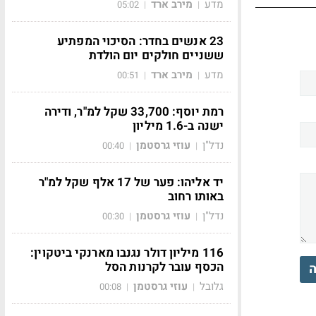
מדע
מירב ארד
05:02
|
|
23 אנשים בחדר: הסיכוי המפתיע
ששניים חולקים יום הולדת
מדע
מירב ארד
00:51
|
|
רמת יוסף: 33,700 שקל למ"ר, ודירה
ישנה ב-1.6 מיליון
נדל"ן
עוזי גרסטמן
00:40
|
|
יד אליהו: פער של 17 אלף שקל למ"ר
באותו רחוב
נדל"ן
עוזי גרסטמן
00:30
|
|
116 מיליון דולר נגנבו מארנקי ביטקוין:
הכסף עובר לקרנות הסל
ה
גלובל
עוזי גרסטמן
00:08
|
|