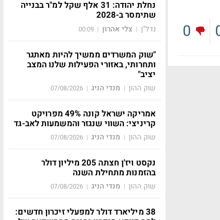
נחלת יהודה: 31 אלף שקל למ"ר בבנייה
שתימסר ב-2028
0
נדל"ן
צלי אהרון
00:09
|
|
"שוק המשרדים ממשיך להיות מאתגר
ותחרותי, באזורי הפעילות שלנו המצב
יציב"
שוק ההון
מנדי הניג
07/08/2026
|
|
אמריקה ישראל קונה 49% מפרויקט
קריניצי: השווי שנגזר והמשמעות לאב-גד
שוק ההון
מנדי הניג
07/08/2026
|
|
נקסט ויז'ן חצתה 205 מיליון דולר
בהזמנות מתחילת השנה
שוק ההון
מנדי הניג
07/08/2026
|
|
38 מיליארד דולר למפעלי זיכרון חדשים: