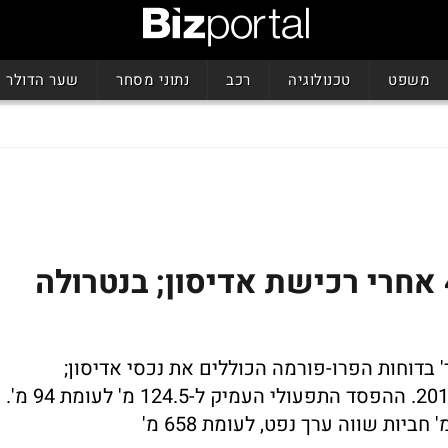
משפט
טכנולוגיה
רכב
נתוני מסחר
שער הדולר
הכנסות אנרג'יאן עלו פי 4 אחרי רכישת אדיסון; בנטרולה
דווחת על הכנסות בסך כ-335 מ' ד' בדוחות הפרו-פורמה הכוללים את נכסי אדיסון;
בנטרולם מדובר על 28 מ' לעומת 75 מ' ב-2019. ההפסד התפעולי העמיק ל-124.5 מ' לעומת 94 מ'.