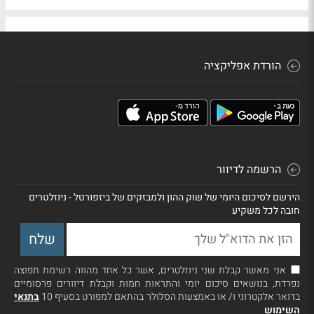
הורדת אפליקציה
הרשמה לדיוור
הירשם לסיכום היומי של שוק ההון ולמבזקים של ביזפורטל - ניוזלטרים
חובה לכל משקיע
אני מאשר קבלת שני ניוזלטרים, אשר כל אחד מהווה רשימת תפוצה
נפרדת, בנושאים סיכום יומי והתראות חמות וקבלת דיוורים פרסומיים
בדואר אלקטרוני ו/ או באמצעות הסלולר בהתאם למפורט בסעיף 10
בתנאי
השימוש