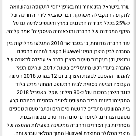
שרר בישראל מזג אוויר נוח באופן יחסי לתקופה ובהשוואה
לתקופה המקבילה אשתקד, דבר שהביא לירידה חריגה של
כ-25% בכלל מכירות המזגנים בארץ והשפיע לרעה גם על
היקף המכירות של החברה ותוצאותיה העסקיות" אמר קלימי.
עוד החברה מדווחת, כי בפברואר 2018 התגלעו מחלוקות בין
החברה לבין היצרן הסיני Huawei בקשר למהות ההסכם
ותנאיו, וכן בעקבות טענות היצרן בדבר אי עמידה לכאורה של
החברה ביעדי רכש מינימליים בשנת 2017, שהינם תנאי
להמשך ההסכם לטענת היצרן. ביום 12 במרס, 2018 הגישה
הקבוצה תביעה כספית לבית המשפט המחוזי מרכז בלוד
כנגד היצרן בסכום של כ-80 מיליון שקל. באפריל 2018
התקיימו דיונים בבית המשפט לצווים הזמניים בסיומם קבע
בית המשפט מועדים להגשת סיכומים וכתבי טענות נוספים
מטעם הצדדים. למועד פרסום הדוח טרם גובשו הבנות
מסחריות בין הצדדים והחברה ממשיכה בפעילות ההפצה של
מוצרי הסלולר מתוצרת Huawei מתוך המלאי שברשותה.