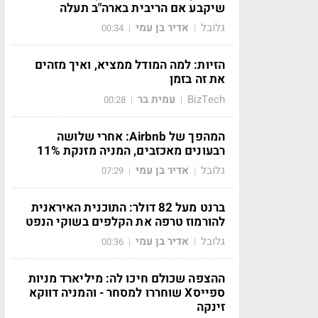
שיקבע אם הריבית בארה"ב תעלה
גלובל
אדיר בן עמי
00:34
|
|
הזיות: למה המודל ממציא, ואיך מזהים
את זה בזמן
BizTech
עמית בר
00:28
|
|
המהפך של Airbnb: אחרי שלושה
רבעונים מאכזבים, המניה מזנקת 11%
גלובל
אדיר בן עמי
07:29
|
|
ברנט מעל 82 דולר: התוכנית האיראנית
להורמוז טרפה את הקלפים בשוקי הנפט
גלובל
אדיר בן עמי
00:36
|
|
ההצפה שכולם חיכו לה: מיליארד מניות
ספייסX שוחררו למסחר - והמניה דווקא
זינקה