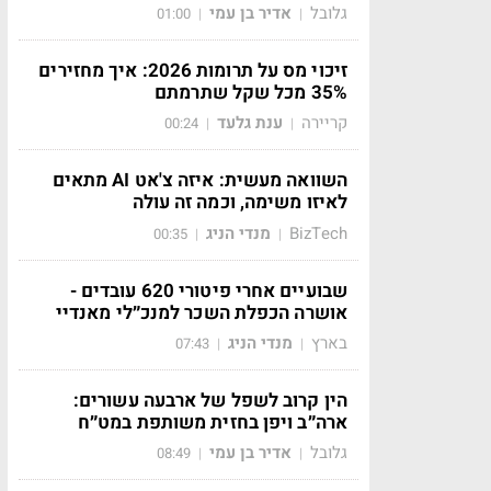
גלובל
אדיר בן עמי
01:00
|
|
זיכוי מס על תרומות 2026: איך מחזירים
35% מכל שקל שתרמתם
קריירה
ענת גלעד
00:24
|
|
השוואה מעשית: איזה צ'אט AI מתאים
לאיזו משימה, וכמה זה עולה
BizTech
מנדי הניג
00:35
|
|
שבועיים אחרי פיטורי 620 עובדים -
אושרה הכפלת השכר למנכ״לי מאנדיי
בארץ
מנדי הניג
07:43
|
|
הין קרוב לשפל של ארבעה עשורים:
ארה״ב ויפן בחזית משותפת במט״ח
גלובל
אדיר בן עמי
08:49
|
|