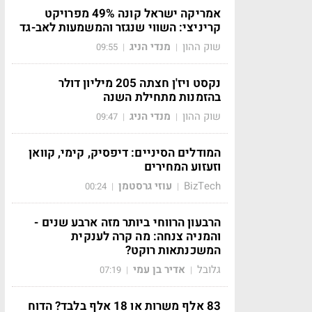
אמריקה ישראל קונה 49% מפרויקט
קריניצי: השווי שנגזר והמשמעות לאב-גד
שוק ההון
מנדי הניג
09:55
|
|
נקסט ויז'ן חצתה 205 מיליון דולר
בהזמנות מתחילת השנה
שוק ההון
מנדי הניג
09:47
|
|
המודלים הסיניים: דיפסיק, קימי, קוואן
וזעזוע המחירים
BizTech
עוזי גרסטמן
00:24
|
|
הרבעון הרווחי ביותר מזה ארבע שנים -
והמניה צנחה: מה קרה לענקית
המשכנתאות רוקט?
גלובל
אדיר בן עמי
07:19
|
|
83 אלף משרות או 18 אלף בלבד? הדוח