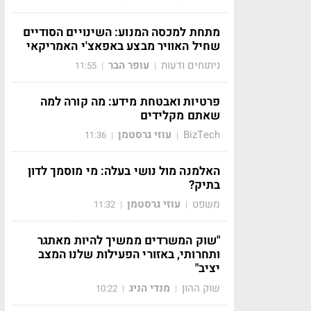
מתחת למכסה המנוע: השינויים הסודיים
שחיל האוויר מבצע באפאצ'י האמריקאי
ניתוחים ודעות
עופר הבר
11:55
|
|
פרטיות ואבטחת מידע: מה קורה למה
שאתם מקלידים
BizTech
עוזי גרסטמן
11:36
|
|
האלמנה מול נושי בעלה: מי מוסמך לדון
בתיק?
משפט
עוזי גרסטמן
11:32
|
|
"שוק המשרדים ממשיך להיות מאתגר
ותחרותי, באזורי הפעילות שלנו המצב
יציב"
שוק ההון
מנדי הניג
10:22
|
|