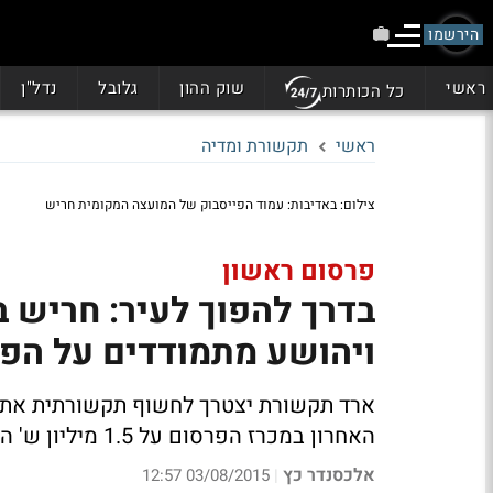
הירשמו
ראשי
שוק ההון
גלובל
נדל"ן
כל הכותרות
ראשי
תקשורת ומדיה
צילום: באדיבות: עמוד הפייסבוק של המועצה המקומית חריש
פרסום ראשון
בדרך להפוך לעיר: חריש בח
ויהושע מתמודדים על הפ
ארד תקשורת יצטרך לחשוף תקשורתית את 
האחרון במכרז הפרסום על 1.5 מיליון ש' הגיעו 2 משרדים
אלכסנדר כץ
03/08/2015 12:57
|