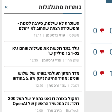
כותרות מתגלגלות
השוכרת לא שילמה, סירבה לפנות -
והמשכירה רצתה שהחוב לא ייעלם
0
משפט
עוזי גרסטמן
13:11
|
|
גולד בונד רוכשת את פעילות שחם גיא
0
בכ-121 מיליון ש'
שוק ההון
עוזי גרסטמן
12:35
|
|
0
מדד המזון העולמי בשיא של שלוש
שנים: מחיר החיטה זינק 5.8% בחודש
גלובל
עוזי גרסטמן
12:20
|
|
רמקול בצורת דונאט במחיר של מעל 300
דולר: זה המכשיר הראשון של OpenAI
BizTech
מירב ארד
12:00
|
|