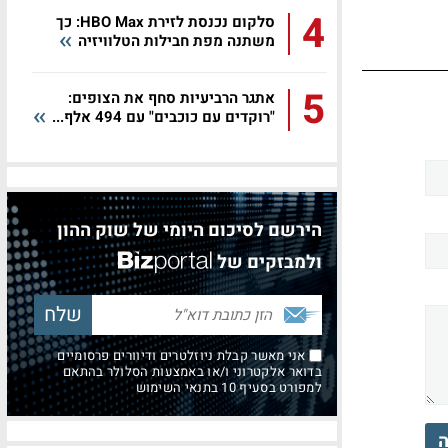
4
סלקום נכנסת לזירת HBO Max: כך
משתנה מפת חבילות הטלוויזיה
5
אתגר הרביעיות סחף את הצופים:
"רוקדים עם כוכבים" עם 494 אלף...
הירשם לסיכום היומי של שוק ההון
ולמבזקים של
אני מאשר קבלת ניוזלטרים ודיוורים פרסומיים
בדואר אלקטרוני ו/או באמצעות הסלולר בהתאם
למפורט בסעיף 10 בתנאי השימוש
ה