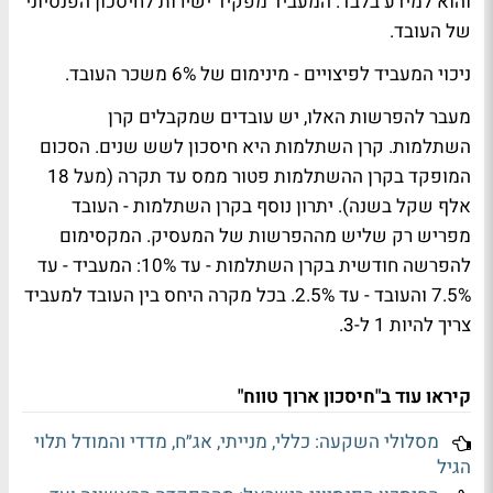
והוא למידע בלבד. המעביד מפקיד ישירות לחיסכון הפנסיוני
של העובד.
ניכוי המעביד לפיצויים
- מינימום של 6% משכר העובד.
מעבר להפרשות האלו, יש עובדים שמקבלים קרן
השתלמות. קרן השתלמות היא חיסכון לשש שנים. הסכום
המופקד בקרן ההשתלמות פטור ממס עד תקרה (מעל 18
אלף שקל בשנה). יתרון נוסף בקרן השתלמות - העובד
מפריש רק שליש מההפרשות של המעסיק. המקסימום
להפרשה חודשית בקרן השתלמות - עד 10%: המעביד - עד
7.5% והעובד - עד 2.5%. בכל מקרה היחס בין העובד למעביד
צריך להיות 1 ל-3.
קיראו עוד ב"חיסכון ארוך טווח"
מסלולי השקעה: כללי, מנייתי, אג״ח, מדדי והמודל תלוי
הגיל