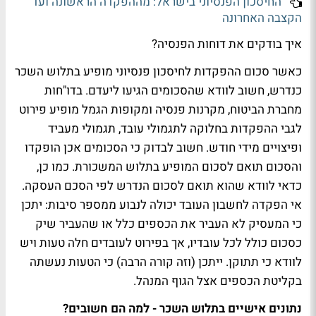
החיסכון הפנסיוני בישראל: מההפקדה הראשונה ועד
הקצבה האחרונה
איך בודקים את דוחות הפנסיה?
כאשר סכום ההפקדות לחיסכון פנסיוני מופיע בתלוש השכר
כנדרש, חשוב לוודא שהסכומים הגיעו ליעדם. בדו"חות
מחברת הביטוח, מקרנות פנסיה ומקופות הגמל מופיע פירוט
לגבי ההפקדות בחלוקה לתגמולי עובד, תגמולי מעביד
ופיצויים מידי חודש. חשוב לבדוק כי הסכומים אכן הופקדו
והסכום תואם לסכום המופיע בתלוש המשכורת. כמו כן,
כדאי לוודא שהוא תואם לסכום הנדרש לפי הסכם העסקה.
אי הפקדה לחשבון העובד יכולה לנבוע ממספר סיבות: יתכן
כי המעסיק לא העביר את הכספים כלל או שהעביר שיק
כסכום כולל לכל עובדיו, אך בפירוט לעובדים חלה טעות ויש
לוודא כי תתוקן. ייתכן (וזה קורה הרבה) כי הטעות נעשתה
בקליטת הכספים אצל הגוף המנהל.
נתונים אישיים בתלוש השכר - למה הם חשובים?