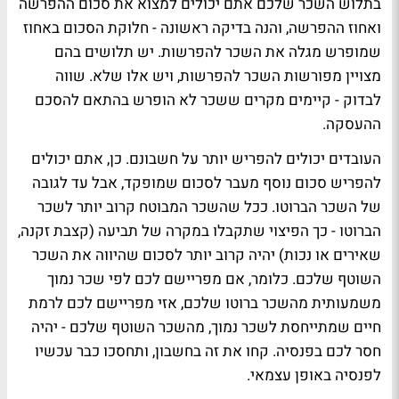
בתלוש השכר שלכם אתם יכולים למצוא את סכום ההפרשה
ואחוז ההפרשה, והנה בדיקה ראשונה - חלוקת הסכום באחוז
שמופרש מגלה את השכר להפרשות. יש תלושים בהם
מצויין מפורשות השכר להפרשות, ויש אלו שלא. שווה
לבדוק - קיימים מקרים ששכר לא הופרש בהתאם להסכם
ההעסקה.
העובדים יכולים להפריש יותר על חשבונם. כן, אתם יכולים
להפריש סכום נוסף מעבר לסכום שמופקד, אבל עד לגובה
של השכר הברוטו. ככל שהשכר המבוטח קרוב יותר לשכר
הברוטו - כך הפיצוי שתקבלו במקרה של תביעה (קצבת זקנה,
שאירים או נכות) יהיה קרוב יותר לסכום שהיווה את השכר
השוטף שלכם. כלומר, אם מפריישם לכם לפי שכר נמוך
משמעותית מהשכר ברוטו שלכם, אזי מפריישם לכם לרמת
חיים שמתייחסת לשכר נמוך, מהשכר השוטף שלכם - יהיה
חסר לכם בפנסיה. קחו את זה בחשבון, ותחסכו כבר עכשיו
לפנסיה באופן עצמאי.