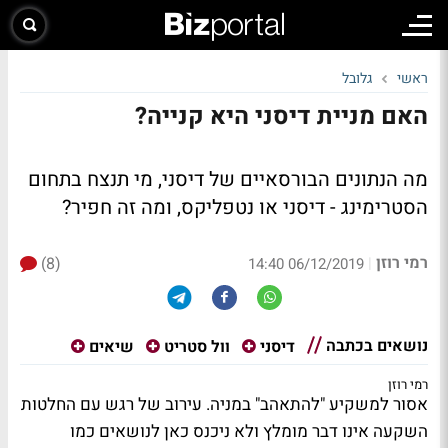
ראשי
גלובל
האם מניית דיסני היא קנייה?
מה הנתונים הבורסאיים של דיסני, מי תנצח בתחום
הסטרימינג - דיסני או נטפליקס, ומה זה חפיר?
רמי רוזן
(8)
|
06/12/2019 14:40
נושאים בכתבה
דיסני
וול סטריט
שיאים
רמי רוזן
אסור למשקיע "להתאהב" במניה. עירוב של רגש עם החלטות
השקעה אינו דבר מומלץ ולא ניכנס כאן לנושאים כמו