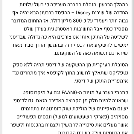
במהלך הרבעון. הנהלת החברה מעריכה כי בשל עלויות
החדרה של שירות Disney + ההפסד ברבעון הבא יהיה אף
גבוה יותר ויעמוד על כ-800 מליון דולר. אז התחום המדובר
מפסיד כסף אבל החשיבות האסטרטגית בעידן שלנו
לשליטה על התוכן אותו אנו צורכים היא כה גדולה שבדיסני
ימשיכו להשקיע את הכסף הזה ובהמשך הדרך סביר מאוד
שיראו גם תשואה נאה על השקעתם.
הסובלת העיקרית מן ההשקעה של דיסני תהיה ללא ספק
נטפליקס שתאלץ לחשוב מחוץ לקופסא איך מתחרים נגד
אימפריית התוכן של דיסני.
כתבתי בעבר על מניות ה-FAANG וגם על מיקרוסופט
שראויה להיות חלק מן הקבוצה האדירה הזאת. גם לדיסני
ישנם מאפיינים של מוליכת שוק דומיננטית בתחומים
מסוימים (פארקי השעשועים למשל) ונכסים תפעוליים
אשר מעלים את סיכוייה להמשיך ולצמוח בהכנסות ולשפר
את הרווחיות שלה בשנים הקרובות.