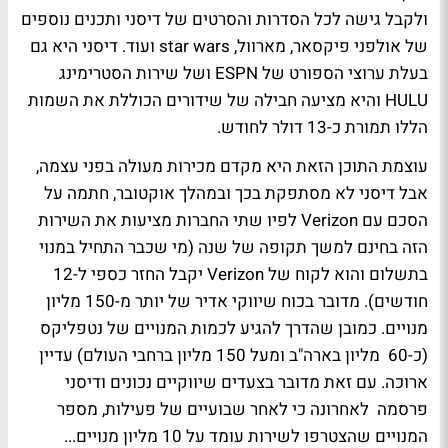
ולקבל גישה לכל הסדרות והסרטים של דיסני ותכנים נוספים
של אולפני פיקסאר, מארוול, star wars ועוד. דיסני היא גם
בעלת ערוצי הספורט של ESPN ושל שירות הסטרימינג
HULU והיא מציעה חבילה של שידורים הכוללת את השמות
הללו תמורת כ-13 דולר לחודש.
עוצמת התוכן הזאת היא מקדם מכירות מעולה בפני עצמה,
אבל דיסני לא מסתפקת בכך ובמהלך אוקטובר, חתמה על
הסכם עם Verizon לפיו שתי החברות מציעות את השירות
הזה בחינם למשך תקופה של שנה (מי שכבר התחיל במנוי
בתשלום והוא לקוח של Verizon יקבל החזר כספי ל-12
חודשים). מדובר בכוח שיווקי אדיר של יותר מ-150 מליון
מנויים. כמובן שהדרך להגיע לכמות המנויים של נטפליקס
(כ-60 מליון בארה"ב ומעל 150 מליון ברחבי העולם) עדיין
ארוכה. עם זאת מדובר בצעדים שיווקיים נכונים ודיסני
פרסמה לאחרונה כי לאחר שבועיים של פעילות, מספר
המנויים שהצטרפו לשירות עומד על 10 מליון מנויים...