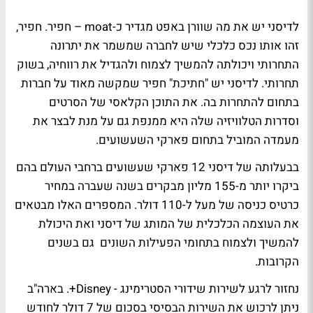
לדיסני יש את מה שוורן באפט מגדיר כ-moat – חפיר. חפיר,
זהו אותו נכס כלכלי שיש לחברה שמשמר את יתרונה
התחרותי ויכולתה להמשיך לצמוח ולהגדיל את רווחיה, בשוק
תחרותי. לדיסני יש "חתיכת" חפיר שמקשה מאוד על חברות
בתחום להתחרות בה. את התוכן הקלאסי של הסרטים
וסדרות הטלוויזיה שלה היא ממנפת גם על מנת לבצר את
מעמדה המוביל בתחום פארקי השעשועים.
בבעלותה של דיסני 12 פארקי שעשועים ברחבי העולם בהם
ביקרו יותר מ-155 מליון מבקרים בשנה שעברה במחיר
כרטיס כניסה של מעל ל-110 דולר. המספרים האלו מבטאים
את העוצמה הכלכלית של המותג של דיסני ואת היכולת
להמשיך ולצמוח בתחומי הפעילות השונים גם בשנים
הקרובות.
נחזור לרגע לשירות שידורי הסטרימינג - Disney+. בארה"ב
ניתן לרכוש את השירות הבסיסי בסכום של 7 דולר לחודש