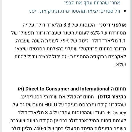
אחרי שהרווח עקף את הצפי
וול סטריט: יציאה מהסטרימינג תזניק את דיסני
אולפני דיסני -
הכנסות של 3.3 מליארד דולר, עלייה
מסחררת של 52% לעומת השנה שעברה ורווח תפעולי של
1.1 מליארד דולר - זינוק של 79% לעומת השנה שעברה.
מדובר בתחום פרויקטלי שתלוי בהצלחת הסרטים שיצאו
לאקרנים בתקופה המסוימת - זה יכול להציח ויכול להיות
שלא.
תחום ה-Direct to Consumer and International (או
בקיצור DTCI)
- תחום זה כולל את שירותי הסטרימינג
שהזכרנו קודם ומתבסס בעיקר על HULU ומעכשיו גם על
Disney +. בעוד שההכנסות עמדו על 3.4 מליארד דולר
לעומת פחות ממיליארד דולר ברבעון הקודם בשנה שעברה,
רשמה הפעילות הפסד תפעולי בסך של כ-740 מליון דולר