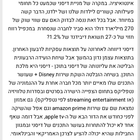
אינטואיציה. במקרה של מניית דיסני שכמעט כל תחומי
פעילותה קשורים לילדות שלנו ושל ילדנו, הדבר קשה
במיוחד. אבל בכל זאת ננסה לבדוק האם עם שווי שוק של
270 מיליארד דולר הוא סביר לחברה שנסחרת במכפיל רווח
חזוי של כ-27 תשואת דיבידנד של 1.2%?
דיסני דיווחה לאחרונה על תוצאות עסקיות לרבעון האחרון.
בתוצאות עצמן נדון בהמשך אבל שיחת הועידה הרבעונית
הבליטה את עליונותה של דיסני בתוכן - דיסני היא מלכת
התוכן. בשיחה הובלטה השקת שירות Disney + שעושר
התכנים שלו מאיים יותר מכל חברה אחרת על ההגמוניה של
נטפליקס בתחום הצפייה הישירה בסרטים ובסדרות טלוויזיה
(או streaming entertainment לפי נטפליקס). גם אמזון
נמצאת שם עם שירות amazon prime וגם אפל שהשיקה
לפני כחודש את הדור הבא של ה-apple tv, אבל דומה שאף
אחד לא יכול להתחרות בעושר התכנים של דיסני ובמגוון
החבילות שהיא יכולה להציע לצרכן האמריקאי והבינלאומי.