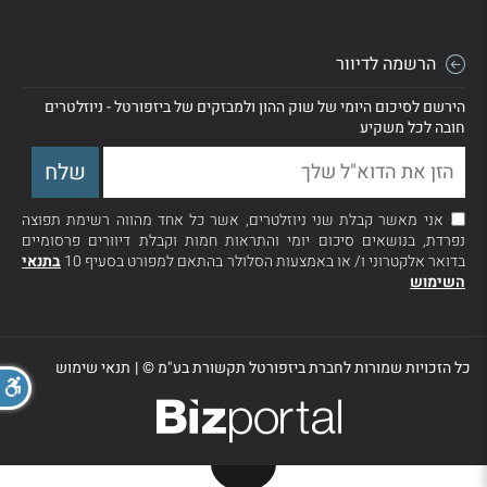
הרשמה לדיוור
הירשם לסיכום היומי של שוק ההון ולמבזקים של ביזפורטל - ניוזלטרים
חובה לכל משקיע
אני מאשר קבלת שני ניוזלטרים, אשר כל אחד מהווה רשימת תפוצה
נפרדת, בנושאים סיכום יומי והתראות חמות וקבלת דיוורים פרסומיים
בדואר אלקטרוני ו/ או באמצעות הסלולר בהתאם למפורט בסעיף 10
בתנאי
השימוש
כל הזכויות שמורות לחברת ביזפורטל תקשורת בע"מ ©
|
תנאי שימוש