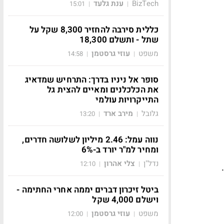
BizTech
ענת גלעד
15:01
|
|
כללית סירבה להחזיר 8,300 שקל על
שתל - ותשלם 18,300
משפט
עוזי גרסטמן
14:58
|
|
סופר אל ניניו בדרך: התרחיש שמדאיג
את הכלכלנים ומאיים להצית גל
התייקרויות עולמי
גלובל
מירב ארד
13:20
|
|
נווה עמל: 2.46 מיליון לשלושה חדרים,
ומחיר למ"ר יורד ב-6%
נדל"ן
צלי אהרון
12:10
|
|
ביטל זיכרון דברים יממה אחרי החתימה -
וישלם 4,000 שקל
משפט
עוזי גרסטמן
12:00
|
|