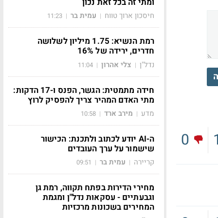
ומתי זה בכל זאת נכון
חיסכון ארוך טווח
עמית בר
11:23
|
|
רמת הנשיא: 1.75 מיליון לשלושה
חדרים, ירידה של 16%
נדל"ן
צלי אהרון
11:04
|
|
ה
חידה מתמטית: הגשר, הפנס ו-17 הדקות:
מתי האדם המהיר צריך להפסיק לרוץ
מדע
מירב ארד
10:58
|
|
0
ה-AI יודע לכתוב ולתכנת: הכישור
שישמור על ערך העובדים
קריירה
עמית בר
09:51
|
|
מחירי הדירות בפתח תקווה, רמת גן
וגבעתיים - עסקאות נדל"ן ומגמת
המחירים בשכונות מרכזיות