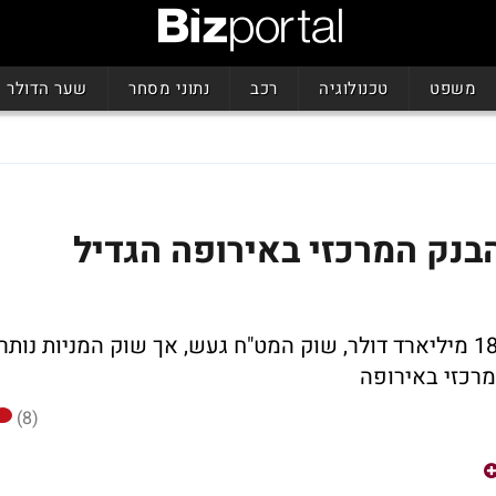
משפט
טכנולוגיה
רכב
נתוני מסחר
שער הדולר
בנק המרכזי באירופה הגדיל
הפד' עמד בתכניותיו וצמצם את המאזן בכ-18 מיליארד דולר, שוק המט"ח געש, אך שוק המניות נותר
מרכזי באירופה
(8)