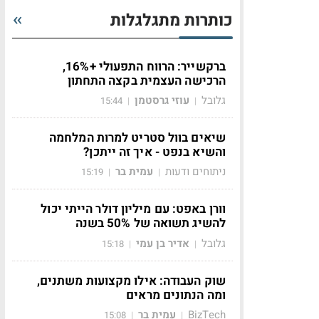
כותרות מתגלגלות
ברקשייר: הרווח התפעולי +16%,
הרכישה העצמית בקצה התחתון
גלובל
עוזי גרסטמן
15:44
|
|
שיאים בוול סטריט למרות המלחמה
והשיא בנפט - איך זה ייתכן?
ניתוחים ודעות
עמית בר
15:19
|
|
וורן באפט: עם מיליון דולר הייתי יכול
להשיג תשואה של 50% בשנה
גלובל
אדיר בן עמי
15:18
|
|
שוק העבודה: אילו מקצועות משתנים,
ומה הנתונים מראים
BizTech
עמית בר
15:08
|
|