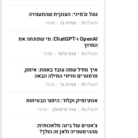
גוגל וג'מיני: הענקית שהתעוררה
BizTech
עמית בר
15:08
|
|
OpenAI ו-ChatGPT: מי שפתחה את
המרוץ
BizTech
ענת גלעד
15:08
|
|
איך מודל שפה עובד באמת: אימון,
פרמטרים וחיזוי המילה הבאה
BizTech
עמית בר
15:02
|
|
אנתרופיק וקלוד: הימור הבטיחות
BizTech
עוזי גרסטמן
15:02
|
|
צ'אטים של בינה מלאכותית:
מההיסטוריה ולאן זה הולך?