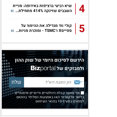
4
שיא רביעי ברציפות באירופה: מניית
השבבים שזינקה 414% מתחילת...
5
קת׳י ווד מגדילה את ההימור על
ספייסX ו־TSMC - ומוכרת מניות...
הירשם לסיכום היומי של שוק ההון
ולמבזקים של
אני מאשר קבלת ניוזלטרים ודיוורים פרסומיים
בדואר אלקטרוני ו/או באמצעות הסלולר בהתאם
למפורט בסעיף 10 בתנאי השימוש