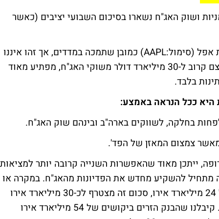
ניות ושוק האג"ח נשארו בסיכום השבועי יציבים (כאשר
עלייה של קרוב ל-13% בשבוע האחרון במניית אפל (סימול:AAPL) כמובן שתמכה במדדים, אך זהו איננו
הסבר משכנע מספיק. בחודש שבו הפד' מצמצם קרוב ל-30 מיליארד דולר משוקי האג"ח, מפתיע מאוד
ינות בלבד.
פה, ייתכן מאוד שהאפשרות השנייה קרובה יותר למציאות.
ה מתחיל להשקיע מחדש את הפדיונות מהאג"ח. במקרה או
לא, החודש זינקו ההשקעות מחדש לרמה של 24 מיליארד אירו, סכום זה מצטרף לכ-30 מיליארד אירו
שהבנק רוכש במהלך כל החודשים האחרונים. קיבלנו שהבנק הזרים ביקושים של 54 מיליארד אירו