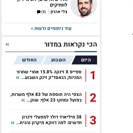
לוותיקים
|
צלי אהרון
(4)
עוד ניתוחים ודעות
הכי נקראות במדור
היום
השבוע
החודש
1
ספייס X זינקה 15.8% אחרי שחרור
המניות; הנאסד״ק זינק השבוע...
2
הצפי היה תוספת של 83 אלף משרות,
בפועל נמחקו 23 אלף: שוק...
3
38 מיליארד דולר למפעלי זיכרון
חדשים: למה דווקא מיקרון נהנית...