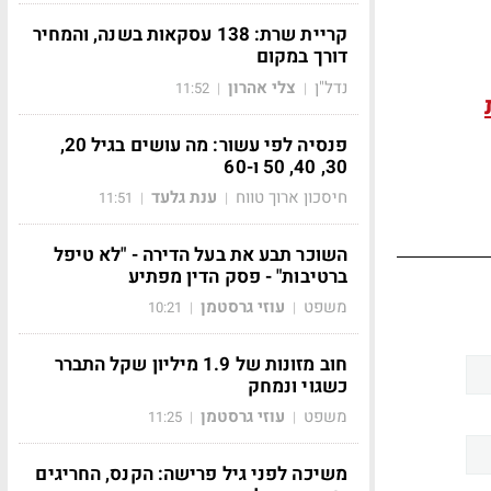
קריית שרת: 138 עסקאות בשנה, והמחיר
דורך במקום
נדל"ן
צלי אהרון
11:52
|
|
פנסיה לפי עשור: מה עושים בגיל 20,
30, 40, 50 ו-60
חיסכון ארוך טווח
ענת גלעד
11:51
|
|
השוכר תבע את בעל הדירה - "לא טיפל
ברטיבות" - פסק הדין מפתיע
משפט
עוזי גרסטמן
10:21
|
|
חוב מזונות של 1.9 מיליון שקל התברר
כשגוי ונמחק
משפט
עוזי גרסטמן
11:25
|
|
משיכה לפני גיל פרישה: הקנס, החריגים