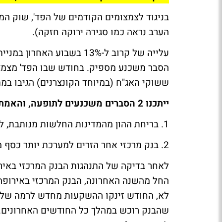
בניגוד לצמצומים הקודמים של הפד', שוק המ
הערב נראה כמו סגירה ירוקה חזקה).
ששוקי האג"ח (במיוחד הקונצרנים) הגיבו במת
ייתכנו 2 הסברים משכנעים לתופעה, והאמת היא ככל הנראה באמצע:
1. בריחת ההון מהמדינות החלשות מנותבת, לפחות בחלקה, לשווקים בארה"ב ובינהם שוק האג"ח.
2. בנק מרכזי אחר הזרים למערכת יותר כסף מאשר צמצום המאזן של הפד'.
לאחר בדיקה של התנהגות הבנק המרכזי באירו
החל מהשנה האחרונה, הבנק המרכזי באירופ