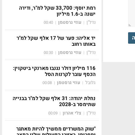
רמת יוסף: 33,700 שקל למ"ר, ודירה
ישנה ב-1.6 מיליון
נדל"ן
עוזי גרסטמן
00:40
|
|
ה
יד אליהו: פער של 17 אלף שקל למ"ר
באותו רחוב
נדל"ן
עוזי גרסטמן
00:30
|
|
116 מיליון דולר נגנבו מארנקי ביטקוין:
הכסף עובר לקרנות הסל
גלובל
עוזי גרסטמן
00:08
|
|
נחלת יהודה: 31 אלף שקל למ"ר בבנייה
שתימסר ב-2028
נדל"ן
צלי אהרון
00:09
|
|
"שוק המשרדים ממשיך להיות מאתגר
ותחרותי, באזורי הפעילות שלנו המצב