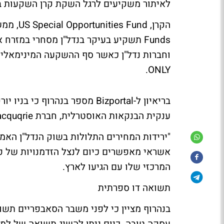
לאיתור משקיעים לרגל השקת קרן השקעות בש
Funds תשקיע בעיקר בנדל"ן מסחרי במזר
ONLY.
בריאיון ל-Bizportal מספר בנהר
ענקית הבנקאות האוסטרלית, חברת Macquqrie המנהלת נכסים בהיקף של רבע טריליון דולר אוסטרלי.
"ירידות המחירים התלולות בשוק הנדל"ן האמר
אשראי מאפשרים כיום לנצל הזדמנויות של פע
המרכזי שלו עם הגיעו לארץ.
תשואה דו ספרתית