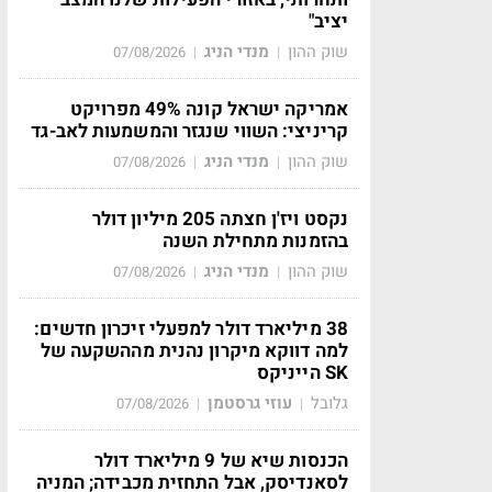
יציב"
שוק ההון
מנדי הניג
07/08/2026
|
|
אמריקה ישראל קונה 49% מפרויקט
קריניצי: השווי שנגזר והמשמעות לאב-גד
שוק ההון
מנדי הניג
07/08/2026
|
|
נקסט ויז'ן חצתה 205 מיליון דולר
בהזמנות מתחילת השנה
שוק ההון
מנדי הניג
07/08/2026
|
|
38 מיליארד דולר למפעלי זיכרון חדשים:
למה דווקא מיקרון נהנית מההשקעה של
SK הייניקס
גלובל
עוזי גרסטמן
07/08/2026
|
|
הכנסות שיא של 9 מיליארד דולר
לסאנדיסק, אבל התחזית מכבידה; המניה