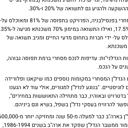
עסקה טובה. כיום ניתן להשיג תשואה של למעלה מ-10%, ומי שיכול להשיג משכנתא (בנהרוף מגייס
דוגמאות להזדמנויות שאיתרה הקרן: נדל"ן מסחרי בפנסילבניה, הפרויקט בתפוסה של 81% ומאוכלס על-
ידי דיירים בדירוג BBB+, התשואה על מזומן 17.5%, ואילו ה
לס על- ידי חברות בתחום מדעי החיים ומניב תשואה של
ת הנדלני"ות: עדיפות לנכס מסחרי ברמת תפוסה גבוהה,
ם הנדל"ן המסחרי במקומות נוספים כמו שיקאגו ופלורידה
יסטיים. "בנוגע לנדל"ן למגורים, אולי עוד לא הגענו
בדטרויט ובאוהיו, כבר מתחילה התאוששות במחירים",
פשר להרוויח בעסקי נדל"ן בשפל, בשיא וגם ביניהם.
בנהרוף, שהחברה שבבעלותו מנהלת נכסי נדל"ן בארה"ב כבר למעלה מ-50 שנה ומחזיקה יותר מ-
מ"ר מסחרי, מעריך כי המשבר הנוכחי פחות חמור ממשבר הנדל"ן שפקד את ארה"ב בשנים 1986-1994,