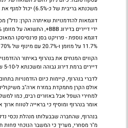
משכנתא בריבית של כ-6.5%) יכול למנף את ההשקעה ולהגיע גם לתשואה של 20% ו-30%.
דוגמא נוספת - פרויקט בסן פרנסיסקו המאוכ
11.7% על מזומן ו-20.7% עם מינוף של 70% משכנתא.
הקווים המנחים את בנהרוף באיתור ההזדמנויו
דיירים ברמת דירוג גבוהה ומשכנתא ל-5-10 שנים על הנכס.
לדברי בנהרוף, קיימות כיום הזדמנויות בתחו
אולם הקרן מתמקדת במזרח ארה"ב משיקולים לוג
למחירי השפל אבל באזורים רבים, כמו למשל 
אומר בנהרוף ומוסיף כי בראייה לטווח ארוך א