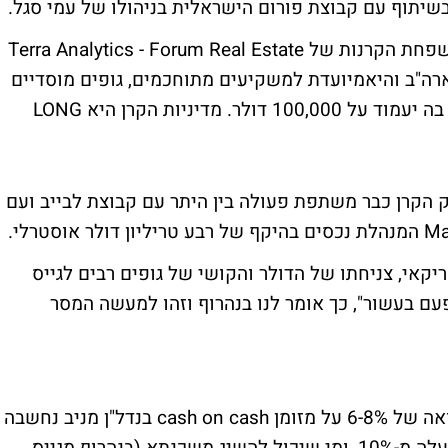
יתוף עם קבוצת פורום הישראלית בניהולו של עמי סגל.
הקרן, US Special Opportunities Fund, ממשפחת הקרנות של Terra Analytics - Forum Real Estate
ח ארה"ב והיאמיועדת למשקיעים מתוחכמים, גופים מוסדיים
וחברות נדל"ן כאשר סף ההשקעה המינימאלי בה יעמוד על 100,000 דולר. מדיניות הקרן היא LONG
וף כי בניו יורק הקרן כבר משתפת פעולה בין היתר עם קבוצת לבייב ועם
יקאי, צניחתו של הדולר והקושי של גופים רבים לגייס
ם בעשור", כך אומר לנו בנהרוף וזהו למעשה המסר
בנהרוף מציין כי לפני משבר הסאבפריים תשואה של 6-8% על מזומן cash on cash בנדל"ן מניב נחשבה