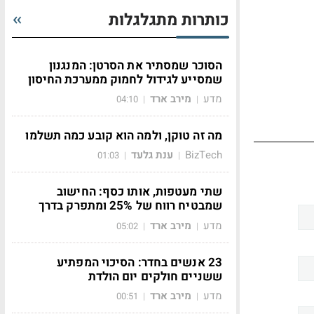
כותרות מתגלגלות
הסוכר שמסתיר את הסרטן: המנגנון
שמסייע לגידול לחמוק ממערכת החיסון
מדע
מירב ארד
04:10
|
|
מה זה טוקן, ולמה הוא קובע כמה תשלמו
BizTech
ענת גלעד
01:03
|
|
שתי מעטפות, אותו כסף: החישוב
שמבטיח רווח של 25% ומתפרק בדרך
מדע
מירב ארד
05:02
|
|
23 אנשים בחדר: הסיכוי המפתיע
ששניים חולקים יום הולדת
מדע
מירב ארד
00:51
|
|