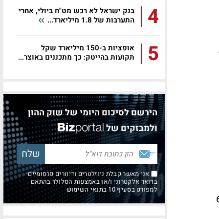
4
בנק ישראל לא רכש מט"ח ביולי, אחרי
התערבות של 1.8 מיליארד...
5
אופציות ב-150 מיליארד שקל
תשואה במימון 70% משכנתא מגיעה ל-35%.
תקועות בהייטק: כך מתכננים באוצר...
הירשם לסיכום היומי של שוק ההון
ולמבזקים של
אני מאשר קבלת ניוזלטרים ודיוורים פרסומיים
בדואר אלקטרוני ו/או באמצעות הסלולר בהתאם
למפורט בסעיף 10 בתנאי השימוש
600,000