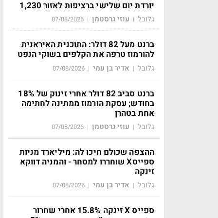
יורדת יום שלישי ברציפות לאזור 1,230
גלובל
עוזי גרסטמן
07/08/2026
|
|
ברנט מעל 82 דולר: התוכנית האיראנית
להורמוז טרפה את הקלפים בשוקי הנפט
גלובל
אדיר בן עמי
07/08/2026
|
|
ברנט סביב 82 דולר אחרי זינוק של 18%
בחודש; עסקת הורמוז ממתינה לחתימה
אחת בטהרן
גלובל
עוזי גרסטמן
07/08/2026
|
|
ההצפה שכולם חיכו לה: מיליארד מניות
ספייסX שוחררו למסחר - והמניה דווקא
זינקה
גלובל
אדיר בן עמי
07/08/2026
|
|
ספייס X זינקה 15.8% אחרי שחרור