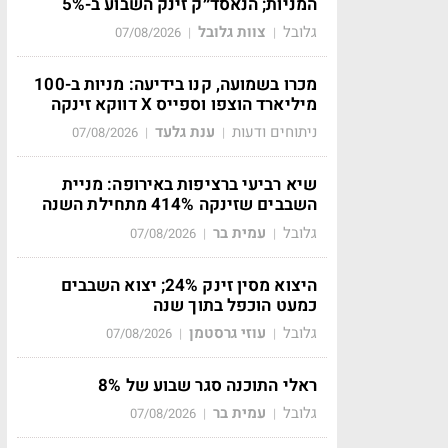
המניות; הנאסד״ק זינק השבוע ב-5%
גלובל
צוות גלובל
07/08/2026
|
|
מכרו בשמועה, קנו בידיעה: מניות ב-100
מיליארד הוצפו וספייס X דווקא זינקה
ניתוחים ודעות
ענת גלעד
07/08/2026
|
|
שיא רביעי ברציפות באירופה: מניית
השבבים שזינקה 414% מתחילת השנה
גלובל
עמית בר
07/08/2026
|
|
היצוא מסין זינק 24%; יצוא השבבים
כמעט הוכפל בתוך שנה
גלובל
עוזי גרסטמן
07/08/2026
|
|
ראלי התוכנה סגר שבוע של 8%
גלובל
עמית בר
07/08/2026
|
|