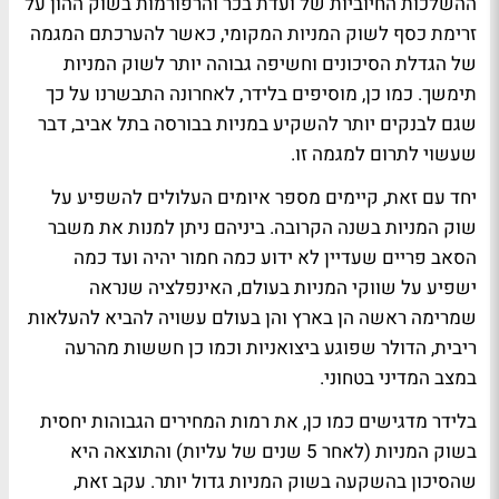
ההשלכות החיוביות של ועדת בכר והרפורמות בשוק ההון על
זרימת כסף לשוק המניות המקומי, כאשר להערכתם המגמה
של הגדלת הסיכונים וחשיפה גבוהה יותר לשוק המניות
תימשך. כמו כן, מוסיפים בלידר, לאחרונה התבשרנו על כך
שגם לבנקים יותר להשקיע במניות בבורסה בתל אביב, דבר
שעשוי לתרום למגמה זו.
יחד עם זאת, קיימים מספר איומים העלולים להשפיע על
שוק המניות בשנה הקרובה. ביניהם ניתן למנות את משבר
הסאב פריים שעדיין לא ידוע כמה חמור יהיה ועד כמה
ישפיע על שווקי המניות בעולם, האינפלציה שנראה
שמרימה ראשה הן בארץ והן בעולם עשויה להביא להעלאות
ריבית, הדולר שפוגע ביצואניות וכמו כן חששות מהרעה
במצב המדיני בטחוני.
בלידר מדגישים כמו כן, את רמות המחירים הגבוהות יחסית
בשוק המניות (לאחר 5 שנים של עליות) והתוצאה היא
שהסיכון בהשקעה בשוק המניות גדול יותר. עקב זאת,