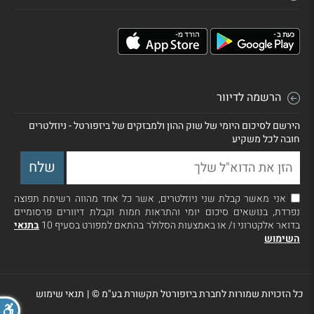
הרשמה לדיוור
הירשם לסיכום היומי של שוק ההון ולמבזקים של ביזפורטל - ניוזלטרים
חובה לכל משקיע
אני מאשר קבלת שני ניוזלטרים, אשר כל אחד מהווה רשימת תפוצה
נפרדת, בנושאים סיכום יומי והתראות חמות וקבלת דיוורים פרסומיים
בדואר אלקטרוני ו/ או באמצעות הסלולר בהתאם למפורט בסעיף 10
בתנאי
השימוש
כל הזכויות שמורות לחברת ביזפורטל תקשורת בע"מ ©
|
תנאי שימוש