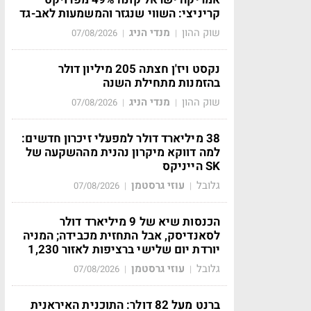
קריניצי: השווי שנגזר והמשמעות לאב-גד
שוק ההון
מנדי הניג
07/08/2026
|
|
נקסט ויז'ן חצתה 205 מיליון דולר
בהזמנות מתחילת השנה
שוק ההון
מנדי הניג
07/08/2026
|
|
38 מיליארד דולר למפעלי זיכרון חדשים:
למה דווקא מיקרון נהנית מההשקעה של
SK הייניקס
גלובל
עוזי גרסטמן
07/08/2026
|
|
הכנסות שיא של 9 מיליארד דולר
לסאנדיסק, אבל התחזית מכבידה; המניה
יורדת יום שלישי ברציפות לאזור 1,230
גלובל
עוזי גרסטמן
07/08/2026
|
|
ברנט מעל 82 דולר: התוכנית האיראנית