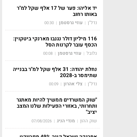
יד אליהו: פער של 17 אלף שקל למ"ר
באותו רחוב
נדל"ן
עוזי גרסטמן
00:30
|
|
116 מיליון דולר נגנבו מארנקי ביטקוין:
הכסף עובר לקרנות הסל
גלובל
עוזי גרסטמן
00:08
|
|
נחלת יהודה: 31 אלף שקל למ"ר בבנייה
שתימסר ב-2028
נדל"ן
צלי אהרון
00:09
|
|
"שוק המשרדים ממשיך להיות מאתגר
ותחרותי, באזורי הפעילות שלנו המצב
יציב"
שוק ההון
מנדי הניג
07/08/2026
|
|
אמריקה ישראל קונה 49% מפרויקט