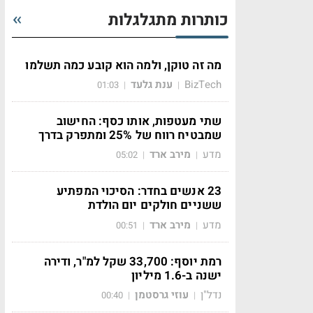
כותרות מתגלגלות
מה זה טוקן, ולמה הוא קובע כמה תשלמו
BizTech
ענת גלעד
01:03
|
|
שתי מעטפות, אותו כסף: החישוב
שמבטיח רווח של 25% ומתפרק בדרך
מדע
מירב ארד
05:02
|
|
23 אנשים בחדר: הסיכוי המפתיע
ששניים חולקים יום הולדת
מדע
מירב ארד
00:51
|
|
רמת יוסף: 33,700 שקל למ"ר, ודירה
ישנה ב-1.6 מיליון
נדל"ן
עוזי גרסטמן
00:40
|
|