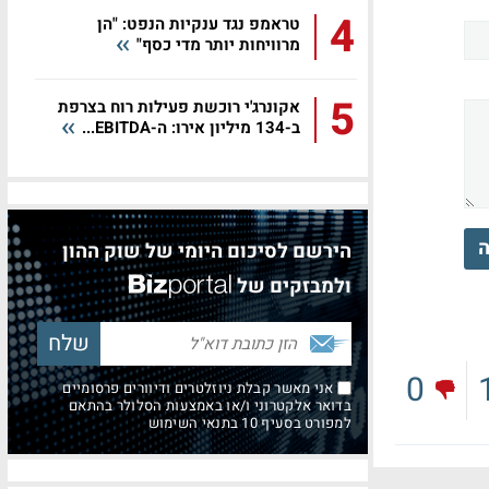
4
טראמפ נגד ענקיות הנפט: "הן
מרוויחות יותר מדי כסף"
5
אקונרג'י רוכשת פעילות רוח בצרפת
ב-134 מיליון אירו: ה-EBITDA...
ה
הירשם לסיכום היומי של שוק ההון
ולמבזקים של
0
אני מאשר קבלת ניוזלטרים ודיוורים פרסומיים
בדואר אלקטרוני ו/או באמצעות הסלולר בהתאם
למפורט בסעיף 10 בתנאי השימוש