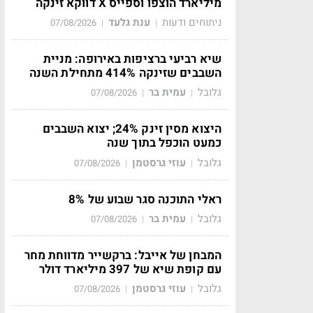
מיליארד הוצפו וספייס X דווקא זינקה
ניתוחים ודעות
ענת גלעד
07/08/2026
|
|
שיא רביעי ברציפות באירופה: מניית
השבבים שזינקה 414% מתחילת השנה
גלובל
עמית בר
07/08/2026
|
|
היצוא מסין זינק 24%; יצוא השבבים
כמעט הוכפל בתוך שנה
גלובל
עוזי גרסטמן
07/08/2026
|
|
ראלי התוכנה סגר שבוע של 8%
גלובל
עמית בר
07/08/2026
|
|
המבחן של אייבל: ברקשייר מדווחת מחר
עם קופת שיא של 397 מיליארד דולר
גלובל
עוזי גרסטמן
07/08/2026
|
|