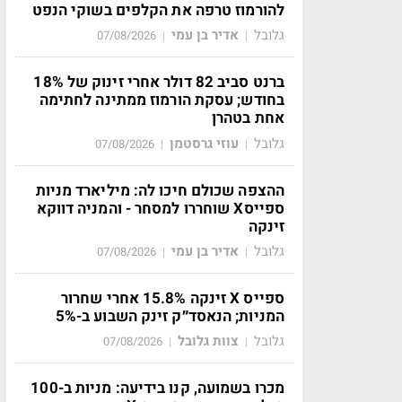
להורמוז טרפה את הקלפים בשוקי הנפט
גלובל
אדיר בן עמי
07/08/2026
|
|
ברנט סביב 82 דולר אחרי זינוק של 18%
בחודש; עסקת הורמוז ממתינה לחתימה
אחת בטהרן
גלובל
עוזי גרסטמן
07/08/2026
|
|
ההצפה שכולם חיכו לה: מיליארד מניות
ספייסX שוחררו למסחר - והמניה דווקא
זינקה
גלובל
אדיר בן עמי
07/08/2026
|
|
ספייס X זינקה 15.8% אחרי שחרור
המניות; הנאסד״ק זינק השבוע ב-5%
גלובל
צוות גלובל
07/08/2026
|
|
מכרו בשמועה, קנו בידיעה: מניות ב-100