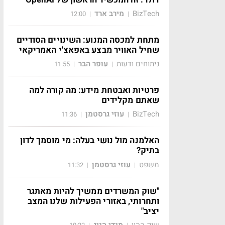
BizTech
מירב ארד
12:00
|
|
מתחת למכסה המנוע: השינויים הסודיים
שחיל האוויר מבצע באפאצ'י האמריקאי
ניתוחים ודעות
עופר הבר
11:55
|
|
פרטיות ואבטחת מידע: מה קורה למה
שאתם מקלידים
BizTech
עוזי גרסטמן
11:36
|
|
האלמנה מול נושי בעלה: מי מוסמך לדון
בתיק?
משפט
עוזי גרסטמן
11:32
|
|
"שוק המשרדים ממשיך להיות מאתגר
ותחרותי, באזורי הפעילות שלנו המצב
יציב"
שוק ההון
מנדי הניג