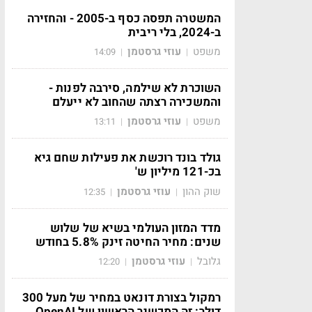
המשטרה תפסה כסף ב-2005 - והחזירה
ב-2024, בלי ריבית
משפט
עוזי גרסטמן
14:09
|
|
השוכרת לא שילמה, סירבה לפנות -
והמשכירה רצתה שהחוב לא ייעלם
משפט
עוזי גרסטמן
13:11
|
|
גולד בונד רוכשת את פעילות שחם גיא
בכ-121 מיליון ש'
שוק ההון
עוזי גרסטמן
12:35
|
|
מדד המזון העולמי בשיא של שלוש
שנים: מחיר החיטה זינק 5.8% בחודש
גלובל
עוזי גרסטמן
12:20
|
|
רמקול בצורת דונאט במחיר של מעל 300
דולר: זה המכשיר הראשון של OpenAI