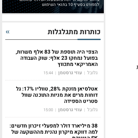
למפורט בסעיף 10 בתנאי השימוש
כותרות מתגלגלות
הצפי היה תוספת של 83 אלף משרות,
בפועל נמחקו 23 אלף: שוק העבודה
האמריקאי מתכווץ
גלובל
עוזי גרסטמן
15:44
|
|
אטלסיאן מזנקת 28%, טווליו 17%: גל
דוחות מרים את מניות התוכנה שוול
סטריט הספידה
גלובל
עוזי גרסטמן
15:00
|
|
38 מיליארד דולר למפעלי זיכרון חדשים:
למה דווקא מיקרון נהנית מההשקעה של