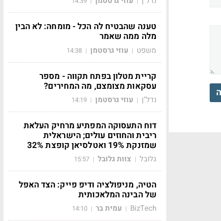
נדל"ן
עוזי גרסטמן
14:39
|
|
טענה שהבטיח לה הכל - מומחה: לא הבין
מלה ממה שאמר
משפט
עוזי גרסטמן
14:38
|
|
קריית מטלון בפתח תקווה - מספר
עסקאות מצומצם, מה המחירים?
ה
נדל"ן
עוזי גרסטמן
14:19
|
|
דוח התעסוקה המפתיע מרחיק העלאת
ריבית והחוזים עולים; הישראלית
שמזנקת 19% ואטלסיאן קופצת 32%
גלובל
צוות גלובל
15:57
|
|
הטיה, מניפולציה ודיפ פייק: הצד האפל
של הבינה המלאכותית
BizTech
עמית בר
14:10
|
|