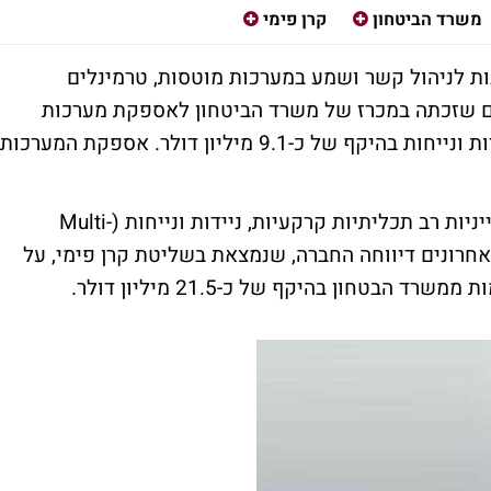
משרד הביטחון
קרן פימי
ות לניהול קשר ושמע במערכות מוטסות, טרמינלים
יום שזכתה במכרז של משרד הביטחון לאספקת מערכות
תקשורת לוויינית לפלטפורמות קרקעיות ניידות ונייחות בהיקף של כ-9.1 מיליון דולר. אספקת המערכות
ההזמנה כוללת אספקת מערכות תקשורת לווייניות רב תכליתיות קרקעיות, ניידות ונייחות (Multi-
Purp). ב-12 החודשים האחרונים דיווחה החברה, שנמצאת בשליטת קרן פימי, על
טחון בהיקף של כ-21.5 מיליון דולר.