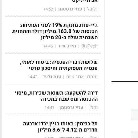
SK הייניקס
גלובל
עוזי גרסטמן
14:52
|
|
ג'יי-פרוג מזנקת 19% לפני הפתיחה:
הכנסות של 163.8 מיליון דולר והתחזית
השנתית עולה ב-20 מיליון
BizTech
מירב ארד
14:45
|
|
שלושת רבדי הפנסיה: ביטוח לאומי,
פנסיה תעסוקתית וחיסכון פרטי
חיסכון ארוך טווח
ענת גלעד
14:42
|
|
דירה להשקעה: תשואת שכירות, מיסוי
ההכנסה ומס שבח במכירה
נדל"ן
עוזי גרסטמן
14:41
|
|
תל בנימין: באותו בניין ירדו ארבעה
חדרים מ-4.12 ל-3.6 מיליון