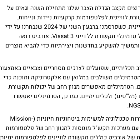
מרוצים מקצב הגדלת הצבר שלנו מתחילת השנה וגאים על
ת לוויינית לפלטפורמות קרקעיות ניידות ונייחות.
לאורביט מוניטין רב בעולמות התקשורת הלוויינית, כשפרסמנו ברבעון השני של 2024 שנבחרנו על ידי
VIASAT האמריקאית לפתח את הדור הבא של טרמינלי תקשורת ללווייני Viasat 3. אורביט רואה
תמשיך להשקיע בחדשנות ויצירתיות כדי להביא מוצרים
ודולריים רב תכליתיים, שפועלים לצרכים מסחריים וצבאיים באמצעות
דל 30 ס"מ ואנטנה בגודל 46 ס"מ. הטרמינלים משולבים במלואן עם אלקטרוניקה ותוכנה כדי
. הטרמינלים מאפשרים מגוון רחב של יכולות תקשורת
(מל"טים) ולכלים ימיים. כמו כן, הטרמינלים יאפשרו
אורביט פועלת בתחומי מערכות תקשורת עתירות טכנולוגיה למשימות ביטחוניות חיוניות (Mission-
ממד, עם מערכות תקש"ל מוטסות למגוון רחב של פלטפורמות
ת של אורביט כוללים תקשורת לוויינים לפלטפורמות ימיות