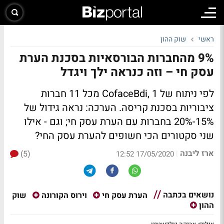
ראשי
שוק ההון
9% מהחברות הבורסאיות בסכנת הערת
עסק חי – וזה כנראה ילך ויגדל
לפי ניתוח של CofaceBdi, 1 מכל 11 חברות
ציבוריות בסכנת קריסה. הערכה: נראה גידול של
15%-20% בחברות עם הערת עסק חי; וגם - אילו
שני סקטורים הכי חשופים להערת עסק החי?
ארז ליבנה
(5)
|
17/05/2020 12:52
נושאים בכתבה
שוק
הערת עסק חי
וירוס הקורונה
ההון