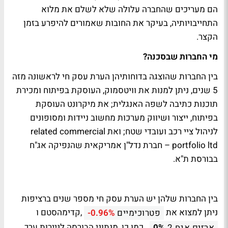
הם מעריכים שהחברה עלולה שלא לשלם את מלוא
התחייבויותיה, בעיקר את החובות שאמורים להיפרע בזמן
הקצר.
מי החברות שבסכנה?
בין החברות שהוצגה בדוחותיהן הערת עסק חי לראשונה מזה
5 שנים, ניתן למנות את וויטסמוק, העוסקת בפיתוח ומכירת
תוכנות כתיבה לשפה האנגלית; את מיקרונט העוסקת
בפיתוח, ייצור ושיווק מערכות מחשוב ניידות ומסופונים
לניהול ציי רכב ועובדי שטח; ואת related commercial
portfolio ltd – חברת נדל"ן אמריקאית שהנפיקה אג"ח
בבורסת ת"א.
בין החברות שלהן יש הערת עסק חי מספר שנים ברציפות
ניתן למצוא את
,קדימהסטם ו
פטרוכימיים
-0.96%
. כמו כן, מנתוני הבורסה לניירות ערך
ארזים אגח 2
0%