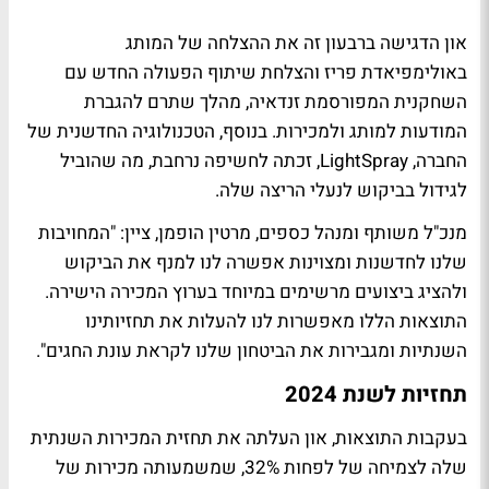
און הדגישה ברבעון זה את ההצלחה של המותג
באולימפיאדת פריז והצלחת שיתוף הפעולה החדש עם
השחקנית המפורסמת זנדאיה, מהלך שתרם להגברת
המודעות למותג ולמכירות. בנוסף, הטכנולוגיה החדשנית של
החברה, LightSpray, זכתה לחשיפה נרחבת, מה שהוביל
לגידול בביקוש לנעלי הריצה שלה.
מנכ"ל משותף ומנהל כספים, מרטין הופמן, ציין: "המחויבות
שלנו לחדשנות ומצוינות אפשרה לנו למנף את הביקוש
ולהציג ביצועים מרשימים במיוחד בערוץ המכירה הישירה.
התוצאות הללו מאפשרות לנו להעלות את תחזיותינו
השנתיות ומגבירות את הביטחון שלנו לקראת עונת החגים".
תחזיות לשנת 2024
בעקבות התוצאות, און העלתה את תחזית המכירות השנתית
שלה לצמיחה של לפחות 32%, שמשמעותה מכירות של