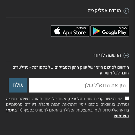
הורדת אפליקציה
הרשמה לדיוור
הירשם לסיכום היומי של שוק ההון ולמבזקים של ביזפורטל - ניוזלטרים
חובה לכל משקיע
אני מאשר קבלת שני ניוזלטרים, אשר כל אחד מהווה רשימת תפוצה
נפרדת, בנושאים סיכום יומי והתראות חמות וקבלת דיוורים פרסומיים
בדואר אלקטרוני ו/ או באמצעות הסלולר בהתאם למפורט בסעיף 10
בתנאי
השימוש