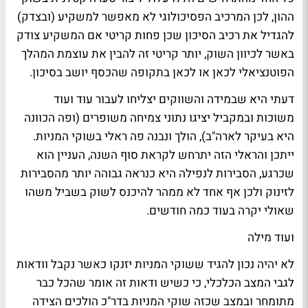
ההון, לכן המרכיב הפסיכולוגי לא מאפשר למשקיע (ובצדק)
להגדיל את רכיב הסיכון שכן פחות קריטי אם המשקיע צודק
באשר לכיוון השוק, יותר קריטי זה להבין את עוצמת המהלך
הפוטנציאלי לכאן או לכאן בתקופה שהכסף יושב בסיכון.
דעתי היא שבמידה והשווקים יצליחו לעבור עוד ועוד
משוכות ובמקביל יציגו נתוני צמיחה משופרים (ופה הכוונה
היא בעיקר לארה"ב), הולך ונבנה פה ראלי בשוקי המניות.
ייתכן והראלי הזה יתרחש לקראת סוף השנה, העניין הוא
שכרגע, הסבירות לנפילה היא כנראה גבוהה יותר מהסבירות
לזינוק ולכן אף אחד לא ממהר להיכנס לשוק בשביל משהו
שאולי יקרה בעוד כמה חודשים.
ועוד מילה
לא יהיה נכון להגיד ששוקי המניות יזנקו כאשר נקבל וודאות
לגבי המצב הכלכלי, כי כשיש ודאות זה אומר שהכל כבר
מתומחר ובמצב שכזה שוקי המניות בדר"כ הולכים הצידה