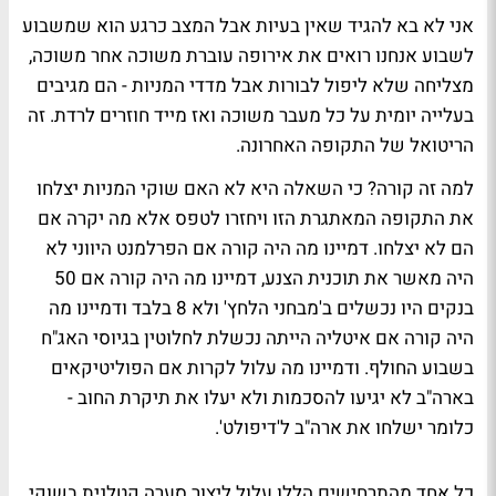
אני לא בא להגיד שאין בעיות אבל המצב כרגע הוא שמשבוע
לשבוע אנחנו רואים את אירופה עוברת משוכה אחר משוכה,
מצליחה שלא ליפול לבורות אבל מדדי המניות - הם מגיבים
בעלייה יומית על כל מעבר משוכה ואז מייד חוזרים לרדת. זה
הריטואל של התקופה האחרונה.
למה זה קורה? כי השאלה היא לא האם שוקי המניות יצלחו
את התקופה המאתגרת הזו ויחזרו לטפס אלא מה יקרה אם
הם לא יצלחו. דמיינו מה היה קורה אם הפרלמנט היווני לא
היה מאשר את תוכנית הצנע, דמיינו מה היה קורה אם 50
בנקים היו נכשלים ב'מבחני הלחץ' ולא 8 בלבד ודמיינו מה
היה קורה אם איטליה הייתה נכשלת לחלוטין בגיוסי האג"ח
בשבוע החולף. ודמיינו מה עלול לקרות אם הפוליטיקאים
בארה"ב לא יגיעו להסכמות ולא יעלו את תיקרת החוב -
כלומר ישלחו את ארה"ב ל'דיפולט'.
כל אחד מהתרחישים הללו עלול ליצור סערה קטלנית בשוקי