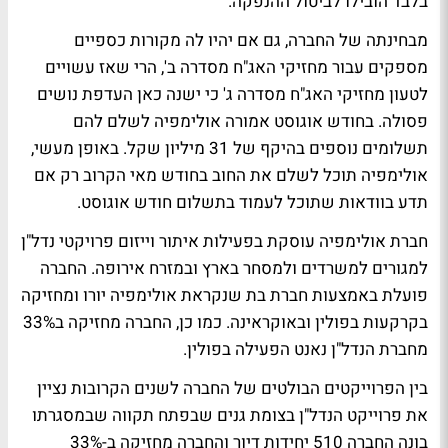
בלבד הובילו לביטול ההנפקה.
מבחינתה של החברה, גם אם יהיו לה מקורות כספיים
מספקים עבור מחזיקי האג"ח מסדרה ב', הרי שאז עשויים
לטעון מחזיקי האג"ח מסדרה ג' כי ישנה כאן העדפת נושים
פסולה. בחודש אוגוסט אמורה אולימפיה לשלם להם
תשלומים נוספים בהיקף של 31 מיליון שקל. באופן מעשי,
אולימפיה תוכל לשלם את החוב בחודש מאי הקרוב רק אם
תדע בוודאות שתוכל לעמוד בתשלום חודש אוגוסט.
חברת אולימפיה עוסקת בפעילות איתור וייזום פרויקטי נדל"ן
למגורים למשרדים ולמסחר בארץ ובמזרח אירופה. החברה
פועלת באמצעות חברת בת שנקראת אולימפיה יורו ומחזיקה
בקרקעות בפולין ובאוקראינה. כמו כן, החברה מחזיקה ב33%
מחברת הנדל"ן נאנט הפעילה בפולין.
בין הפרוייקטים הבולטים של החברה לשנים הקרובות נציין
את פרוייקט הנדל"ן בצומת גנים שבפתח תקווה שבמסגרתו
בונה החברה 510 יחידות דיור והחברה מחזיקה ב-33%