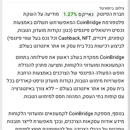
צילום: ביזפורטל
חברת הפינטק
מודיעה על השקת
נאייקס
1.27%
פלטפורמת CoinBridge המאפשרתש תשלום באמצעות
נכסים וירטואלים פיננסים (כגון: נקודות מועדון, הטבות,
קופונים, זיכויים, Cashback, NFT וכל נכס בעל שווי פיננסי)
לביצוע רכישות בכל בית עסק או אתר אינטרנט בעולם.
CoinBridge ממקדת בשלב ראשון את פעילותה בתחום
הקמעונאות ומועדוני הלקוחות, ומציעה פתרון להגדלת
חופש הפעולה הפיננסי של הצרכנים באמצעות הרחבת
אפשרויות מימוש הטבות, נקודות מועדון וגיפט-קארדים בכל
בית עסק או אתר אינטרנט בעולם – ללא צורך באינטגרציה
עם קופות בתי העסק, המהווה חסם למימוש הטבות.
בנוסף, מספקת CoinBridge לקמעונאים ומועדוני הלקוחות
מידע אודות עסקאות הצרכנים, ובכך מאפשרת לייצר תובנות
עסקיות על הרגלי הצריכה של לקוחותיהם מחוץ לחנויות