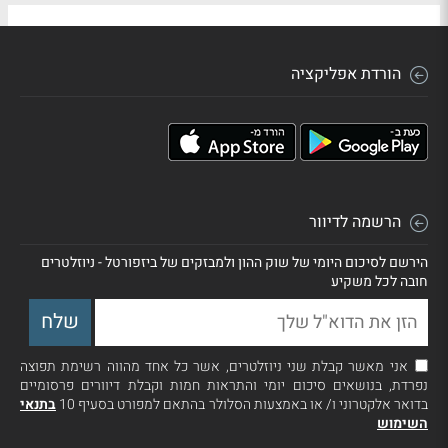
הורדת אפליקציה
הרשמה לדיוור
הירשם לסיכום היומי של שוק ההון ולמבזקים של ביזפורטל - ניוזלטרים
חובה לכל משקיע
אני מאשר קבלת שני ניוזלטרים, אשר כל אחד מהווה רשימת תפוצה
נפרדת, בנושאים סיכום יומי והתראות חמות וקבלת דיוורים פרסומיים
בדואר אלקטרוני ו/ או באמצעות הסלולר בהתאם למפורט בסעיף 10
בתנאי
השימוש