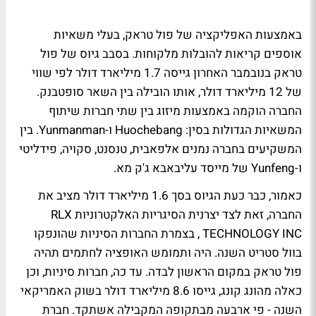
באמצעות האפליקציה של פול טראק, בעלי משאיות
אוספים קריאות להובלות מלקוחות. בסבב גיוס של פול
טראק בנובמבר האחרון גייסה 1.7 מיליארד דולר לפי שווי
של 12 מיליארד דולר, אותו הובילה בין השאר סופטבנק.
החברה הוקמה באמצעות מיזוג בין שתי חברות שיתוף
המשאיות הגדולות בסין: Huochebang ו-Yunmanman. בין
המשקיעים בחברה נמנים אלפאבית, טנסנט, סקויה, פידליטי
ו-Yunfeng של מייסד עליבאבא ג'ק מא.
כאמור, כבר כעת הגיוס בסך 1.6 מיליארד דולר מציב את
החברה, זאת לצד יצרנית הסיגריות האלקטרוניות RLX
TECHNOLOGY INC , בצמרת החברות הסיניות שהונפקו
בוול סטריט השנה. היה ותמומש האופציה לחתמים תהיה
פול טראק במקום הראשון לבדה. עד כה, חברות סיניות, וכן
כאלה מהונג קונג, גייסו 8.6 מיליארד דולר בשוק האמריקאי
השנה - פי ארבעה מבתקופה המקבילה אשתקד. חברת