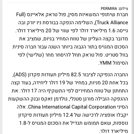
צילום: PERMIRA
חברת שיתופי המשאיות מסין, פול טראק אלאיינס (Full
Truck Alliance), השלימה הנפקה בבורסת ניו יורק ובה
גייסה 1.6 מיליארד דולר לפי שווי של 20 מיליארד דולר.
מדובר בקצה העליון של טווח המחיר בגיוס, שמציב את
הסכום המגויס בתור הגבוה ביותר השנה עבור חברה סינית
בוול סטריט. פול טראק תחל להיסחר מחר (שלישי) לפי
הסימול YMM.
החברה הנפיקה לציבור 82.5 מיליון תעודות פקדון (ADS),
בכל אחת 20 מניות, במחיר של 19 דולר ליחידה, בעוד קצה
התחתון של טווח המחירים לפי התשקיף היה 17 דולר. את
ההנפקה הובילה מורגן סטנלי, גולדמן זאקס ובנק ההשקעות
הסיני China International Capital Corporation. אלה
יקבלו אופציה לרכישה של 12.4 מיליון תעודות פיקדון
נוספות, שאם תמומש תגדיל את הסכום המגויס ל-1.8
מיליארד דולר.