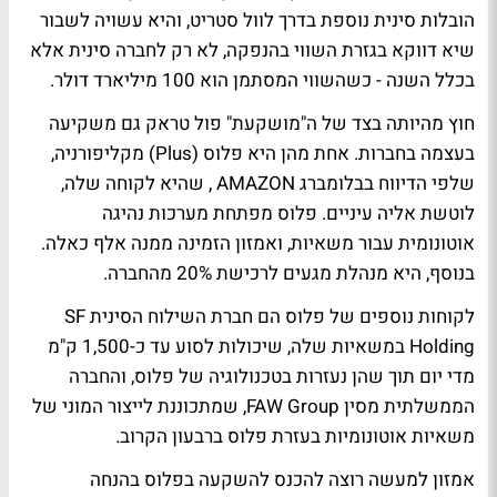
הובלות סינית נוספת בדרך לוול סטריט, והיא עשויה לשבור
שיא דווקא בגזרת השווי בהנפקה, לא רק לחברה סינית אלא
בכלל השנה - כשהשווי המסתמן הוא 100 מיליארד דולר.
חוץ מהיותה בצד של ה"מושקעת" פול טראק גם משקיעה
בעצמה בחברות. אחת מהן היא פלוס (Plus) מקליפורניה,
שלפי הדיווח בבלומברג AMAZON , שהיא לקוחה שלה,
לוטשת אליה עיניים. פלוס מפתחת מערכות נהיגה
אוטונומית עבור משאיות, ואמזון הזמינה ממנה אלף כאלה.
בנוסף, היא מנהלת מגעים לרכישת 20% מהחברה.
לקוחות נוספים של פלוס הם חברת השילוח הסינית SF
Holding במשאיות שלה, שיכולות לסוע עד כ-1,500 ק"מ
מדי יום תוך שהן נעזרות בטכנולוגיה של פלוס, והחברה
הממשלתית מסין FAW Group, שמתכוננת לייצור המוני של
משאיות אוטונומיות בעזרת פלוס ברבעון הקרוב.
אמזון למעשה רוצה להכנס להשקעה בפלוס בהנחה