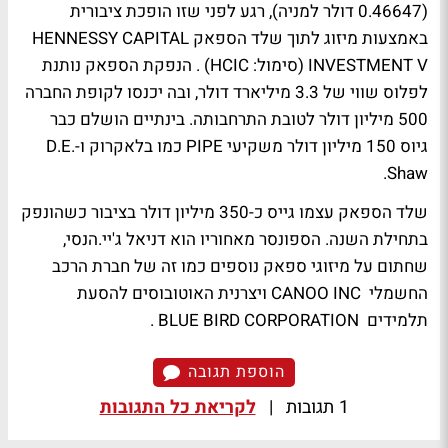
(0.46647 דולר למניה), רגע לפני שזו הופכת ציבורית
באמצעות מיזוג לתוך שלד הספאק HENNESSY CAPITAL
INVESTMENT V (סימול: HCIC) . הנפקת הספאק נותנת
לפלוס שווי של 3.3 מיליארד דולר, ובה יכנסו לקופת החברה
500 מיליון דולר לטובת התרחבותה. בינתיים הושלם כבר
גיוס 150 מיליון דולר משקיעי PIPE כמו בלאקרוק ו-D.E.
Shaw.
שלד הספאק עצמו גייס כ-350 מיליון דולר בציבור כשהונפק
בתחילת השנה. הספונסר מאחוריו הוא דניאל ג'יי.הנסי,
שחתום על מיזוגי ספאק נוספים כמו זה של חברת הרכב
החשמלי CANOO INC ויצרנית האוטובוסים להסעת
תלמידים BLUE BIRD CORPORATION .
הוספת תגובה
1 תגובות
|
לקריאת כל התגובות