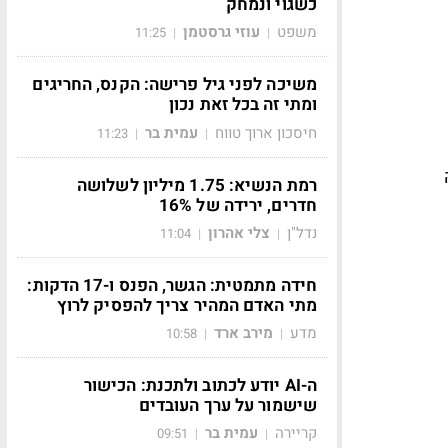
כשגוי ונמחק
משפט
עוזי גרסטמן
11:25
|
|
משיכה לפני גיל פרישה: הקנס, החריגים
ומתי זה בכל זאת נכון
חיסכון ארוך טווח
עמית בר
11:23
|
|
רמת הנשיא: 1.75 מיליון לשלושה
חדרים, ירידה של 16%
נדל"ן
צלי אהרון
11:04
|
|
חידה מתמטית: הגשר, הפנס ו-17 הדקות:
מתי האדם המהיר צריך להפסיק לרוץ
מדע
מירב ארד
10:58
|
|
ה-AI יודע לכתוב ולתכנת: הכישור
שישמור על ערך העובדים
קריירה
עמית בר
09:51
|
|