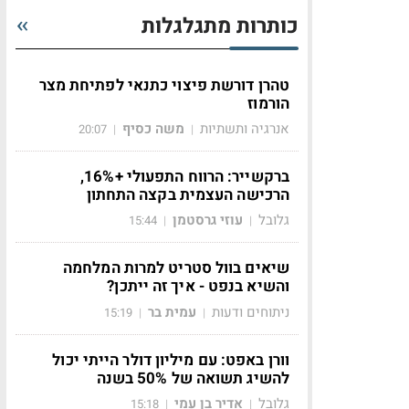
כותרות מתגלגלות
טהרן דורשת פיצוי כתנאי לפתיחת מצר
הורמוז
אנרגיה ותשתיות
משה כסיף
20:07
|
|
ברקשייר: הרווח התפעולי +16%,
הרכישה העצמית בקצה התחתון
גלובל
עוזי גרסטמן
15:44
|
|
שיאים בוול סטריט למרות המלחמה
והשיא בנפט - איך זה ייתכן?
ניתוחים ודעות
עמית בר
15:19
|
|
וורן באפט: עם מיליון דולר הייתי יכול
להשיג תשואה של 50% בשנה
גלובל
אדיר בן עמי
15:18
|
|