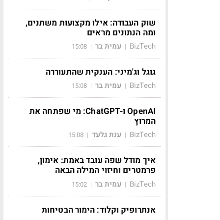
שוק העבודה: אילו מקצועות משתנים,
ומה הנתונים מראים
BizTech
עמית בר
15:08
|
|
גוגל וג'מיני: הענקית שהתעוררה
BizTech
עמית בר
15:08
|
|
OpenAI ו-ChatGPT: מי שפתחה את
המרוץ
BizTech
ענת גלעד
15:08
|
|
איך מודל שפה עובד באמת: אימון,
פרמטרים וחיזוי המילה הבאה
BizTech
עמית בר
15:02
|
|
אנתרופיק וקלוד: הימור הבטיחות