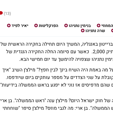
(13)
מחוזי
בנימין נתניהו
הפרקליטות
יאיר לפיד
שרה נתניהו
בברייטון באנגליה, המשיך היום תחילה בחקירה הראשית של
התובעת ליאת בן ארי שעסקה בעיקר בנושא תיק 2,000. כאשר עם סיומה החלה החקירה הנגדית של
מין נתניהו שצפויה להימשך עד יום חמישי הבא.
 מה באמת היה השיח בינך לבין חפץ?" מילצ׳ן השיב "איך
ובלת על שני הצדדים על מספר עותקים ביום שיודפסו.
 שהם מדפיסים אז נוני לא יפגע בראש הממשלה בידיעות"
 של חוק ישראל היום? מילצ׳ן ענה "ראש הממשלה". בן ארי
הממשלה". בן ארי: מה לגבי מוזס? מילצ׳ן סיפר "שוחחתי