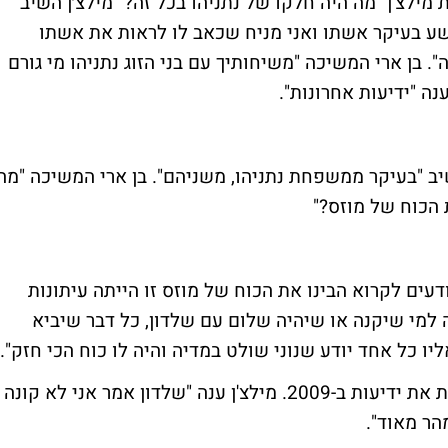
ילצ'ן "מה היה חלקו של נתניהו בכל זה?" מילצ׳ן השיב
שע בעיקר אשתו ואני מניח שכאב לו לראות את אשתו
 בן ארי המשיכה "משיחותיך עם בני הזוג נתניהו מי גורם
ה "ידיעות אחרונות".
יב "בעיקר ממשפחת נתניהו, משניהם". בן ארי המשיכה "מה
 הכוח של מוזס?"
דעים לקרוא הבינו את הכוח של מוזס זו הייתה עיתונות
ה למי שיקנה או שיהיה שלום עם שלדון, כל דבר שיביא
ו כל אחד יודע שנוני שולט במדיה והיה לו כוח הכי חזק".
בן ארי שאלה "האם גם אדלסון היה מוכן לקנות את ידיעות ב-2009. מילצ'ן ענה "שלדון אמר אני לא קונה
מהר מאוד".