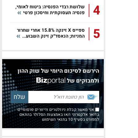
4
שלושת רבדי הפנסיה: ביטוח לאומי,
פנסיה תעסוקתית וחיסכון פרטי
5
ספייס X זינקה 15.8% אחרי שחרור
המניות; הנאסד״ק זינק השבוע...
הירשם לסיכום היומי של שוק ההון
ולמבזקים של
אני מאשר קבלת ניוזלטרים ודיוורים פרסומיים
בדואר אלקטרוני ו/או באמצעות הסלולר בהתאם
למפורט בסעיף 10 בתנאי השימוש