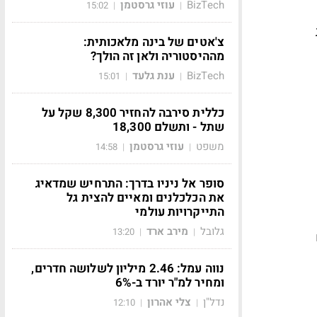
BizTech
עוזי גרסטמן
15:02
|
|
צ'אטים של בינה מלאכותית:
מההיסטוריה ולאן זה הולך?
BizTech
ענת גלעד
15:01
|
|
כללית סירבה להחזיר 8,300 שקל על
שתל - ותשלם 18,300
משפט
עוזי גרסטמן
14:58
|
|
סופר אל ניניו בדרך: התרחיש שמדאיג
את הכלכלנים ומאיים להצית גל
התייקרויות עולמי
גלובל
מירב ארד
13:20
|
|
נווה עמל: 2.46 מיליון לשלושה חדרים,
ומחיר למ"ר יורד ב-6%
נדל"ן
צלי אהרון
12:10
|
|