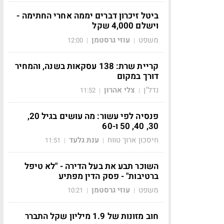
ביטל זיכרון דברים יממה אחרי החתימה -
וישלם 4,000 שקל
משפט
עוזי גרסטמן
12:00
|
|
קריית שרת: 138 עסקאות בשנה, והמחיר
דורך במקום
נדל"ן
צלי אהרון
11:52
|
|
פנסיה לפי עשור: מה עושים בגיל 20,
30, 40, 50 ו-60
חיסכון ארוך טווח
ענת גלעד
11:51
|
|
השוכר תבע את בעל הדירה - "לא טיפל
ברטיבות" - פסק הדין מפתיע
משפט
עוזי גרסטמן
10:21
|
|
חוב מזונות של 1.9 מיליון שקל התברר