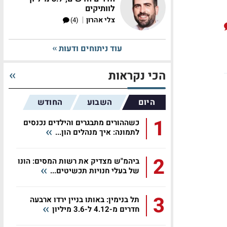
לוותיקים
|
צלי אהרון
(4)
עוד ניתוחים ודעות
הכי נקראות
היום
השבוע
החודש
1
כשההורים מתבגרים והילדים נכנסים
לתמונה: איך מנהלים הון...
2
ביהמ"ש מצדיק את רשות המסים: הונו
של בעלי חנויות תכשיטים...
3
תל בנימין: באותו בניין ירדו ארבעה
חדרים מ-4.12 ל-3.6 מיליון