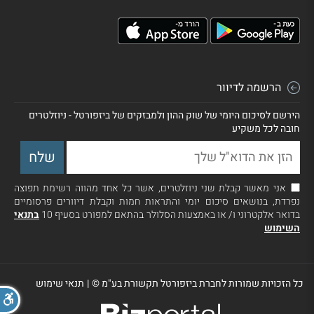
הרשמה לדיוור
הירשם לסיכום היומי של שוק ההון ולמבזקים של ביזפורטל - ניוזלטרים
חובה לכל משקיע
אני מאשר קבלת שני ניוזלטרים, אשר כל אחד מהווה רשימת תפוצה
נפרדת, בנושאים סיכום יומי והתראות חמות וקבלת דיוורים פרסומיים
בדואר אלקטרוני ו/ או באמצעות הסלולר בהתאם למפורט בסעיף 10
בתנאי
השימוש
כל הזכויות שמורות לחברת ביזפורטל תקשורת בע"מ ©
|
תנאי שימוש