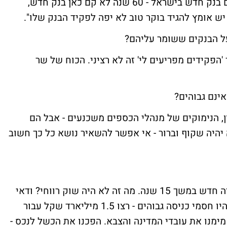
כשתהיה תחרות הכל יסתדר. אי אפשר להקים בנק חדש בישראל - 60 שנה לא קם כאן בנק חדש,
יש אומץ להגיד בוקר טוב לא יפה לפקיד הבנק שלו".
ל הבנקים ששומר עליהם?
הפקידים מפריעים לי' זה לא רציני. הכוח של שר
ינם גבוהים?
שותפים של 25% ברווח. נכון, הנימוקים של מנהלי הכספים משכנעים - אבל הם
יהיה שקוף וברור - אי אפשר להשאיר נושא כל כך חשוב
"בסלולר הייתה ברית הרי למה לא נכנס מתחרה חדש במשך 15 שנה. מה זה לא היה שוק רווחי? ודאי
שכן. הייתה ברית בין הממשלה למפעילים כי היו חסמי כניסה גבוהים - רצו 1.5 מיליארד שקל עבור
מימנו את עובדי המדינה והצבא. הפכנו את הכשל לנכס -