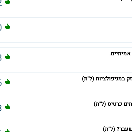
2
0
אמיתיים.
3
ק במניפולציות (ל"ת)
6
ים כרטיס (ל"ת)
3
עבר? (ל"ת)