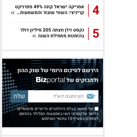
4
אמריקה ישראל קונה 49% מפרויקט
קריניצי: השווי שנגזר והמשמעות...
5
נקסט ויז'ן חצתה 205 מיליון דולר
בהזמנות מתחילת השנה
הירשם לסיכום היומי של שוק ההון
ולמבזקים של
אני מאשר קבלת ניוזלטרים ודיוורים פרסומיים
בדואר אלקטרוני ו/או באמצעות הסלולר בהתאם
למפורט בסעיף 10 בתנאי השימוש