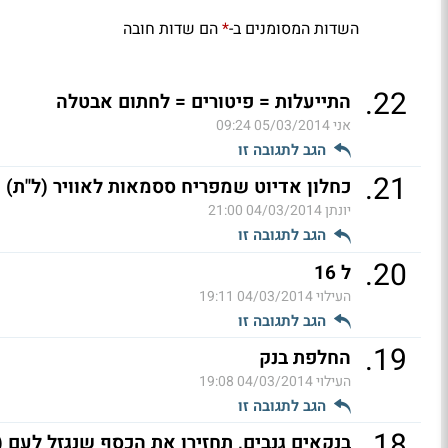
השדות המסומנים ב-
הם שדות חובה
*
.
22
התייעלות = פיטורים = לחתום אבטלה
אני
05/03/2014 09:24
הגב לתגובה זו
.
21
כחלון אדיוט שמפריח ססמאות לאוויר (ל"ת)
יונתן
04/03/2014 21:00
הגב לתגובה זו
.
20
ל 16
העילוי
04/03/2014 19:11
הגב לתגובה זו
.
19
החלפת בנק
העילוי
04/03/2014 19:08
הגב לתגובה זו
.
18
בנקאים גנבים, תחזירו את הכסף שנגזל לעם (