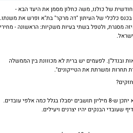
ודשית של כולנו, משה כחלון מסמן את היעד הבא -
נס כלכלי של העיתון "דה מרקר" בת"א ופרש את משנתו.
איזה מסגרת, ולטפל בשתי בעיות משקיות: הראשונה - מחירי
ישראל.
 ובנדל"ן. לפעמים יש ברית לא מכווונת בין הממשלה
רת תחרות ומשרתת את הטייקונים".
חזקים?
"העובדים חשובים ויש לי רגישות לכך אבל לא יתכן ש-8 מיליון תושבים יסבלו בגלל כמה אלפי עובדים.
ף שעובדי הבנקים יהיו יצרנים ויעילים.