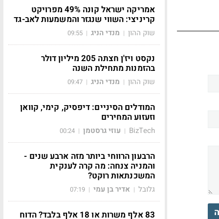
אמריקה ישראל קונה 49% מפרויקט
קריניצי: השווי שנגזר והמשמעות לאב-גד
שוק ההון
מנדי הניג
09:55
|
|
נקסט ויז'ן חצתה 205 מיליון דולר
בהזמנות מתחילת השנה
שוק ההון
מנדי הניג
09:47
|
|
המודלים הסיניים: דיפסיק, קימי, קוואן
וזעזוע המחירים
BizTech
עוזי גרסטמן
00:24
|
|
הרבעון הרווחי ביותר מזה ארבע שנים -
והמניה צנחה: מה קרה לענקית
המשכנתאות רוקט?
גלובל
אדיר בן עמי
07:19
|
|
ה
83 אלף משרות או 18 אלף בלבד? הדוח