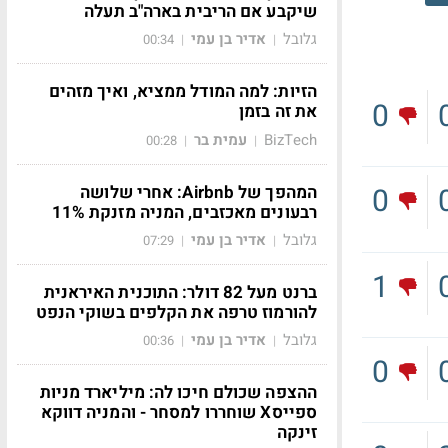
שיקבע אם הריבית בארה"ב תעלה
גלובל
אדיר בן עמי
00:34
|
|
הזיות: למה המודל ממציא, ואיך מזהים
0
את זה בזמן
BizTech
עמית בר
00:28
|
|
המהפך של Airbnb: אחרי שלושה
0
רבעונים מאכזבים, המניה מזנקת 11%
גלובל
אדיר בן עמי
07:29
|
|
1
ברנט מעל 82 דולר: התוכנית האיראנית
להורמוז טרפה את הקלפים בשוקי הנפט
גלובל
אדיר בן עמי
00:36
|
|
0
ההצפה שכולם חיכו לה: מיליארד מניות
ספייסX שוחררו למסחר - והמניה דווקא
זינקה