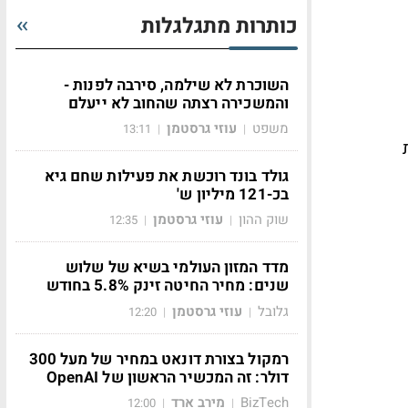
כותרות מתגלגלות
השוכרת לא שילמה, סירבה לפנות -
והמשכירה רצתה שהחוב לא ייעלם
משפט
עוזי גרסטמן
13:11
|
|
גולד בונד רוכשת את פעילות שחם גיא
בכ-121 מיליון ש'
שוק ההון
עוזי גרסטמן
12:35
|
|
מדד המזון העולמי בשיא של שלוש
שנים: מחיר החיטה זינק 5.8% בחודש
גלובל
עוזי גרסטמן
12:20
|
|
רמקול בצורת דונאט במחיר של מעל 300
דולר: זה המכשיר הראשון של OpenAI
BizTech
מירב ארד
12:00
|
|