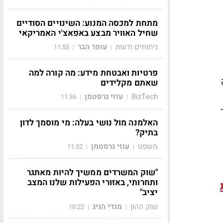
מתחת למכסה המנוע: השינויים הסודיים
שחיל האוויר מבצע באפאצ'י האמריקאי
ניתוחים ודעות
עופר הבר
11:55
|
|
פרטיות ואבטחת מידע: מה קורה למה
שאתם מקלידים
BizTech
עוזי גרסטמן
11:36
|
|
כיר
האלמנה מול נושי בעלה: מי מוסמך לדון
בתיק?
משפט
עוזי גרסטמן
11:32
|
|
"שוק המשרדים ממשיך להיות מאתגר
ותחרותי, באזורי הפעילות שלנו המצב
יציב"
שוק ההון
מנדי הניג
10:22
|
|