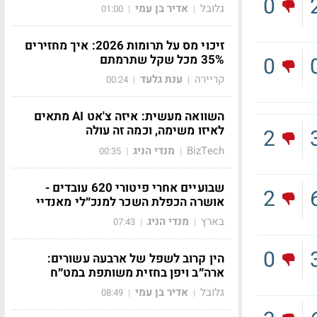
0
גלובל
אדיר בן עמי
01:00
|
|
זיכוי מס על תרומות 2026: איך מחזירים
35% מכל שקל שתרמתם
0
קריירה
ענת גלעד
00:24
|
|
השוואה מעשית: איזה צ'אט AI מתאים
לאיזו משימה, וכמה זה עולה
2
BizTech
מנדי הניג
00:35
|
|
שבועיים אחרי פיטורי 620 עובדים -
2
אושרה הכפלת השכר למנכ״לי מאנדיי
בארץ
מנדי הניג
07:43
|
|
0
הין קרוב לשפל של ארבעה עשורים:
ארה״ב ויפן בחזית משותפת במט״ח
גלובל
אדיר בן עמי
08:49
|
|