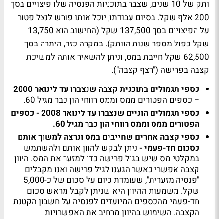
ותק של 10 שנים, שצבר בתוכניות הפנסיה שלו פיצויים בסך
200 אלף שקל. בסיום עבודתו, יוכל אותו פורש לנצל פטור
על הפיצויים בסך 137,500 שקל (החישוב הוא 13,750
שקל כפול מספר שנות הוותק). במקרה כזה, היתרה בסך
62,500 שקל חייבת במס, וניתן להשאיר אותה למשיכת
קצבה בפרישה ("רצף קצבה").
כספי תגמולים בתוכנית קצבה שנצברו עד לינואר 2000
– כספים הפטורים ממס וממס רווחי הון כבר מגיל 60.
כספי תגמולים הוניים שנצברו עד לינואר 2008 - כספים
הפטורים ממס וממס רווחי הון כבר מגיל 60.
כספי קצבה אחרים שחייבים במס ונרצה למשוך אותם
כסכום חד-פעמי -
ניתן לבקש להוון אותם ולהשתמש
במקלטי מס שיש בגיל פרישה כדי למזער את המס. היוון
קצבה אפשרי כאשר הגענו לגיל פרישה ואנו מקבלים
"פנסיה מזערית", שעומדת כיום על סכום של כ-5,000
שקל. משמעות ההיוון היא שניתן לקבל מראש סכום
חד-פעמי מהכספים המיועדים לפנסיה על חשבון הקטנת
הקצבה. השימוש בהיוון מרחיב את האפשרויות