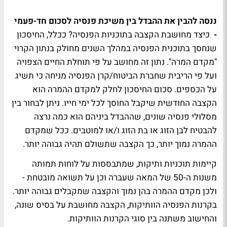
ננסה להבין את ההבדל בין משיכת פנסיה לסכום חד-פעמי
-
כיצד מחושבת הקצבה בתוכניות הפנסיה? ככלל, החיסכון
שנחסך בתוכנית הפנסיה במהלך השנים מחולק בנתון הקרוי
"מקדם המרה". נתון זה מחושב על פי תוחלת החיים הצפויה
ועל פי הריבית שחברת הביטוח/קרן הפנסיה מניחה כי תשיג
על הכספים. סכום החיסכון לחלק למקדם ההמרה הוא
הקצבה החודשית שיקבל החוסך לכל ימי חייו
.
ניתן לבחור בין
מסלולי פנסיה שונים, שההבדל ביניהם הוא כמה נרצה
להבטיח לבן הזוג או בת הזוג ו/או למוטבים. ככל שמקדם
ההמרה נמוך יותר, כך הקצבה שתשולם תהיה גבוהה יותר.
קיימות תוכניות ותיקות, שמתבססות על לוחות תמותה
משנות ה-50 של המאה שעברה וכן על תשואה מובטחת -
ולכן מקדם ההמרה בהן נמוך והקצבה שמקבלים גבוהה יותר.
בקרנות הפנסיה הוותיקות, הקצבה מחושבת על בסיס שונה,
והחישוב משתנה בין סוגי הקרנות הוותיקות.