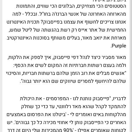
צילום: צילום: אייס TV
הסטטוסים הכי מצחיקים, הבלוגים הכי שווים, והתמונות
מהארוחה האחרונה של אנשי הברנז'ה בחו"ל. ובכלל - למה
אנחנו צריכים לחשוף את עצמנו בפייסבוק? תכנית האינטרנט
החמישית של אתר אייס
רק רשת
בהגשתה של
ליטל שמש
,
מארחת את
יואב מאור
, בעלים משותף בסוכנות האינטרקטיב
.
Purple
מאור מסביר כיצד לנהל דפי פייסבוק, איך לספק את הלקוח,
ולמה בעצם רשתות חברתיות זה המקום לשים את הכסף:
"אנשים מבלים את רוב הזמן שלהם ברשתות חבריות, והסיכוי
שלהם להיחשף למסרים שיווקים שם הוא יותר גבוה".
לדבריו, "פייסבוק נותנת לנו - המפרסמים - את היכולת
להתמקד לקהל שהוא מאד רלוונטי, עד כדי כך שחלק
מהלקוחות באים ואומרים לי - 'ביטלנו את הפרסום באמצעים
האחרים כי הפייסבוק נותן לי אחוזי מכירה כל כך גבוהים'. יש
לקוחות שאומרים אפילו - '90% מהמכירות שלי היום זה דרך