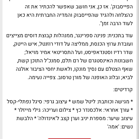
הפייסבוק'. אז כן, אני חושב שאפשר להכתיר את זה
כהצלחה ולהגיד שהפייסבוק והמדיה החברתית היא כאן
לעוד הרבה זמן".
עוד בתכנית:
פנינה ספרינגר
, ממנהלות קבוצת
דוסים מצייצים
ועובדת
ערוץ הכנסת
, ממליצה על
דודי רוזנטל
, איש הייטק,
שדר רדיו וסטנדאפיסט, ועל התסריטאי
אמיר מויאל
;
חשבונות האינסטגרם של
רם תלם
, סמנכ"ל התוכן
קשת
,
שאף הצטלם עם נסיך מונקו, ולאשת יחסי הציבור
אולגה
לביא
; ובלוג האופנה של
מורן טרסוב
. צפייה נעימה.
קרדיטים:
* מגישה וכותבת: ליטל שמש * עיצוב גרפי: סיגל נפתלי-קסל
* עורך אחראי: אלכסנדר כץ * צילום ועריכה: גילי מייזלר *
עיצוב שיער: מספרת יניב וערן קצב ל'אינדולה' * הלבשת
נשים: 'אמה'