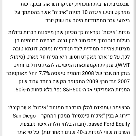
שבסביבת הריבית הנוכחית, יעניקו תשואה. ובכן, רשת
מארקט ווטש איגדה 10 מניות "איכות" אשר בהסתמך על
ביצועי עבר מתמודדות היטב עם שוק יורד.
מניות "איכות" נקראות כך מכיוון שהן מייצגות חברות גדולות
בעלות חוב נמוך ויחס חוב להון גבוה. מבחינת הרווחיות הן
מציגות צמיחה תמידית לצד תנודתיות נמוכה. דוגמא טובה
לכך, על פי אתר מאקרט ווטש, היא מניית וול מארט (סימול:
WMT). ענקית הקמעונאות המשיכה להציג גידול ברווחים
בזמן המשבר של 2008 והמניה טיפסה 7.7% החל מאוקטובר
2007 ועד מרץ 2009 התקופה הקשה ביותר עבור שוק
המניות האמריקני אז ה-S&P500 נפל בלא פחות מ-50%.
הרשימה שמוצגת להלן מורכבת ממניות "איכות" אשר קיבלו
דירוג A בגין "איכות פיננסית" ממכון המחקר - San Diego-
based Ford Equity. (חברה בלתי תלויה אשר מבצעת
הערכות שווי למניות ב-40 שנים האחרונות). על פי אתר