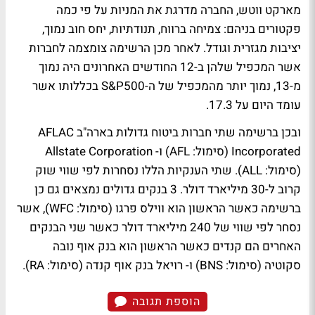
מארקט ווטש, החברה מדרגת את המניות על פי כמה
פקטורים בניהם: צמיחה ברווח, תנודתיות, יחס חוב נמוך,
יציבות מגזרית וגודל. לאחר מכן הרשימה צומצמה לחברות
אשר המכפיל שלהן ב-12 החודשים האחרונים היה נמוך
מ-13, נמוך יותר מהמכפיל של ה-S&P500 בכללותו אשר
עומד היום על 17.3.
ובכן ברשימה שתי חברות ביטוח גדולות בארה"ב AFLAC
Incorporated (סימול: AFL) ו- Allstate Corporation
(סימול: ALL). שתי הענקיות הללו נסחרות לפי שווי שוק
קרוב ל-30 מיליארד דולר. 3 בנקים גדולים נמצאים גם כן
ברשימה כאשר הראשון הוא ווילס פרגו (סימול: WFC), אשר
נסחר לפי שווי של 240 מיליארד דולר כאשר שני הבנקים
האחרים הם קנדים כאשר הראשון הוא בנק אוף נובה
סקוטיה (סימול: BNS) ו- רויאל בנק אוף קנדה (סימול: RA).
הוספת תגובה