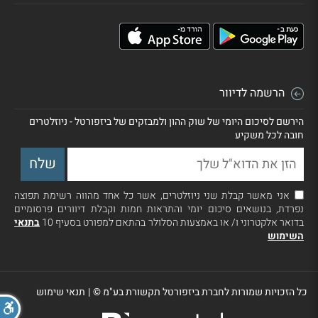
הרשמה לדיוור
הירשם לסיכום היומי של שוק ההון ולמבזקים של ביזפורטל - ניוזלטרים
חובה לכל משקיע
אני מאשר קבלת שני ניוזלטרים, אשר כל אחד מהווה רשימת תפוצה
נפרדת, בנושאים סיכום יומי והתראות חמות וקבלת דיוורים פרסומיים
בדואר אלקטרוני ו/ או באמצעות הסלולר בהתאם למפורט בסעיף 10
בתנאי
השימוש
כל הזכויות שמורות לחברת ביזפורטל תקשורת בע"מ ©
|
תנאי שימוש