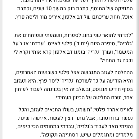
פלטי הגיעה ל'הארץ' לפני 19 שנים. היא הייתה כתבת
המוזיקה של המוסף, כתבת רוק במשך 10 שנים, וכתבת
אוכל, תחת עריכתם של דב אלפון, איריס מור וליסה פרץ.
"למדתי לתואר שני בחוג לספרות, ושמעתי שפותחים את
'גלריה'", סיפרה היום (יום ד') פלטי לאייס. "עבדתי אז ב'על
המשמר', ועורך 'גלריה' בזמנו דב אלפון קרא אותי וקרא לי.
וככה זה התחיל".
ההחלטה לעזוב התגבשה אצל פלטי בשבועות האחרונים,
והיא הודיעה על כך לעורכת 'גלריה' ליסה פרץ. היא תעזוב
בסוף חודש אוגוסט, ובשלב זה אין בכוונתה לעבור לעיתון
אחר, וטרם החליטה על הכיוון העתידי.
לאייס אמרה פלטי: "תשמע, בשלו התנאים לעזוב, והכל
נעשה ברוח טובה, אבל מתוך רצון לעשות איזשהו שינוי.
נהניתי מאד לעבוד ב'גלריה', עבדתי בתחומים הכי כיפים,
מלמדים ומתגמלים שיש. הסתיימה תקופה".