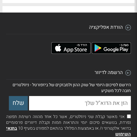
הורדת אפליקציה
הרשמה לדיוור
הירשם לסיכום היומי של שוק ההון ולמבזקים של ביזפורטל - ניוזלטרים
חובה לכל משקיע
אני מאשר קבלת שני ניוזלטרים, אשר כל אחד מהווה רשימת תפוצה
נפרדת, בנושאים סיכום יומי והתראות חמות וקבלת דיוורים פרסומיים
בדואר אלקטרוני ו/ או באמצעות הסלולר בהתאם למפורט בסעיף 10
בתנאי
השימוש