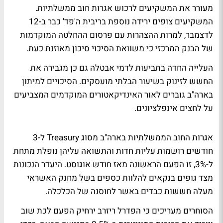
מעורר את המשקיעים לרכוש אגרות חוב ממשלתיות.
המשקיעים צופים ירידה נוספת בריבית ה'פד' כבר ב-12
לדצמבר, למרות ההצהרות עם פרסום ההחלטה המוקדמות
של הבנק המרכזי כי משוואת הסיכוי סיכון מאוזנת כעת.
העלייה החדה בתביעות לדמי אבטלה גם כן מגבירה את
החשש לזינוק בשיעור הבלתי מועסקים. הסיכויים למיתון
בארה"ב גוברים לאור האינדיקאטורים המוקדמים המצביעים
על לחצים אינפלציונים.
אגרות החוב הממשלתיות בארה"ב מסוג Treasury ל-3
חודשים רושמות עליות חדות והתשואה עליהן נופלת מתחת
ל-3%, זו הפעם הראשונה מאז חודש אוגוסט. היעדר הנכונות
מצד גופים בנקאים להלוות כספים בשל מחנק האשראי
מעלה חששות כבדים באשר לחוסנה של הכלכלה.
הסוחרים מעריכים כי הפדרל ריזרב ירחיק הפעם לכת שוב