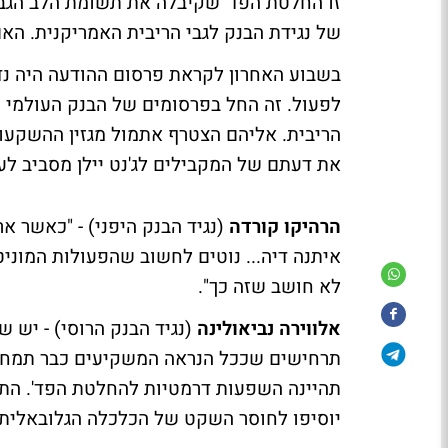
זו החלטת הפד' שקיבלה את תשומת הלב הגבו
של נגידת הבנק לגבי הריבית האמריקנית. ה
בשבוע האחרון לקראת פרסום ההודעה היה נדמ
לפעול. זה החל בפרסומים של הבנק העולמי 
הריבית. אליהם הצטרף אתמול מגזין ההשקעות
את דעתם של המקבילים לג'נט יילן מסביב לע
הרהיקו קורדה
(נגיד הבנק היפני) - "כאשר 
איתנה דיה... נוטים לחשוב שהפעולות המוני
לא חושב שזה כך".
אלווירה נביאולינה
(נגיד הבנק הרוסי) - יש 
תרחישים שככל הנראה המשקיעים כבר תמחרו
תהיינה השפעות דרמטיות להחלטת הפד'. התר
יוסיפו לחוסר השקט של הכלכלה הגלובאלית