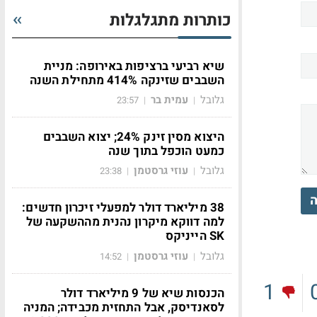
כותרות מתגלגלות
שיא רביעי ברציפות באירופה: מניית
השבבים שזינקה 414% מתחילת השנה
גלובל
עמית בר
23:57
|
|
היצוא מסין זינק 24%; יצוא השבבים
כמעט הוכפל בתוך שנה
גלובל
עוזי גרסטמן
23:38
|
|
ה
38 מיליארד דולר למפעלי זיכרון חדשים:
למה דווקא מיקרון נהנית מההשקעה של
SK הייניקס
גלובל
עוזי גרסטמן
14:52
|
|
1
הכנסות שיא של 9 מיליארד דולר
לסאנדיסק, אבל התחזית מכבידה; המניה