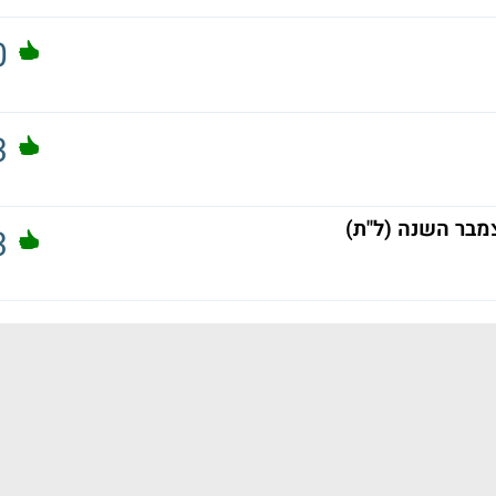
0
3
מבר השנה (ל"ת)
3