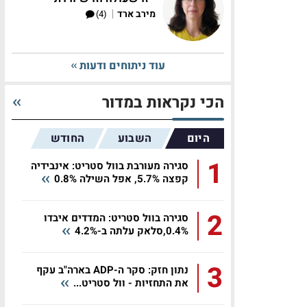
|
מירב ארד
(4)
עוד ניתוחים ודעות
הכי נקראות במדור
היום
השבוע
החודש
1
סגירה מעורבת בוול סטריט: אינבידיה
קפצה 5.7%, אפל השילה 0.8%
2
סגירה בוול סטריט: המדדים איבדו
0.4%,סלאק עלתה ב-4.2%
3
נתון חזק: סקר ה-ADP בארה"ב עקף
את התחזיות - וול סטריט...