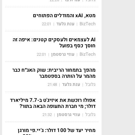
מטא, xAI והמודלים הפתוחים
BizTech
ענת גלעד
22:01
|
|
AI לעצמאים ולעסקים קטנים: איפה זה
חוסך כסף בפועל
BizTech
עוזי גרסטמן
22:01
|
|
מהפך בתמחור הריבית: שוק האג״ח כבר
מהמר על הותרה בספטמבר
גלובל
ענת גלעד
21:48
|
|
אפולו רוכשת את איזיג'ט ב-7.7 מיליארד
דולר; מי חברת התעופה הבאה בתור?
גלובל
עוזי גרסטמן
21:32
|
|
מחיר יעד של 100 דולר: ג'יי.פי מורגן