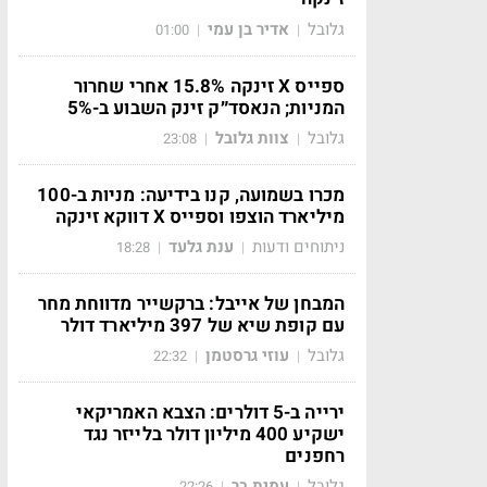
גלובל
אדיר בן עמי
01:00
|
|
ספייס X זינקה 15.8% אחרי שחרור
המניות; הנאסד״ק זינק השבוע ב-5%
גלובל
צוות גלובל
23:08
|
|
מכרו בשמועה, קנו בידיעה: מניות ב-100
מיליארד הוצפו וספייס X דווקא זינקה
ניתוחים ודעות
ענת גלעד
18:28
|
|
המבחן של אייבל: ברקשייר מדווחת מחר
עם קופת שיא של 397 מיליארד דולר
גלובל
עוזי גרסטמן
22:32
|
|
ירייה ב-5 דולרים: הצבא האמריקאי
ישקיע 400 מיליון דולר בלייזר נגד
רחפנים
גלובל
עמית בר
22:26
|
|