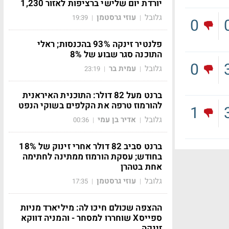
יורדת יום שלישי ברציפות לאזור 1,230
גלובל
עוזי גרסטמן
19:39
|
|
0
פלנטיר זינקה 93% בהכנסות; ראלי
התוכנה סגר שבוע של 8%
0
גלובל
עמית בר
23:19
|
|
ברנט מעל 82 דולר: התוכנית האיראנית
להורמוז טרפה את הקלפים בשוקי הנפט
1
גלובל
אדיר בן עמי
00:36
|
|
ברנט סביב 82 דולר אחרי זינוק של 18%
בחודש; עסקת הורמוז ממתינה לחתימה
אחת בטהרן
גלובל
עוזי גרסטמן
17:35
|
|
ההצפה שכולם חיכו לה: מיליארד מניות
ספייסX שוחררו למסחר - והמניה דווקא
זינקה