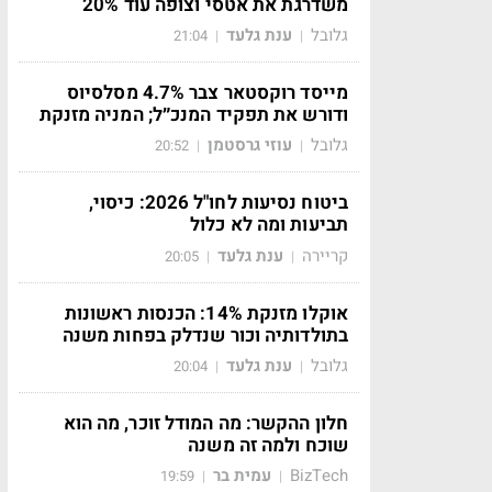
משדרגת את אטסי וצופה עוד 20%
גלובל
ענת גלעד
21:04
|
|
מייסד רוקסטאר צבר 4.7% מסלסיוס
ודורש את תפקיד המנכ״ל; המניה מזנקת
גלובל
עוזי גרסטמן
20:52
|
|
ביטוח נסיעות לחו"ל 2026: כיסוי,
תביעות ומה לא כלול
קריירה
ענת גלעד
20:05
|
|
אוקלו מזנקת 14%: הכנסות ראשונות
בתולדותיה וכור שנדלק בפחות משנה
גלובל
ענת גלעד
20:04
|
|
חלון ההקשר: מה המודל זוכר, מה הוא
שוכח ולמה זה משנה
BizTech
עמית בר
19:59
|
|