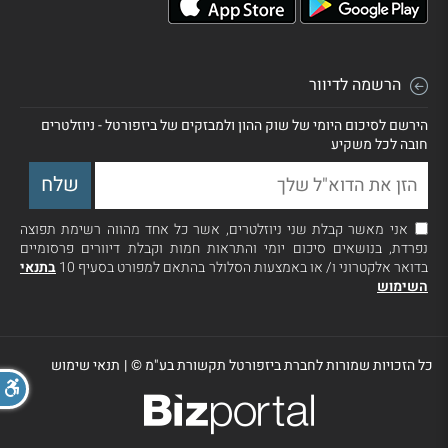
הרשמה לדיוור
הירשם לסיכום היומי של שוק ההון ולמבזקים של ביזפורטל - ניוזלטרים
חובה לכל משקיע
אני מאשר קבלת שני ניוזלטרים, אשר כל אחד מהווה רשימת תפוצה
נפרדת, בנושאים סיכום יומי והתראות חמות וקבלת דיוורים פרסומיים
בדואר אלקטרוני ו/ או באמצעות הסלולר בהתאם למפורט בסעיף 10
בתנאי
השימוש
כל הזכויות שמורות לחברת ביזפורטל תקשורת בע"מ ©
|
תנאי שימוש