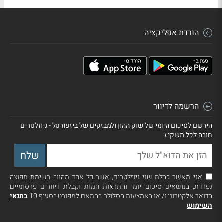
הורדת אפליקציה
הרשמה לדיוור
הירשם לסיכום היומי של שוק ההון ולמבזקים של ביזפורטל - ניוזלטרים
חובה לכל משקיע
אני מאשר קבלת שני ניוזלטרים, אשר כל אחד מהווה רשימת תפוצה
נפרדת, בנושאים סיכום יומי והתראות חמות וקבלת דיוורים פרסומיים
בדואר אלקטרוני ו/ או באמצעות הסלולר בהתאם למפורט בסעיף 10
בתנאי
השימוש