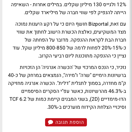
12% ולגייס 130 מיליון שקלים. במילים אחרות - השאיפה
הייתה להנפיק לפי שווי חברה של מיליארד שקלים.
עם זאת, Bizportal חושף היום כי על רקע היענות נמוכה
מצד המשקיעים, נאלצת הכשרת הישוב לחתוך את שווי
חברת הבת לקראת ההנפקה. מדובר על הפחתה של
כ-15%-20% לפחות לרמה של 800-850 מיליון שקל. עוד
נציין כי ההנפקה מתוכננת ליום רביעי הקרוב.
נזכיר, כי הנכס המרכזי של 'הכשרה אנרגיה' הן הזכויות
ברשיונות הימיים "שרה" ו"מירה", הנמצאים במרחק של כ-40
ק"מ מחדרה, בסמוך לתגלית "דלית". הכשרה אנרגיה מחזיקה
ב-46.3% מהרשיונות, כאשר עפ"י הסקרים הסיסמיים
הדו-מימדיים (2D), בשני המבנים קיימת כמות של 6.2 TCF
וסיכויי הצלחת הקידוח מוערכים ב-30%.
הוספת תגובה