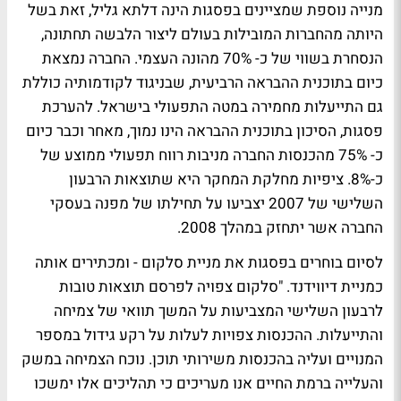
מנייה נוספת שמציינים בפסגות הינה דלתא גליל, זאת בשל
היותה מהחברות המובילות בעולם ליצור הלבשה תחתונה,
הנסחרת בשווי של כ- 70% מהונה העצמי. החברה נמצאת
כיום בתוכנית ההבראה הרביעית, שבניגוד לקודמותיה כוללת
גם התייעלות מחמירה במטה התפעולי בישראל. להערכת
פסגות, הסיכון בתוכנית ההבראה הינו נמוך, מאחר וכבר כיום
כ- 75% מהכנסות החברה מניבות רווח תפעולי ממוצע של
כ-8%. ציפיות מחלקת המחקר היא שתוצאות הרבעון
השלישי של 2007 יצביעו על תחילתו של מפנה בעסקי
החברה אשר יתחזק במהלך 2008.
לסיום בוחרים בפסגות את מניית סלקום - ומכתירים אותה
כמניית דיווידנד. "סלקום צפויה לפרסם תוצאות טובות
לרבעון השלישי המצביעות על המשך תוואי של צמיחה
והתייעלות. ההכנסות צפויות לעלות על רקע גידול במספר
המנויים ועליה בהכנסות משירותי תוכן. נוכח הצמיחה במשק
והעלייה ברמת החיים אנו מעריכים כי תהליכים אלו ימשכו