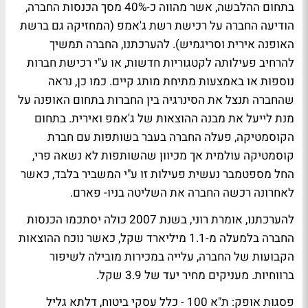
בתחום ההלבשה, אשר מהווה כ-40% מסך הכנסות החברה,
הודיעה החברה על רכישת רשת ג'אמפ (המחזיקה גם ברשת
האופנה אירית וסריגמיש). להערכתנו, החברה תמשיך
להרחיב פעילותה לקטגוריות חדשות, או ע"י רכישת חברות
נוספות או באמצעות מתיחת מותג קיים. כמו כן, נראה
שהחברה תנצל את הסינרגיה בין החברות בתחום האופנה על
מנת לייעל את מבנה ההוצאות של ג'אמפ ואירית. בתחום
הקוסמטיקה, פעלה החברה בעבר בשותפות עם חברת
קוסמטיקה עולמית אך מכיוון שהשותפות לא נשאה פרי,
החל מספטמבר נעשית פעילות זו ע"י המשביר בלבד, כאשר
לאחרונה רכשה החברה את השליטה בניו- פארם.
להערכתנו, אומרת רוני, בשנת 2007 כולה יסתכמו הכנסות
החברה בלמעלה מ-1.1 מיליארד שקל, כאשר נוכח ההוצאות
הקבועות של החברה, עלייה במכירות מובילה לשיפור
ברווחיות. מעניקים מחיר יעד של 3.9 שקל.
פסגות אופק: ת"א 100 - כלל עסקי ביטוח, דלתא גליל