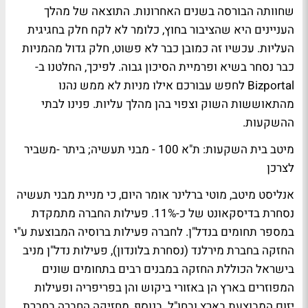
שחוותה הבורסה בשנים האחרונות. התוצאה של מהלך
העניינים היא שהציבור בחוץ, כלומר לא לקח חלק בחגיגית
העליות. עכשיו זה כמובן כבר לא פשוט, חלק גדול מהמניות
כבר נסחר בשיא ופרמיית הסיכון גבוה. לפיכך, החלטנו ב-
Bizportal לחפש עבורכם אילו מניות לא ממש נהנו
מהתאוששות השוק וצפוי בהן מהלך עליות. פנינו לבתי
ההשקעות.
מיטב בית השקעות: ת"א 100 - מבני תעשיה; ביתר -משביר
לצרכן
אנליסט מיטב, מוטי ברלינר אומר היום, כי מניית מבני תעשיה
נסחרת בדיסקאונט של כ-11%. פעילות החברה מתמקדת
במספר תחומים בנדל"ן. לחברה פעילות ברוסיה המבוצעת ע"י
החזקה בחברת מירלנד (נסחרת בלונדון), פעילות נדל"ן מניב
בישראל הכוללת החזקה במבנים רבים בתחומים שונים
המפוזרים בארץ הן באזורי ביקוש והן בפריפריה ופעילות
יזום המבוצעת בארץ ובחו"ל. בנוסף, מחזיקה החברה בחברת