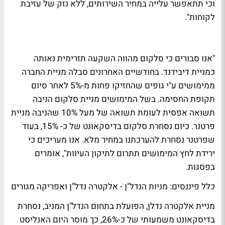
וכי תתאפשר עלייה במחיר השירותים, ללא נזק של עזיבת
לקוחות".
"אנו סבורים כי סלקום מהווה השקעה תזרימית נאותה
כמניית דיבידנד. בחודשיים האחרונים סבלה מניית החברה
ממימושים ע"י גופים שהחזיקו פחות מ-5% לאחר סיום
תקופת החסימה. בשל המימושים מניית סלקום הניבה
תשואה אפסית לעומת תשואה של מעל 10% שהניבה מניית
פרטנר. כיום נסחרת סלקום בדיסקאונט של כ- 15%, בעוד
שפרטנר נסחרת להערכתנו במחיר מלא. אנו מעריכים כי
ירידת לחץ המימושים תתרום לתיקון העיוות", אומרים
בפסגות.
כלל פיננסים: מניות הנדל"ן - אלקטרה נדל"ן ואפריקה מגורים
מניית אלקטרה נדלן, הפועלת בתחום הנדל"ן המניב, נסחרת
בדיסקאונט משמעותי של כ-26%, כך מוסר היום האנליסט