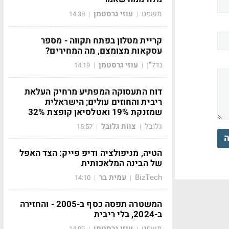
משפט
עוזי גרסטמן
14:38
|
|
קריית מטלון בפתח תקווה - מספר
עסקאות מצומצם, מה המחירים?
נדל"ן
עוזי גרסטמן
14:19
|
|
דוח התעסוקה המפתיע מרחיק העלאת
ריבית והחוזים עולים; הישראלית
שמזנקת 19% ואטלסיאן קופצת 32%
גלובל
צוות גלובל
15:57
|
|
ה
הטיה, מניפולציה ודיפ פייק: הצד האפל
של הבינה המלאכותית
BizTech
עמית בר
14:10
|
|
המשטרה תפסה כסף ב-2005 - והחזירה
ב-2024, בלי ריבית
משפט
עוזי גרסטמן
14:09
|
|