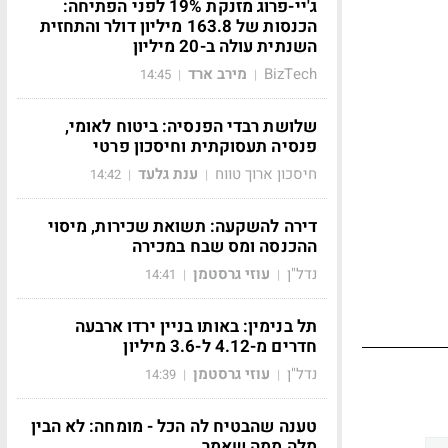
ג'יי-פרוג מזנקת 19% לפני הפתיחה:
הכנסות של 163.8 מיליון דולר והתחזית
השנתית עולה ב-20 מיליון
BizTech
מירב ארד
14:45
|
|
שלושת רבדי הפנסיה: ביטוח לאומי,
פנסיה תעסוקתית וחיסכון פרטי
חיסכון ארוך טווח
ענת גלעד
14:42
|
|
דירה להשקעה: תשואת שכירות, מיסוי
ההכנסה ומס שבח במכירה
נדל"ן
עוזי גרסטמן
14:41
|
|
תל בנימין: באותו בניין ירדו ארבעה
חדרים מ-4.12 ל-3.6 מיליון
נדל"ן
עוזי גרסטמן
14:39
|
|
טענה שהבטיח לה הכל - מומחה: לא הבין
מלה ממה שאמר