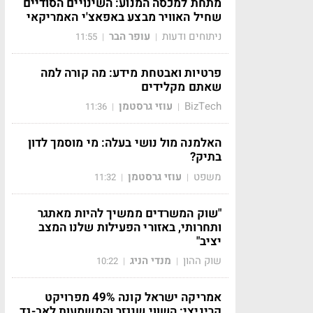
מתחת למכסה המנוע: השינויים הסודיים
שחיל האוויר מבצע באפאצ'י האמריקאי
ניתוחים ודעות
עופר הבר
11:55
|
|
פרטיות ואבטחת מידע: מה קורה למה
שאתם מקלידים
BizTech
עוזי גרסטמן
11:36
|
|
האלמנה מול נושי בעלה: מי מוסמך לדון
בתיק?
משפט
עוזי גרסטמן
11:32
|
|
"שוק המשרדים ממשיך להיות מאתגר
ותחרותי, באזורי הפעילות שלנו המצב
יציב"
שוק ההון
מנדי הניג
10:22
|
|
אמריקה ישראל קונה 49% מפרויקט
קריניצי: השווי שנגזר והמשמעות לאב-גד