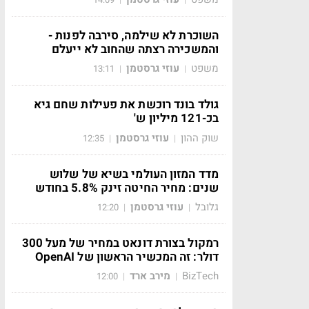
השוכרת לא שילמה, סירבה לפנות -
והמשכירה רצתה שהחוב לא ייעלם
משפט
עוזי גרסטמן
13:11
|
|
גולד בונד רוכשת את פעילות שחם גיא
בכ-121 מיליון ש'
שוק ההון
עוזי גרסטמן
12:35
|
|
מדד המזון העולמי בשיא של שלוש
שנים: מחיר החיטה זינק 5.8% בחודש
גלובל
עוזי גרסטמן
12:20
|
|
רמקול בצורת דונאט במחיר של מעל 300
דולר: זה המכשיר הראשון של OpenAI
BizTech
מירב ארד
12:00
|
|