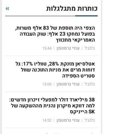
כותרות מתגלגלות
הצפי היה תוספת של 83 אלף משרות,
בפועל נמחקו 23 אלף: שוק העבודה
האמריקאי מתכווץ
גלובל
עוזי גרסטמן
15:44
|
|
אטלסיאן מזנקת 28%, טווליו 17%: גל
דוחות מרים את מניות התוכנה שוול
סטריט הספידה
גלובל
עוזי גרסטמן
15:00
|
|
38 מיליארד דולר למפעלי זיכרון חדשים:
למה דווקא מיקרון נהנית מההשקעה של
SK הייניקס
גלובל
עוזי גרסטמן
14:52
|
|