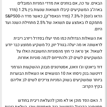
הבאים. עד כה, אם בוחנים את מדדי המניות המובלים
בארה"ב המשקיעים קיבלו תשואות שנעות בין 1.2% (מדד
הדאו ג'ונס) ל-7.3% (מדד הנאסד"ק), כאשר מדד ה-S&P500
מתמקם לו באמצע עם תשואה של 2.5% מתחילת השנה ועד
היום.
את השאלות הגדולות כמו מתי יעלו בפדרל ריזרב ריבית
לראשונה או מה יעלה בגורל יוון, כל משקיע ממוצע כבר יודע
לשאול. אך נראה כי חוץ מהסוגיות החשובות האלו על
המשקיעים לשים לב ולהתייחס לכמה סוגיות אחרות.
דוד ביאנקו וג'ו וואנג, אסטרטגים מבנק ההשקעות הגרמני
דויטשה בנק ניסחו את 10 הנושאים או השאלות הבוערות
ביותר שמשקיעים בשוק המניות צריכים לשים לב אליהם
בקיץ הקרוב:
1. האם הפד מוכן או לא מוכן להעלאת ריבית בחודש
ספטמבר הקרוב?
בדויטשה בנק מאמינים שכן. העלאת ריבית