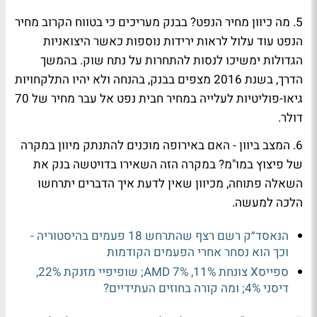
5. מה כיוון מחיר הנפט?
בבנק מעריכים כי בטווח הקרוב מחיר
הנפט עוד עלול לראות ירידות נוספות כאשר היצואניות
הגדולות ימשיכו לנסות להתחרות על נתח שוק. בהמשך
הדרך, בשנת 2016 מצפים בבנק, בהנחה ולא יהיו התלקחויות
גיאו-פוליטיות לעלייה במחיר חבית נפט אל עבר מחיר של 70
דולר.
6. המצב ביוון - האם באירופה מוכנים להתנתק מיוון במקרה
של פיצוץ במו"מ?
במקרה הזה השאירו בדויטשה בנק את
השאלה פתוחה, מכיוון שאין לדעת איך הדברים יתרחשו
הלכה למעשה.
הנאסד״ק רשם רצף שהתרחש 18 פעמים בהיסטוריה -
וכך הוא נסחר אחרי הפעמים הקודמות
ספייסX צונחת 11%, AMD 7%; שופיפיי מזנקת 22%,
דיסני 4%; ומה קורה בחוזים העתידיים?