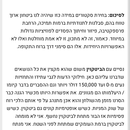
לסיכום:
בחירת סקטורים במידה כזו שיהיה לנו ביטחון ארוך
טווח בהם, סבלנות לתנודתיות ברמות תמיכה, הרחבת
פרספקטיבה, פיזור וחיתוך הפסדים לפוזיציות גדולות
במיוחד. כאמור, זה לא מתכון, זו לא אמת מוחלטת ואלו לא
האפשרויות היחידות. אלו הם סימני דרך ברוח התקופה.
נסיים עם
הביטקוין
משום שהוא מקצין את כל הנושאים
שדברנו עליהם כאן. חילוקי הדעות לגבי עתידו והתחזיות
נעים מ-0 ועד 150,000 דולר ויותר וגם ההסברים בדבר קיומו
/ היעלמותו הם מגוונים. את אפשרות היותו מכשיר הגנה כבר
הסרנו מזמן מהשולחן והוא אכן מתנהג על פי אותם הלכי רוח
של שוק המניות. כשיש אופטימיות קונים גם ביטקוין. כשיש
פסימיות אז הבור מתחת לביטקוין נחשף. אני לא מומחה
לביטקוין ברמת העומקים שמתחת לפני השטח. אני מנתח