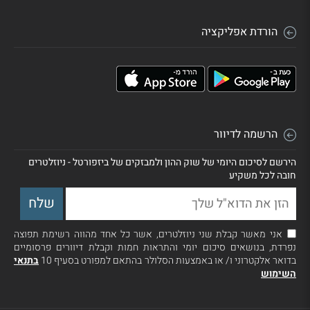
הורדת אפליקציה
הרשמה לדיוור
הירשם לסיכום היומי של שוק ההון ולמבזקים של ביזפורטל - ניוזלטרים
חובה לכל משקיע
אני מאשר קבלת שני ניוזלטרים, אשר כל אחד מהווה רשימת תפוצה
נפרדת, בנושאים סיכום יומי והתראות חמות וקבלת דיוורים פרסומיים
בדואר אלקטרוני ו/ או באמצעות הסלולר בהתאם למפורט בסעיף 10
בתנאי
השימוש