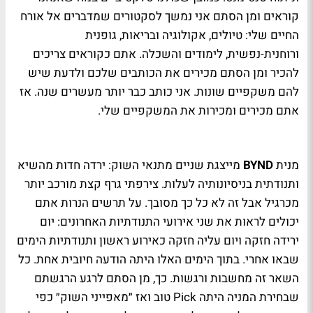
קוראים ומן הסתם אני נמשך לסקטורים שמדברים אל אורח
החיים שלי: טיולים, אקולוגיה ובריאות, גופנית
ורוחנית-נפשית, לימודים והשכלה. אתם כקוראים צריכים
להכיר ומן הסתם מכירים את הכותבים שלכם ולדעת שיש
להם משקפיים שונות. אני כותב כבר יותר מעשרים שנה. אז
אתם מכירים ומכירות את המשקפיים שלי.
מנית
BYND
מייצגת שניים מתנאי השוק: ירדה חדות מהשיא
ותנודתית בניסיונותיה לעלות. צירפתי גרף קצת מורכב יותר
מכרגיל אבל זה לא כל כך מסובך. על תרשים הנרות אתם
יכולים לראות את שני אירועי התנודתיות האחרונים: יום
ירידה חזקה ויום עליה חזקה כאירוע ראשון ותנודתיות הימים
שבאו אחרי. בתוך הימים האלו היתה הודעה חיובית אחת. כל
השאר זה מחשבות ורגשות. כך, מן הסתם לרגע הרגשתם
שבחירת המניה היתה
Pick
טוב ואז ״מאפייני השוק״ כפי