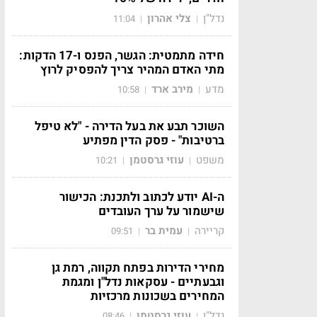
נדל"ן
צלי אהרון
11:04
|
|
חידה מתמטית: הגשר, הפנס ו-17 הדקות:
מתי האדם המהיר צריך להפסיק לרוץ
מדע
מירב ארד
10:58
|
|
השוכר תבע את בעל הדירה - "לא טיפל
ברטיבות" - פסק הדין מפתיע
משפט
עוזי גרסטמן
10:21
|
|
ה-AI יודע לכתוב ולתכנת: הכישור
שישמור על ערך העובדים
קריירה
עמית בר
09:51
|
|
מחירי הדירות בפתח תקווה, רמת גן
וגבעתיים - עסקאות נדל"ן ומגמת
המחירים בשכונות מרכזיות
נדל"ן
עוזי גרסטמן
08:46
|
|