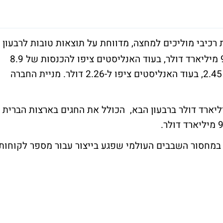
רכיבי מוליכים למחצה, מדווחת על תוצאות טובות לרבעון
השלישי של השנה. ההכנסות הסתכמו בכ-9.3 מיליארד דולר, בעוד האנליסטים ציפו להכנסות של 8.9
מיליארד דולר. הרווח הנקי לפי מניה עמד על 2.45, בעוד האנליסטים ציפו ל-2.26 דולר. מניית החברה
ה אמרה שהיא צופה הכנסות של 10 מיליארד דולר ברבעון הבא, הכולל את החגים בארצות הברית
מחסור השבבים העולמי שפגע בייצור עבור מספר לקוחות