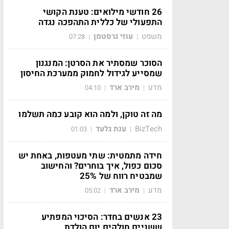
26 חודשי מילואים: טענת הקושי
התפעולי של כללית התהפכה נגדה
משפט
עוזי גרסטמן
07:28
|
|
הסוכר שמסתיר את הסרטן: המנגנון
שמסייע לגידול לחמוק ממערכת החיסון
מדע
מירב ארד
04:10
|
|
מה זה טוקן, ולמה הוא קובע כמה תשלמו
BizTech
ענת גלעד
01:03
|
|
חידה מתמטית: שתי מעטפות, באחת יש
סכום כפול, איך בוחרים? והחישוב
שמבטיח רווח של 25%
מדע
מירב ארד
05:02
|
|
23 אנשים בחדר: הסיכוי המפתיע
ששניים חולקים יום הולדת