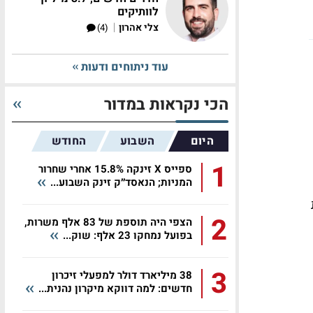
לוותיקים
|
צלי אהרון
(4)
עוד ניתוחים ודעות
הכי נקראות במדור
היום
השבוע
החודש
1
ספייס X זינקה 15.8% אחרי שחרור
המניות; הנאסד״ק זינק השבוע...
2
הצפי היה תוספת של 83 אלף משרות,
בפועל נמחקו 23 אלף: שוק...
3
38 מיליארד דולר למפעלי זיכרון
חדשים: למה דווקא מיקרון נהנית...