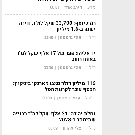
מדע
מירב ארד
00:51
|
|
רמת יוסף: 33,700 שקל למ"ר, ודירה
ישנה ב-1.6 מיליון
נדל"ן
עוזי גרסטמן
00:40
|
|
יד אליהו: פער של 17 אלף שקל למ"ר
באותו רחוב
נדל"ן
עוזי גרסטמן
00:30
|
|
116 מיליון דולר נגנבו מארנקי ביטקוין:
הכסף עובר לקרנות הסל
גלובל
עוזי גרסטמן
00:08
|
|
נחלת יהודה: 31 אלף שקל למ"ר בבנייה
שתימסר ב-2028
נדל"ן
צלי אהרון
00:09
|
|