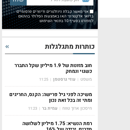
אני מאשר קבלת ניוזלטרים ודיוורים פרסומיים
בדואר אלקטרוני ו/או באמצעות הסלולר בהתאם
למפורט בסעיף 10 בתנאי השימוש
כותרות מתגלגלות
חוב מזונות של 1.9 מיליון שקל התברר
כשגוי ונמחק
משפט
עוזי גרסטמן
11:25
|
|
משיכה לפני גיל פרישה: הקנס, החריגים
ומתי זה בכל זאת נכון
חיסכון ארוך טווח
עמית בר
11:23
|
|
רמת הנשיא: 1.75 מיליון לשלושה
חדרים, ירידה של 16%