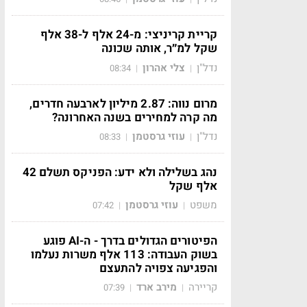
קריית קריניצי: מ-24 אלף ל-38 אלף
שקל למ״ר, אותה שכונה
נדל"ן
צלי אהרון
08:34
|
|
מרום נווה: 2.87 מיליון לארבעה חדרים,
מה קרה למחירים בשנה האחרונה?
נדל"ן
עוזי גרסטמן
08:33
|
|
נהג בשלילה ולא ידע: הפניקס תשלם 42
אלף שקל
משפט
עוזי גרסטמן
07:42
|
|
הפיטורים הגדולים בדרך - ה-AI פוגע
בשוק העבודה: 113 אלף משרות נעלמו
והפגיעה צפויה להתעצם
קריירה
מירב ארד
07:39
|
|