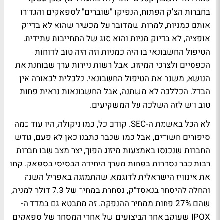
בחברות הצ'ק הפתוח, הנפיקו "שוברים" לספאקים והגדירו
אותם כמניות, למרות שמדובר על מכשיר שהוא לא בדיוק
אופציה, לא בדיוק מניות והוא סוג של התחייבות עתידית.
הטיפול החשבונאי בו היה כמניות וזה היה טוב לדוחות
הכפסיים ולצרכי המיזוג. אבל רשות ניירות ערך שבוחנת את
הנושא, משנה את הטיפול החשבונאי. כלכלית לכאורה אין
הבדל. הכללכה לא משתנה, אבל החשבונאות נראית פחות
טוב ויש לזה השלכה על המשקיעים.
לא הכל באשמת ה-SEC. קודם כל, כמו ניקולה, היו עוד כמה
סיפורים חשודים, אבל כמו שכבר כתבנו כאן לא פעם, גודש
החברות שנכנסו באמצעות מיזוג הפוך, יצר מצב שבו חברות
רבות כבר נסחרות בפחות מערך היחידה הבסיסי בספאק. קחו
את אינוויז הישראלית לדוגמא, שהתמזגה באפריל השנה
והחלה להיסחר בנאסד"ק, נסחרת במחיר של 7.3 דולר למניה,
שהם 27% פחות ממחיר ההנפקה. זה מתבטא גם במדד ה-
IPOX שעוקב אחר הביצועים של אחרי המסחר של ספאקים