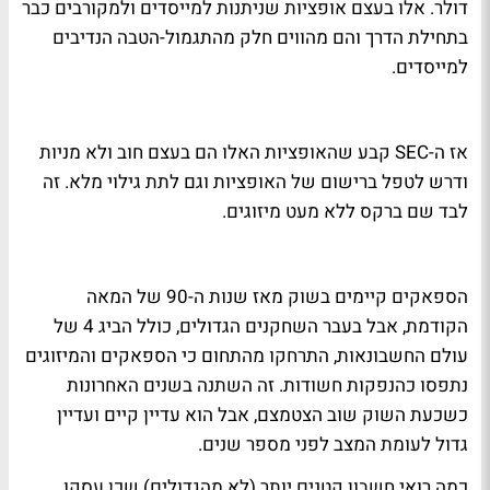
דולר. אלו בעצם אופציות שניתנות למייסדים ולמקורבים כבר
בתחילת הדרך והם מהווים חלק מהתגמול-הטבה הנדיבים
למייסדים.
אז ה-SEC קבע שהאופציות האלו הם בעצם חוב ולא מניות
ודרש לטפל ברישום של האופציות וגם לתת גילוי מלא. זה
לבד שם ברקס ללא מעט מיזוגים.
הספאקים קיימים בשוק מאז שנות ה-90 של המאה
הקודמת, אבל בעבר השחקנים הגדולים, כולל הביג 4 של
עולם החשבונאות, התרחקו מהתחום כי הספאקים והמיזוגים
נתפסו כהנפקות חשודות. זה השתנה בשנים האחרונות
כשכעת השוק שוב הצטמצם, אבל הוא עדיין קיים ועדיין
גדול לעומת המצב לפני מספר שנים.
כמה רואי חשבון קטנים יותר (לא מהגדולים) שכן עסקו