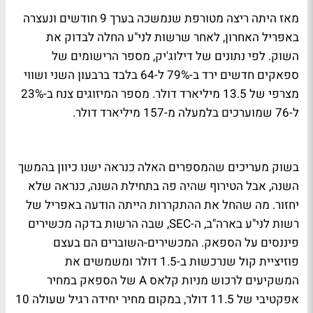
מאז היתה ריצה מטורפת שנמשכה בערך 9 חודשים ונעצרה
באפריל האחרון, לאחר שרשות לני"ע החלה לבדוק את
השוק. לפי נתונים של דילוג'יק, מספר הרישומים של
ספאקים חדשים ירד ב-79% ל-64 בלבד ברבעון השני ושווי
מצרפי של 13.5 מיליארד דולר. מספר המיזוגים צנח ב-23%
ל-76 שמוערכים בלמעלה מ-157 מיליארד דולר.
בשוק מעריכים שהמספרים האלה כנראה ישנו כיוון בהמשך
השנה, אבל הטירוף שהיה פה בתחילת השנה, כנראה שלא
יחזור. מה שהחל את ההתקררות הייתה הודעה באפריל של
רשות לני"ע בארה"ב, ה-SEC, שבה הרשות בדקה מכשירים
פיננסים על הספאק. המכשירים-השוברים הם בעצם
פוזיציית קול שנרכשות ב-1.5 דולר ומשמשים את
המשקיעים לרכוש מניות קלאס A של הספאק במחיר
אפקטיבי של 11.5 דולר, במקום מחיר יחידה רגיל שעולה 10