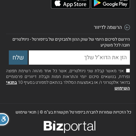
הרשמה לדיוור
הירשם לסיכום היומי של שוק ההון ולמבזקים של ביזפורטל - ניוזלטרים
חובה לכל משקיע
אני מאשר קבלת שני ניוזלטרים, אשר כל אחד מהווה רשימת תפוצה
נפרדת, בנושאים סיכום יומי והתראות חמות וקבלת דיוורים פרסומיים
בדואר אלקטרוני ו/ או באמצעות הסלולר בהתאם למפורט בסעיף 10
בתנאי
השימוש
כל הזכויות שמורות לחברת ביזפורטל תקשורת בע"מ ©
|
תנאי שימוש