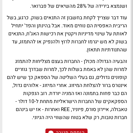
ושנמצא בירידה של 28% מהשיאים של פברואר.
עוד דבר שצריך לקחת בחשבון זה התנאים בשוק. כרגע, בשל
הריבית האפסית הם נוחים מאוד. אבל בהינתן והפד' יתחיל
לאותת על שינוי מדיניות ויקטין את רכישות האג"ח, התנאים
בשוק לא מש יגרמו לחברות לרוץ ולהנפיק או להתמזג, עד
שהתנודתיות תתאזן.
והבעיה הגדולה מכולן - החברות בעצם מצליחות להתמזג
למרות שהן לא באמת בשלות לכך, למרות שבדרך גוזרים
קופונים גדולים, גם בעלי השליטה של הספאק כך שיש להם
אינטרס ברור להצלחת המיזוג. אחרי המיזוג - אלוהים גדול,
הם כבר פחות בתמונה ואז המניה יורדת. רוב הנפקות
הספקאקים של החברות הישראליות מתחת ל-10 דולר -
טאבולה, איירון סורס, פיוניר, REE ואחרות - אז יש בינהם
חברות טובות, רק שלא בטוח שהשווי היה הגיוני.
הוספת תגובה