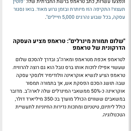
ונפצעו עשרות, כתב טראמפ ברשת החברתית שלו:
"פוטין
תעצור! התקיפה הזו מיותרת ובזמן גרוע מאוד. בואו נסגור
עסקה, בכל שבוע נהרגים 5,000 חיילים"
.
"שלום תמורת מינרלים": טראמפ מציע העסקה
הדרקונית של טראמפ
לטראמפ אכפת מטראמפ ומארה"ב ובדרך להסכם שלום
שעשוי אפילו לזכות אותו ברס נובל הוא גם רוצה להרוויח.
טראמפ הציע לנשיא אוקראינה וולודימיר זלנסקי עסקה
שבה תושג הסכם הפסקת אש, אך בתמורה תמסור
אוקראינה כ-50% ממשאבי המינרלים שלה לארה"ב. מדובר
במשאבים ששווים הכולל מוערך בכ-350 מיליארד דולר,
כולל ליתיום, טיטניום ומתכות נדירות החיוניות לתעשיית
הטכנולוגיה.