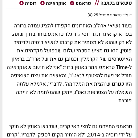
נושאים בכתבה
טראמפ
אוקראינה
רוסיה
דונלד טראמפ אפריל 25 (X)
בעוד נשיאי ארה"ב האחרונים הקפידו להציג עמדה ברורה
בעד אוקראינה ונגד רוסיה, דונלד טראמפ בוחר בדרך שונה.
לא רק שהוא לא מסתיר את קרבתו לנשיא רוסיה ולדימיר
פוטין, הוא גם מציע הסכמי שלום שבפועל מקדמים את
האינטרסים של הקרמלין, וכמובן גם את של ארה"ב. בראיון
ל-Time טראמפ אמר באופן ברור: "אני לא חושב שאוקראינה
תוכל אי פעם להצטרף לנאט"ו", והאשים את עצם השאיפה
הזו כגורם ש"הצית את המלחמה". לדבריו, אלמלא עלתה
השאלה על הצטרפות נאט"ו, ייתכן שהמלחמה לא הייתה
פורצת.
טראמפ התייחס גם לחצי האי קרים, שנכבש באופן לא חוקי
על ידי רוסיה ב-2014, ולא הותיר מקום לספק. לדבריו, "קרים