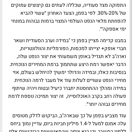
התפוקה מצד סעודיה, שכללה לעתים גם קיצוצים עמוקים
של 20%-30%. לפי בפמן, הצעד האחרון ״עשוי להביא
להפחתת מלאי הנפט העולמי המצוי ברמות גבוהות במונחי
ימי אספקה׳״.
במבט קדימה מציין בפמן כי "במידה וערב הסעודית ושאר
חברי אופק+ יצייתו למכסות, הפורמליות והוולונטריות,
וארה"ב לא תגדיל באופן משמעותי את יצור הנפט שלה,
הדבר יאפשר רמת היצע שתתמוך ברמת המחירים הנוכחית.
בנסיבות כאלו, ובמידה והדולר ימשיך להיחלש בעולם, אזי
מחירי הנפט עשויים לעלות עוד אל מעבר לרמה הנוכחית.
במידה ומהלך ההתחסנות יתברר כיעיל ובטוח ויהיה שיתוף
פעולה רחב בקרב האוכלוסייה, זה יצור תמיכה נוספת לרמת
מחירים גבוהה יותר״.
עוד מצביע בפמן על כך שבארה"ב, הביקוש לדלק מטוסים
עלה אמנם למעל ל-1.4 מיליון חביות ביום, עדיין נמוך ביחס
ללפני המשבר, וכן הוא צופה שהתאוששות הביקושים אליו