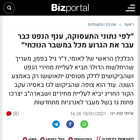
ראשי
אנרגיה ותשתיות
״לפי נתוני התעסוקה, ענף הנפט כבר
עבר את הגרוע מכל במשבר הנוכחי״
הכלכלן הראשי של לאומי, ד״ר גיל בפמן, מעריך
שהיחלשות הדולר תביא לעליית מחירי הנפט
ושהביקושים לדלק מטוסים יתאוששו רק באמצע
השנה. עוד הוא צופה שהביקוש לגז באסיה עקב
הקור החריג יביא לעליית מחירים ושבארה״ב יצרכו
פחות גז בשל מעבר לאנרגיות מתחדשות
איתי פת-יה
(8)
|
18/01/2021 16:26
נושאים בכתבה
ביקושים
גיל בפמן
נפט