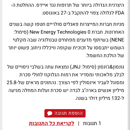
היצרנית הגדולה ביותר של תרופות נגד איידס. ההחלטת ה-
FDA לגלולה צפוי להתקבל ב-27 באוגוסט.
מניות חברות המייצרות פאנלים סולריים חטפו קשה בשנים
האחרונות. חברת New Energy Technologies 0 (סימול:
NENE) בשיתוף מדענים מפתחים טבנולוגיה שבה מקלטי
השמש יתבססו על זכוכית שקופה וויכללו ניתוב פשוט יותר
של הולכת החשמל.
גונסון&ג'ונסון (סימול: JNJ) נמצאת עתה בשלבי ניסויים של
לבלב מלאכותי ומסדיר את רמות הגלוקוז לחולי סכרת
ומסוגל לעביר אינסולין לפי הצורך. נהתונים מראים של-25.8
מיליון אנשים בארה"ב לבדה יש סכרת ועלות המחלה מגיעה
ל-132 מיליון דולר בשנה.
הוספת תגובה
1 תגובות
|
לקריאת כל התגובות