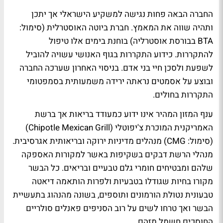
החברה הבאה פחות נגישה למשקיע הישראלי אך יתכן
ותהיה שווה את המאמץ. חברת ביוטה האוסטרלית (סימול:
BTA בבורסת אוסטרליה) בוחנת בימים אלו טיפול
להתקררות. כידוע התקררות בגוף האנושי עשויה להוביל
לשפעת ולסכן חיי בני אדם. בניסוי האחרון שערכה החברה
ובוצע על אסמטים נראתה ירידה משמעותית בסמפטומי
התקררות בחולים.
ענף המזון המהיר אינו ידוע כמעודד בריאות אך ברשת
האמריקנית המוכרת צ'יפוטלי (Chipotle Mexican Grill)
(סימול: CMG) מנהלים מדיניות ירוקה ובריאותית אגרסיבית.
מנהלי הרשת דבקים בשקיפות באשר למקורות האספקה
שלהם ומבטיחים חומרי גלם טבעיים ובריאים. כל הבשר
מקורו בחיות שגודלו בטבעיות ולפרות הותאמה דיאטה
טבעונית נטולת הורמונים ותוספים, בשונה מהנהוג בתעשיית
הבשר ואך טרחו לשים על רוב הסניפים פאנלים סולריים
החוסכים חשמל מזהם.