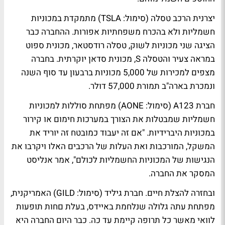
יצרנית הרכב טסלה (סימול: TSLA) מתמקדת במכוניות
חשמליות ולא בהכרח משפחתיות אפורות. ההחברה כבר
הציגה שני מכוניות לשוק, טסלה רודסטאר, מכונית ספוט
במראה צעיר והטסלה S, מכונית סדאן יוקרתית. בחברה
מצפים למכירות של 5,000 מכוניות ברבעון עד סוף השנה
ונמכרת בארה"ב תמורת 57,000 דולר.
חברת A123 (סימול: AONE) מפתחת סוללות למכוניות
חשמליות שמבטלות את הצורך במערכות חימום או קירור
במכוניות היברידיות. "אם זה יעבוד כמובטח זה יוריד את
המשקל, המורכבות ואת העלות של הרכבים האלו ויקרבו את
הנגישות של המכוניות החשמליות לכולם", אמר אנליסט
המסקר את החברה.
ובחזרה להצלת חיים. חברת גיליד (סימול: GILD) האמריקנית,
מפתחת עתה גלולה שנלחמת באיידס, בעלת םחות תופעות
לוואי מאשר כל תרופה קיימת עד כה. כבר היום החברה היא