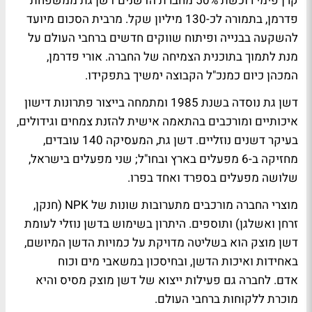
קרן פימי רוכשת 50% מחברת הדשנים דשן גת ממשפחת
פדרמן, בתמורה לכ-130 מיליון שקל. מרבית הסכום מיועד
להשקעה בבנייה ופיתוח שווקים חדשים ברחבי העולם על
מנת לתמוך בתוכנית הצמיחה של החברה. אורי פדרמן,
המכהן כיום כמנכ"ל הקבוצה ימשיך בתפקידו.
דשן גת נוסדה בשנת 1985 ומתמחה בייצור פתרונות דישון
איכותיים ומורכבים בהתאמה אישית להזנת צמחים וגידולים,
בעיקר דשנים נוזליים. דשן גת, המעסיקה 140 עובדים,
מחזיקה ב-6 מפעלים בארץ ובחו"ל; שני מפעלים בישראל,
שלושה מפעלים בספרד ואחד בפרו.
מוצרי החברה מורכבים מתערובות שונות של NPK (חנקן,
זרחן ואשלגן) ותוספים. היתרון בשימוש בדשן נוזלי לעומת
דשן מוצק הוא בשליטה מדויקת על כמויות הדשן המיושם,
באחידות ואיכות הדשן, ובחיסכון במשאבי מים וכוח
אדם. לחברה גם פעילות ייצוא של דשן מוצק מסיס והיא
מוכרת ללקוחות ברחבי העולם.