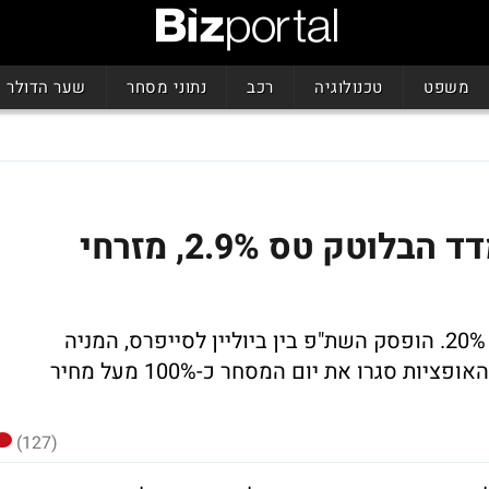
משפט
טכנולוגיה
רכב
נתוני מסחר
שער הדולר
תל אביב חתמה בעליות: מדד הבלוטק טס 2.9%, מזרחי
ב-UBS שוריים על כיל - מזהים אפסייד של 20%. הופסק השת"פ בין ביוליין לסייפרס, המניה
התרסקה 4.3%. מדד ת"א 25 טיפס 1.24%. האופציות סגרו את יום המסחר כ-100% מעל מחיר
(127)