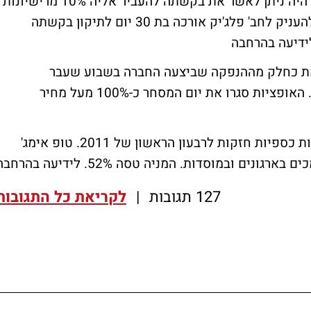
פלאג'יק לחברה. במועצת הנפט הוחלט כי לא היה ניתן לאשר את בקשתה להעביר אליה 10% מרישיונות
פלאג'יק על בסיס החומר שהוגש וכי הוחלט להעניק לחב' פלג'יק אורכה בת 30 יום לתיקון בקשתה
ידיעה בהרחבה
זאת כחלק מההנפקה שביצעה החברה בשבוע שעבר
ובמסגרתה גייסה מהציבור כ-260 מיליון שקל. האופציות סגרו את יום המסחר כ-100% מעל מחיר
חברת טופ אימג' הדואלית פרסמה היום תוצאות כספיות חזקות לרבעון הראשון של 2011. טופ אימג'
 בארגונים ובמוסדות. המניה טסה 52%.
לידיעה בהרחבה
127 תגובות
|
לקריאת כל התגובות