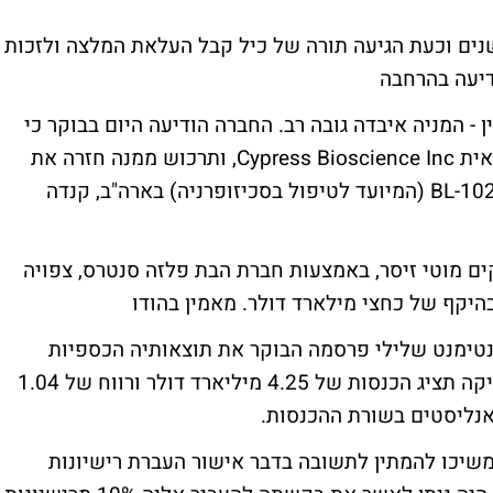
וק הדשנים וכעת הגיעה תורה של כיל קבל העלאת המלצה ולזכות
יעה בהרחבה
ן - המניה איבדה גובה רב. החברה הודיעה היום בבוקר כי
נענתה לבקשתה של חברת התרופות האמריקאית Cypress Bioscience Inc, ותרכוש ממנה חזרה את
מלוא זכויות הפיתוח והמסחור של מוצר ה- BL-1020 (המיועד לטיפול בסכיזופרניה) בארה"ב, קנדה
ם מוטי זיסר, באמצעות חברת הבת פלזה סנטרס, צפויה
היקף של כחצי מילארד דולר.
מאמין בהודו
ימנט שלילי פרסמה הבוקר את תוצאותיה הכספיות
לרבעון הראשון. אנליסטים צפו שענקית הגנריקה תציג הכנסות של 4.25 מיליארד דולר ורווח של 1.04
נליסטים בשורת ההכנסות.
משיכו להמתין לתשובה בדבר אישור העברת רישיונות