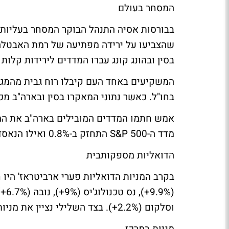
המסחר בעולם
בסין ובהונג קונג עברו המדדים לירידות קלות
המשקיעים באחד העם קיבלו רוח גבית מהמגמ
בחו"ל. כאשר נתוני המאקרו בסין ובארה"ב מכ
מדד ה-S&P 500 התחזק ב-0.8% ואילו הנאסד"ק הגדיל לעשות וננעל בעליה של 1%.
הדואליות מספקותבית
וסלקום (2.2%+). בצד השלילי נציין את מניות: מג'יק (5.1%-), ואקספון (4.6%-).