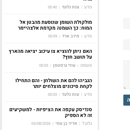
מדע
ענת גלעד
00:40
|
|
מולקולת השומן שנוסעת מהבטן אל
המוח: כך השמנה מקדמת אלצהיימר
מדע
מירב ארד
00:09
|
|
האם ניתן להוציא צו עיכוב יציאה מהארץ
על תושב חוץ?
משפט
עוזי גרסטמן
00:05
|
|
הגביהו להם את השולחן - והם התחילו
לקחת סיכונים מוצלחים יותר
מדע
ענת גלעד
00:03
|
|
ה
סנדיסק עקפה את הציפיות - למשקיעים
זה לא הספיק
גלובל
אדיר בן עמי
05/08/2026
|
|