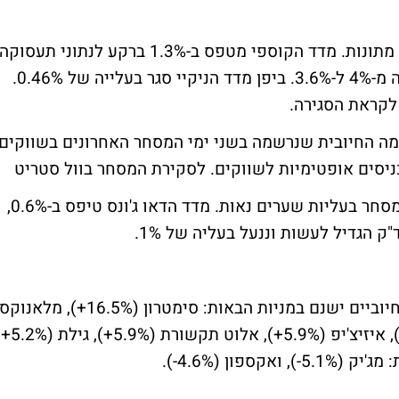
בבורסות אסיה התנהל הבוקר המסחר בעליות מתונות. מדד הקוספי מטפס ב-1.3% ברקע לנתוני תעסוקה
שהצביעו על ירידה מפתיעה של רמת האבטלה מ-4% ל-3.6%. ביפן מדד הניקיי סגר בעלייה של 0.46%.
 לקראת הסגירה.
ה החיובית שנרשמה בשני ימי המסחר האחרונים בשווקים
ניסים אופטימיות לשווקים.
לסקירת המסחר בוול סטריט
אמש חתמו המדדים המובילים בארה"ב את המסחר בעליות שערים נאות. מדד הדאו ג'ונס טיפס ב-0.6%,
בקרב המניות הדואליות פערי ארביטראז' היו חיוביים ישנם במניות הבאות: סימטרון (16.5%+), מלאנוקס
(9.9%+), נס טכנולוג'יס (9%+), נובה (6.7%+), איזיצ'יפ (5.9%+), אל