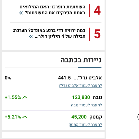
4
השמועות הופרכו: האם המילואים
באמת מפרקים את המשפחות?
5
כמה ירוויח דדי ברנע באונדס? הערכה:
חבילה של 4 מיליון דולר...
ניירות בכתבה
אלביט נדל"...
441.5
%
0
למעבר לעמוד אלביט נדל"ן
נובה
123,830
%
+1.55
למעבר לעמוד נובה
וט תקשורת (5.9%+), גילת (5.2%+)
קמטק
45,200
%
+5.21
למעבר לעמוד קמטק