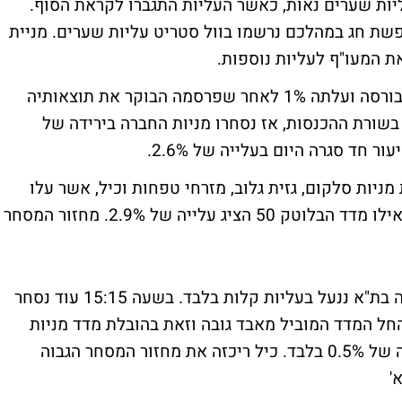
ות שערים נאות, כאשר העליות התגברו לקראת הסוף.
שת חג במהלכם נרשמו בוול סטריט עליות שערים. מניית
 המעו"ף לעליות נוספות.
טבע ריכזה הבוקר את מחזור המסחר הגבוה בבורסה ועלתה 1% לאחר שפרסמה הבוקר את תוצאותיה
שורת ההכנסות, אז נסחרו מניות החברה בירידה של
סגר בעלייה של 1.24% בהובלת מניות סלקום, גזית גלוב, מזרחי טפחות וכיל, אשר עלו
בכ-3% כל אחת. מדד הבנקים הוסיף 2.06% ואילו מדד הבלוטק 50 הציג עלייה של 2.9%. מחזור המסחר
ביום ראשון האחרון, יום מסחר תנודתי בבורסה בת"א ננעל בעליות קלות בלבד. בשעה 15:15 עוד נסחר
1 אך לקראת סיום החל המדד המוביל מאבד גובה וזאת בהובלת מדד מניות
הבנקים שנפל מעליות של 2% לסגירה בעלייה של 0.5% בלבד. כיל ריכזה את מחזור המסחר הגבוה
'