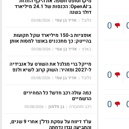
מיקרוסופט חשפה את היקף התלות
ב־OpenAI: הכנסות של 24.1 מיליארד
דולר בשנה
גלובל
אדיר בן עמי
05/08/2026
|
|
0
אופציות ב-150 מיליארד שקל תקועות
בהייטק: כך מתכננים באוצר למסות אותן
בארץ
אדיר בן עמי
05/08/2026
|
|
מייקל ברי מגלגל את השורט על אנבידיה
ל-2027 ומזהיר: השוק קרוב לשיא ולנפ
0
גלובל
אדיר בן עמי
05/08/2026
|
|
כמה עולה רכב חדש? כל המחירים
הרשמיים
0
רכב ותחבורה
בן פלמון
05/08/2026
|
|
עו"ד דיווח על עסקת נדל"ן אחרי 9 שנים,
והתביעה נגדו נדחתה