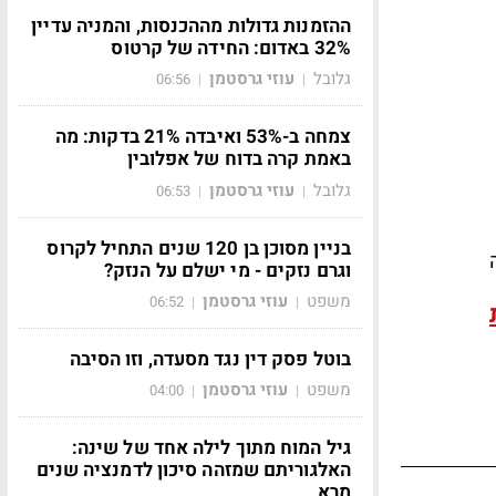
ההזמנות גדולות מההכנסות, והמניה עדיין
32% באדום: החידה של קרטוס
גלובל
עוזי גרסטמן
06:56
|
|
צמחה ב-53% ואיבדה 21% בדקות: מה
באמת קרה בדוח של אפלובין
גלובל
עוזי גרסטמן
06:53
|
|
בניין מסוכן בן 120 שנים התחיל לקרוס
וגרם נזקים - מי ישלם על הנזק?
משפט
עוזי גרסטמן
06:52
|
|
בוטל פסק דין נגד מסעדה, וזו הסיבה
משפט
עוזי גרסטמן
04:00
|
|
גיל המוח מתוך לילה אחד של שינה:
האלגוריתם שמזהה סיכון לדמנציה שנים
מרא