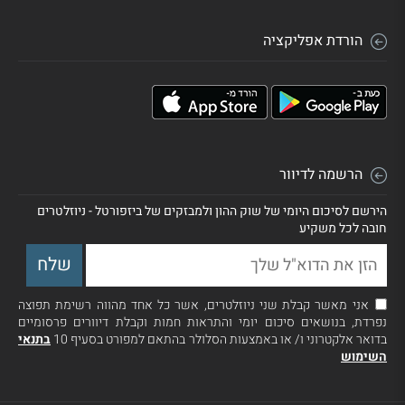
הורדת אפליקציה
הרשמה לדיוור
הירשם לסיכום היומי של שוק ההון ולמבזקים של ביזפורטל - ניוזלטרים
חובה לכל משקיע
אני מאשר קבלת שני ניוזלטרים, אשר כל אחד מהווה רשימת תפוצה
נפרדת, בנושאים סיכום יומי והתראות חמות וקבלת דיוורים פרסומיים
בדואר אלקטרוני ו/ או באמצעות הסלולר בהתאם למפורט בסעיף 10
בתנאי
השימוש