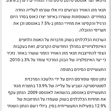
מינואר ועד אוגוסט 2010 טיפס מדד המחירים ליצרן ב-5.6%.
תנאי מזג האוויר הגרועים היו אלו שגרמו לעלייה החדה
במחירים. השטפונות ששררו באיזור יצרו כאוס בסדר היום
הרגיל והקפיצו את מחירי המזון ב-7.5% באוגוסט וכן את
תעריפי ההובלה.
הערכות הכלכלנים בשוק מדברות על האטת הלחצים
האינפלציוניים במהלך החודשים הקרובים, זאת בעקבות
הצפי להתייצבות תנאי מזג האוויר הזמני ששרר באזור. נזכיר
כי יעד האינפלציה של הבנק המרכזי עומד על 3% ב-2010.
התעשיינים הסינים בתנופה
נתון נוסף שפורסם היום על ידי הלשכה המרכזית
לסטטיסטיקה הצביע על עלייה של 13.9% בתוצרת מגזר
התעשיינים באוגוסט, בהשוואה לאוגוסט 2009. הנתון עקף
את תחזיות הכלכלנים בשוק שעמדו על התרחבות של
12.9% בפעילות התעשייתית בסין. ביולי רשם הנתון השנתי