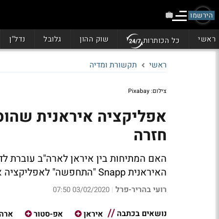
הירשמו
ראשי
שוק ההון
גלובל
נדל"ן
כל הכותרות
ראשי
תקשורת ומדיה
צילום: Pixabay
אפליקציה איראנית שהוס
חזרה
האם המתיחות בין איראן לארה"ב עוברת לד
האיראנית Snapp "התחפשה" לאפליקציה אחרת - ונתפסה על חם
רועי בהריר-פרל
03/02/2020 07:50
|
נושאים בכתבה
איראן
אפ-סטור
ארה"