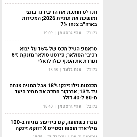
וונדי'ס חותכת את הדיבידנד בחצי
ומושכת את תחזית 2026; המכירות
בארה״ב צנחו 7%
גלובל
עוזי גרסטמן
19:09
|
|
טראמפ הטיל מכס של 15% על יבוא
רכיבי הסולאר; פירסט סולאר מזנקת 6%
וגוררת את הענף כולו לראלי
גלובל
ענת גלעד
18:58
|
|
הכנסות זילו זינקו 18% אבל המניה צנחה
עד 13%; אברקור חתכה את מחיר היעד
מ-80 ל-40 דולר
גלובל
עוזי גרסטמן
18:40
|
|
מכרו בשמועה, קנו בידיעה: מניות ב-100
מיליארד הוצפו וספייס X דווקא זינקה
ניתוחים ודעות
ענת גלעד
18:28
|
|