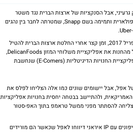
גרעיני, אבל הסנקציות של ארצות הברית נגד משטר
האייתולות כוללות גם אפליקציה איראנית פופולארית ותמימה בשם Snapp, שמטרתה לחבר בין נהגים
האפליקציה הוסרה מהאפ-סטור של אפל באפריל 2017, זמן קצר אחרי החלטת ארצות הברית להטיל
סנקציות על איראן. עוד קודם לכן הסירה אפל מהחנות את אפליקציית משלוחי המזון DelicanFoods,
שהייתה פופולרית באיראן ואת DigiKala - אפליקציית החנויות הדיגיטליות (E-Comers) שנחשבת
ל אפל, אבל יישומים שונים כמו אלה הצליחו לפלס את
אמריקאית, ולהתיישב בבטחה יחסית בחנויות אפליקציות
 וכעת נודע שאחת מאלה - Snapp - הצליחה להסתתר מפני ממשל טראמפ בתוך האפ-סטור
העניין התגלה בשבוע שעבר, כשכמה בעלי אייפונים עם IP איראני דיווחו לאפל שכאשר הם מורידים