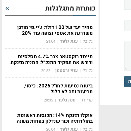
כותרות מתגלגלות
מחיר יעד של 100 דולר: ג'יי.פי מורגן
משדרגת את אטסי וצופה עוד 20%
גלובל
ענת גלעד
21:04
|
|
מייסד רוקסטאר צבר 4.7% מסלסיוס
ודורש את תפקיד המנכ״ל; המניה מזנקת
גלובל
עוזי גרסטמן
20:52
|
|
ה
ביטוח נסיעות לחו"ל 2026: כיסוי,
תביעות ומה לא כלול
קריירה
ענת גלעד
20:05
|
|
אוקלו מזנקת 14%: הכנסות ראשונות
בתולדותיה וכור שנדלק בפחות משנה
גלובל
ענת גלעד
20:04
|
|