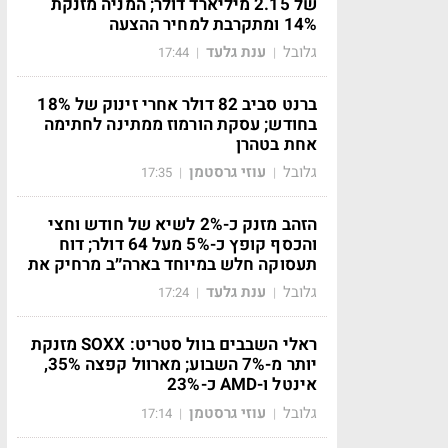
של 2.15 מיליארד דולר; המניה מזנקת
14% ומתקרבת למחיר ההצעה
גלובל
ענת גלעד
17:44
|
|
ברנט סביב 82 דולר אחרי זינוק של 18%
בחודש; עסקת הורמוז ממתינה לחתימה
אחת בטהרן
גלובל
עוזי גרסטמן
17:35
|
|
הזהב מזנק כ-2% לשיא של חודש וחצי
והכסף קופץ כ-5% מעל 64 דולר; דוח
תעסוקה חלש במיוחד בארה״ב מרחיק את
גלובל
ענת גלעד
17:24
|
|
ראלי השבבים בוול סטריט: SOXX מזנקת
יותר מ-7% השבוע; מארוול קפצה 35%,
אינטל ו-AMD כ-23%
גלובל
עוזי גרסטמן
17:14
|
|