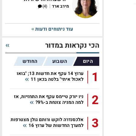
|
מירב ארד
(4)
עוד ניתוחים ודעות
הכי נקראות במדור
היום
השבוע
החודש
1
ערוץ 14 עקף את חדשות 13; "בואו
לאכול איתי" בלטה בכאן 11
2
ניו יורק טיימס עקף את התחזיות, אז
למה המניה צונחת ב-9%?
3
אלכסנדרה לוקש ורותם גולן מצטרפות
למערך החדשות של ערוץ 16