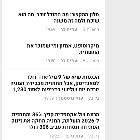
חלון ההקשר: מה המודל זוכר, מה הוא
שוכח ולמה זה משנה
BizTech
עמית בר
19:59
|
|
מיקרוסופט, אמזון ומי שמוכר את
התשתית
BizTech
עמית בר
19:50
|
|
הכנסות שיא של 9 מיליארד דולר
לסאנדיסק, אבל התחזית מכבידה; המניה
יורדת יום שלישי ברציפות לאזור 1,230
גלובל
עוזי גרסטמן
19:39
|
|
הרווח של אקספדיה קפץ 36% והתחזית
ל-2026 הועלתה; המניה מחקה את זינוק
הפתיחה ונסחרת סביב 306 דולר
גלובל
ענת גלעד
19:22
|
|