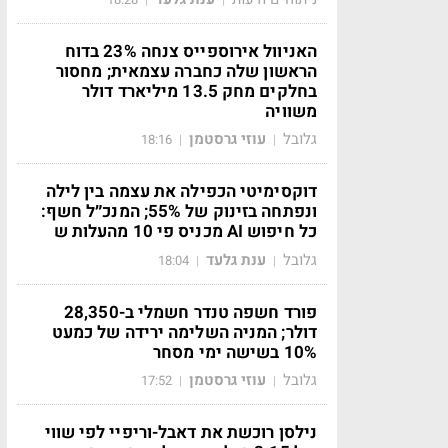
האניוול אירוספייס צנחה 23% בדוח
הראשון שלה כחברה עצמאית; מחסור
בחלקים מחק 13.5 מיליארד דולר
משוויה
גלובל
עוזי גרסטמן
18:16
|
|
דוקסימיטי הכפילה את עצמה בין לילה
ונפתחה בזינוק של 55%; המנכ״ל חשף:
כל חיפוש AI מכניס פי 10 מהעלות ש
גלובל
ענת גלעד
18:04
|
|
פורד חשפה טנדר חשמלי ב-28,350
דולר; המניה השלימה ירידה של כמעט
10% בשישה ימי מסחר
גלובל
עוזי גרסטמן
17:52
|
|
נילסן רוכשת את דאבל-וריפיי לפי שווי