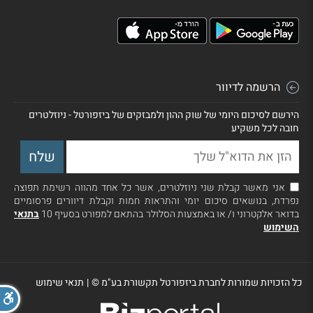
הרשמה לדיוור
הירשם לסיכום היומי של שוק ההון ולמבזקים של ביזפורטל - ניוזלטרים
חובה לכל משקיע
אני מאשר קבלת שני ניוזלטרים, אשר כל אחד מהווה רשימת תפוצה
נפרדת, בנושאים סיכום יומי והתראות חמות וקבלת דיוורים פרסומיים
בדואר אלקטרוני ו/ או באמצעות הסלולר בהתאם למפורט בסעיף 10
בתנאי
השימוש
כל הזכויות שמורות לחברת ביזפורטל תקשורת בע"מ ©
|
תנאי שימוש