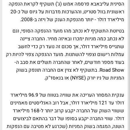
הסינית עליבאבא פרסמה אמש (ג') תשקיף לקראת הנפקה
ראשונית בוול סטריט, וההערכות מדברות על גיוס של כ-20
מיליארד דולר - יותר מהנפקת הענק של ויזה ב-2008.
בטיוטת התשקיף לא נכתב מהו מועד ההנפקה הסופי, וגם
לא נכתב כמה מניות ימכרו ובאיזה מחיר. החברה ציינה
שתגייס מיליארד דולר, אך סכום זה נועד רק כדי לחשב
עמלות רישום וצפוי להשתנות. מועד ההנפקה צפוי להיות רק
בעוד מספר חודשים, לאחר שהחברה תשלים את סבב ה-
Road Show. בתשקיף לא צוין אם החברה תונפק בשוק
המניות של ניו יורק (NYSE) או בנאסד"ק.
ענקית המסחר העריכה את שוויה בטווח של 96.9 מיליארד
דולר עד 121 מיליארד דולר, אבל רוב האנליסטים מאמינים
ששווי השוק של החברה יקבע קרוב יותר ל-168 מיליארד
דולר. שווי החברה יקבע בסופו של דבר בהתאם לביצועים
השנה, המגמה בשוק המניות (שכרגע לא מטיבה עם הנפקות