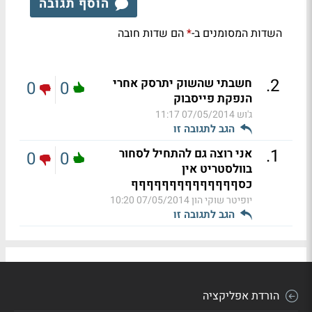
הוסף תגובה
השדות המסומנים ב-
הם שדות חובה
*
.
2
חשבתי שהשוק יתרסק אחרי
0
0
הנפקת פייסבוק
ג'וש
07/05/2014 11:17
הגב לתגובה זו
.
1
אני רוצה גם להתחיל לסחור
0
0
בוולסטריט אין
כסףףףףףףףףףףףףףף
יופיטר שוקי הון
07/05/2014 10:20
הגב לתגובה זו
הורדת אפליקציה