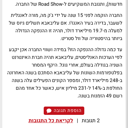
חדשות), ותגובת המשקיעים ל-Road Show של החברה.
החברה הוקמה לפני 15 שנה על ידי ג'ק מה, מורה לאנגלית
לשעבר, בדירה בעיר האנגז'ו. אם עליבאבא תשלים גיוס של
למעלה מ-19.7 מיליארד דולר, תהיה זו ההנפקה הגדולה
ביותר בהיסטוריה של וול סטריט.
עד כמה גדולה ההנפקה הזו? במידה ושווי החברה אכן יקבע
לפי הערכות האנליסטים, עליבאבא תהיה חברת האינטרנט
השניה בגודלה בעולם, אחרי גוגל. היקף המסחר
בפלטפורמות השונות של עליבאבא הסתכם בשנה האחרונה
ב-248 מיליארד דולר, ומספר הקונים הפעילים עלה בשנה
החולפת ב-14% ל-231 מיליון איש, כאשר כל אחד מהם
רשם 49 הזמנות בשנה.
הוספת תגובה
2 תגובות
|
לקריאת כל התגובות