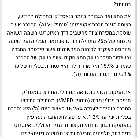
במיוחד?
את התשואה הגבוהה ביותר בנאסד"ק, מתחילת החודש,
רשמה מניית חברת אקטיויזיון (סימול: ATVI). החברה אשר
עוסקת במכירת ציוד מחשבים דרך האינטרנט, רשמה תשואה
מנצחת של 25% מתחילת חודש פברואר. העלייה המרשימה
מיוחסת בעיקרה לדוחות המרשימים אשר פירסמה החברה
והשיפור הניכר בשוק המשחקים. שווי השוק של החברה
נאמד ב-15.98 מיליארד דולר והיא נסחרת בעליות של עד
1% ביום המסחר הנכוחי (ה').
את המקום השני בתשואה מתחילת החודש בנאסד"ק
תופסת וירג'ין מדיה (סימול: VMED). מתחילת החודש
החברה הוסיפה לערכה 16.25% כאשר היום (ה') היא נסחרת
בעליות של עד 1.2%. אופי פעילות החברה מאופיין
בהספקת מגוון שירותי תקשורת ומדיה הכוללים אינטרנט
בפס רחב, טלפוניה וחבילת ערוצי טלוויזיה דיגיטאליים.