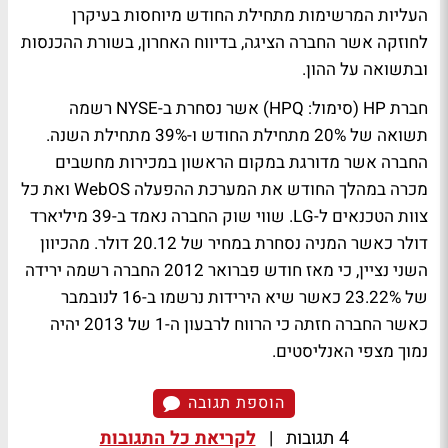
העליות המרשימות מתחילת החודש מיוחסות בעיקרן
לחוזקה אשר החברה הציגה, בדיווח האחרון, בשורת ההכנסות
ובתשואה על ההון.
חברת HP (סימול: HPQ) אשר נסחרת ב-NYSE רשמה
תשואה של 20% מתחילת החודש ו-39% מתחילת השנה.
החברה אשר מדורגת במקום הראשון במכירות מחשבים
מכרה במהלך החודש את המערכת ההפעלה WebOS ואת כל
צוות הטכנאים ל-LG. שווי שוק החברה נאמד ב-39 מיליארד
דולר כאשר המניה נסחרת במחיר של 20.12 דולר. מהכיוון
השני נציין, כי מאז חודש פברואר 2012 החברה רשמה ירידה
של 23.22% כאשר שיא הירידות נרשמו ב-16 לנובמבר
כאשר החברה חזתה כי הרווח לרבעון ה-1 של 2013 יהיה
נמוך מצפי האנליסטים.
הוספת תגובה
4 תגובות
|
לקריאת כל התגובות