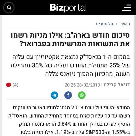
ראשי
וול סטריט
סיכום חודש בארה"ב: אילו מניות רשמו
את התשואות המרשימות בפברואר?
במקום ה-1 בנאסד"ק נמצאת אקטיויזיון עם עליה
של 25% מתחילת החודש ועליה של 35% מתחילת
השנה, מהכיוון ההפוך ניואנס צללה
דניאל קביליו
(4)
|
28/02/2013 20:25
החודש השני של שנת 2013 מגיע לסופו כאשר השווקים
רשמו עד כה עליות נאות במיוחד מתחילת החודש, הנאסד"ק
הוסיף לערכו במהלך החודש 0.64% הדאו ג'ונס התחזק
ב-1.55% וה-S&P500 עלה ב-1.19%. אילו מניות בלטו