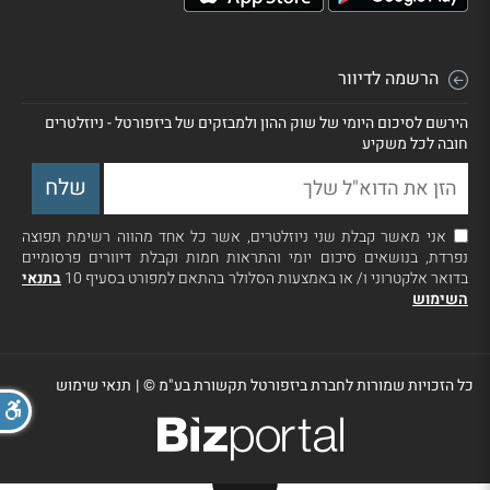
הרשמה לדיוור
הירשם לסיכום היומי של שוק ההון ולמבזקים של ביזפורטל - ניוזלטרים
חובה לכל משקיע
אני מאשר קבלת שני ניוזלטרים, אשר כל אחד מהווה רשימת תפוצה
נפרדת, בנושאים סיכום יומי והתראות חמות וקבלת דיוורים פרסומיים
בדואר אלקטרוני ו/ או באמצעות הסלולר בהתאם למפורט בסעיף 10
בתנאי
השימוש
כל הזכויות שמורות לחברת ביזפורטל תקשורת בע"מ ©
|
תנאי שימוש